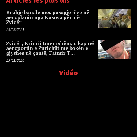
Articles les plus lus
Rrahje banale mes pasagjerëve në
aeroplanin nga Kosova për në
Zvicër
29/05/2021
Zvicër, Krimi i tmerrshëm, u kap në
aeroportin e Zurichüt me kokën e
gjyshes në çantë, Fatmir T…
25/11/2020
Vidéo