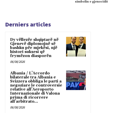
simbolin e gjenocidit
Derniers articles
Dy vëllezër shqiptarë në
Gjenevë diplomojnë së
bashku për mjekësi, një
histori suksesi që
frymëzon diasporën
06/08/2026
Albania / L’Accordo
bilaterale tra Albania e
Svizzera obbliga le parti a
negoziare le controversie
relative all’Aeroporto
Internazionale di Valona
prima di ricorrere
all’arbitrato...
06/08/2026