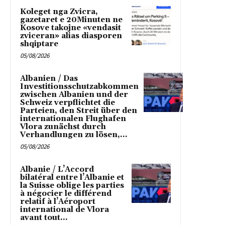
Koleget nga Zvicra,
gazetaret e 20Minuten ne
Kosove takojne «vendasit
zviceran» alias diasporen
shqiptare
05/08/2026
Albanien / Das
Investitionsschutzabkommen
zwischen Albanien und der
Schweiz verpflichtet die
Parteien, den Streit über den
internationalen Flughafen
Vlora zunächst durch
Verhandlungen zu lösen,...
05/08/2026
Albanie / L’Accord
bilatéral entre l’Albanie et
la Suisse oblige les parties
à négocier le différend
relatif à l’Aéroport
international de Vlora
avant tout...