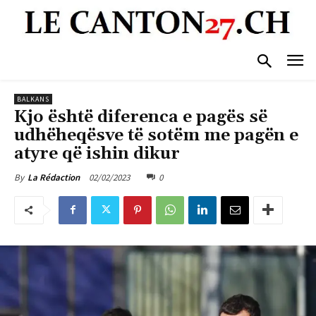
BALKANS
Kjo është diferenca e pagës së
udhëheqësve të sotëm me pagën e
atyre që ishin dikur
02/02/2023
0
By
La Rédaction