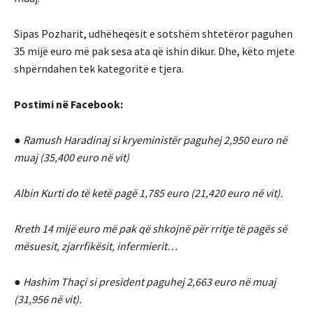
Sipas Pozharit, udhëheqësit e sotshëm shtetëror paguhen
35 mijë euro më pak sesa ata që ishin dikur. Dhe, këto mjete
shpërndahen tek kategoritë e tjera.
Postimi në Facebook:
● Ramush Haradinaj si kryeministër paguhej 2,950 euro në
muaj (35,400 euro në vit)
Albin Kurti do të ketë pagë 1,785 euro (21,420 euro në vit).
Rreth 14 mijë euro më pak që shkojnë për rritje të pagës së
mësuesit, zjarrfikësit, infermierit…
● Hashim Thaçi si president paguhej 2,663 euro në muaj
(31,956 në vit).