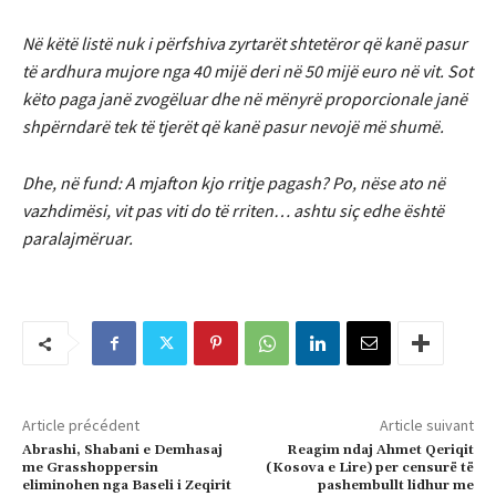
Në këtë listë nuk i përfshiva zyrtarët shtetëror që kanë pasur
të ardhura mujore nga 40 mijë deri në 50 mijë euro në vit. Sot
këto paga janë zvogëluar dhe në mënyrë proporcionale janë
shpërndarë tek të tjerët që kanë pasur nevojë më shumë.
Dhe, në fund: A mjafton kjo rritje pagash? Po, nëse ato në
vazhdimësi, vit pas viti do të rriten… ashtu siç edhe është
paralajmëruar.
Article précédent
Article suivant
Abrashi, Shabani e Demhasaj
Reagim ndaj Ahmet Qeriqit
me Grasshoppersin
(Kosova e Lire) per censurë të
eliminohen nga Baseli i Zeqirit
pashembullt lidhur me