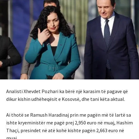
Analisti Xhevdet Pozhari ka bërë një karasim të pagave që
dikur kishin udhëheqësit e Kosovsë, dhe tani këta aktual.
Ai thotë se Ramush Haradinaj prin me pagën më të lartë sa
ishte kryeministër me pagë prej 2,950 euro në muaj, Hashim
Thaçi, presindet në atë kohë kishte pagën 2,663 euro në
muaj.