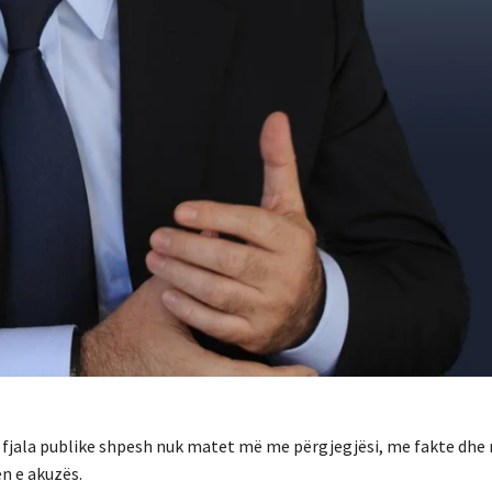
ku fjala publike shpesh nuk matet më me përgjegjësi, me fakte dhe
n e akuzës.