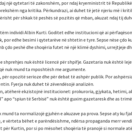
daj një qytetari të zakonshëm, por ndaj kryeministrit të Republikë
rekshëm nga kritika. Përkundrazi, ai duhet të jetë njeriu më i krit
risht për shkak të peshës së pozitës që mban, akuzat ndaj tij duh
ëm individi Albin Kurti. Goditet edhe institucioni që ai përfaqëso
k, por edhe besimi i qytetarëve në shtetin e tyre. Sepse nëse çdo 
mb çdo peshë dhe shoqëria futet në një klimë dyshimi, urrejtjeje d
 e shprehjes nuk është licencë për shpifje. Gazetaria nuk është leje
do që nuk mund ta mposhtësh me argumente.
, për opozitë serioze dhe për debat të ashpër publik. Por ashpërsi
tin. Fyerja nuk duhet të zëvendësojë analizën.
jin, atëherë ekzistojnë institucionet: prokuroria, gjykata, hetimi, 
l” apo “spiun të Serbisë” nuk është guxim gazetaresk dhe as trimër
mund ta normalizojë gjuhën e akuzave pa prova. Sepse aty ku fjal
le, e vërteta bëhet e parëndësishme, ndërsa propaganda merr vendi
 për Kurtin, por si po mësohet shoqëria të pranojë si normale atë