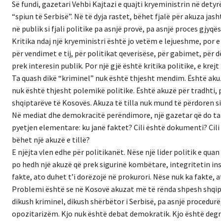
Së fundi, gazetari Vehbi Kajtazi e quajti kryeministrin në detyr
“spiun të Serbisë”. Në të dyja rastet, bëhet fjalë për akuza j
në publik si fjali politike pa asnjë provë, pa asnjë proces gjy
Kritika ndaj një kryeministri është jo vetëm e lejueshme, po
për vendimet e tij, për politikat qeverisëse, për gabimet, pë
prek interesin publik. Por një gjë është kritika politike, e krej
Ta quash dikë “kriminel” nuk është thjesht mendim. Është akuz
nuk është thjesht polemikë politike. Është akuzë për tradhti,
shqiptarëve të Kosovës. Akuza të tilla nuk mund të përdoren si 
Në mediat dhe demokracitë perëndimore, një gazetar që do ta 
pyetjen elementare: ku janë faktet? Cili është dokumenti? Cili
bëhet një akuzë e tillë?
E njëjta vlen edhe për politikanët. Nëse një lider politik e qua
po hedh një akuzë që prek sigurinë kombëtare, integritetin ins
fakte, ato duhet t’i dorëzojë në prokurori. Nëse nuk ka fakte,
Problemi është se në Kosovë akuzat më të rënda shpesh shqip
dikush kriminel, dikush shërbëtor i Serbisë, pa asnjë procedurë
opozitarizëm. Kjo nuk është debat demokratik. Kjo është degr