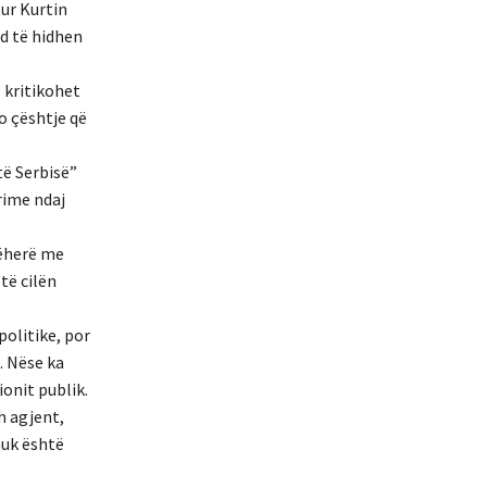
tur Kurtin
nd të hidhen
 kritikohet
o çështje që
të Serbisë”
rime ndaj
jëherë me
të cilën
politike, por
. Nëse ka
onit publik.
h agjent,
nuk është