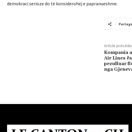
demokraci serioze do të konsiderohej e papranueshme.
Partag
Article précéde
Kompania aj
Air Lines ë
pezulluar fl
nga Gjeneva