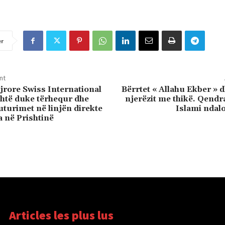
er
nt
rore Swiss International
Bërrtet « Allahu Ekber »
shtë duke tërhequr dhe
njerëzit me thikë. Qendr
uturimet në linjën direkte
Islami ndal
 në Prishtinë
Articles les plus lus