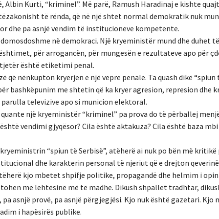
ë, Albin Kurti, “kriminel”. Më parë, Ramush Haradinaj e kishte quaj
ashtëzakonisht të rënda, që në një shtet normal demokratik nuk mu
qësor dhe pa asnjë vendim të institucioneve kompetente.
r e domosdoshme në demokraci. Një kryeministër mund dhe duhet të
r dështimet, për arrogancën, për mungesën e rezultateve apo për çd
t tjetër është etiketimi penal.
ë që nënkupton kryerjen e një vepre penale. Ta quash dikë “spiun 
 për bashkëpunim me shtetin që ka kryer agresion, represion dhe k
parulla televizive apo si municion elektoral.
quante një kryeministër “kriminel” pa prova do të përballej men
 është vendimi gjyqësor? Cila është aktakuza? Cila është baza mbi 
n kryeministrin “spiun të Serbisë”, atëherë ai nuk po bën më kritikë 
titucional dhe karakterin personal të njeriut që e drejton qeverinë
 atëherë kjo mbetet shpifje politike, propagandë dhe helmim i opini
tohen me lehtësinë më të madhe. Dikush shpallet tradhtar, dikus
, pa asnjë provë, pa asnjë përgjegjësi. Kjo nuk është gazetari. Kjo 
adim i hapësirës publike.