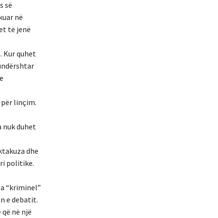
s së
ikuar në
et të jenë
n. Kur quhet
kundërshtar
he
 për linçim.
a nuk duhet
aktakuza dhe
i politike.
a “kriminel”
n e debatit.
 që në një