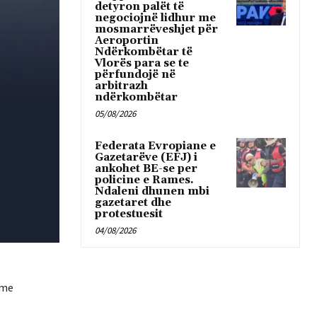
detyron palët të
negociojnë lidhur me
mosmarrëveshjet për
Aeroportin
Ndërkombëtar të
Vlorës para se te
përfundojë në
arbitrazh
ndërkombëtar
05/08/2026
Federata Evropiane e
Gazetarëve (EFJ) i
ankohet BE-se per
policine e Rames.
Ndaleni dhunen mbi
gazetaret dhe
protestuesit
04/08/2026
 me