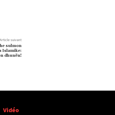
Article suivant
 dhe sulmon
a Islamike:
on dhunën!
Vidéo