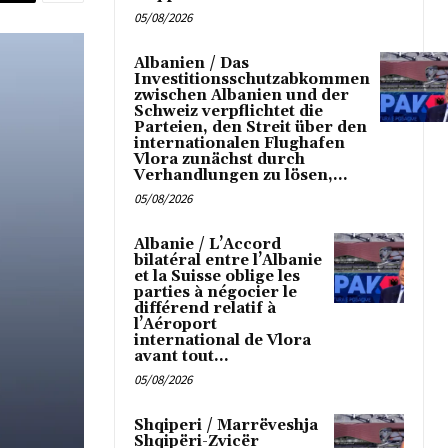
05/08/2026
Albanien / Das
Investitionsschutzabkommen
zwischen Albanien und der
Schweiz verpflichtet die
Parteien, den Streit über den
internationalen Flughafen
Vlora zunächst durch
Verhandlungen zu lösen,...
05/08/2026
Albanie / L’Accord
bilatéral entre l’Albanie
et la Suisse oblige les
parties à négocier le
différend relatif à
l’Aéroport
international de Vlora
avant tout...
05/08/2026
Shqiperi / Marrëveshja
Shqipëri-Zvicër