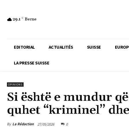
29.1
C
Berne
EDITORIAL
ACTUALITÉS
SUISSE
EUROP
LA PRESSE SUISSE
OPINIONS
Si është e mundur që
quhet “kriminel” dhe
By
La Rédaction
27/05/2026
0