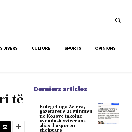
TS DIVERS
CULTURE
SPORTS
OPINIONS
Derniers articles
i të
Koleget nga Zvicra,
gazetaret e 20Minuten
ne Kosove takojne
«vendasit zviceran»
alias diasporen
shqiptare