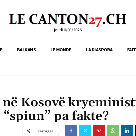
jeudi 6/08/2026
E
BALKANS
LE MONDE
LA DIASPORA
FAI
 në Kosovë kryeministr
 “spiun” pa fakte?
Partager