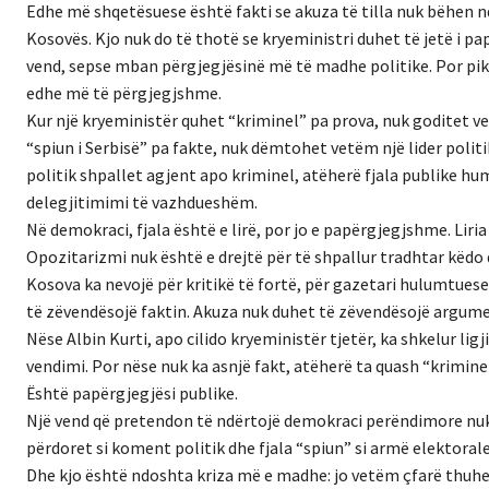
Edhe më shqetësuese është fakti se akuza të tilla nuk bëhen n
Kosovës. Kjo nuk do të thotë se kryeministri duhet të jetë i pap
vend, sepse mban përgjegjësinë më të madhe politike. Por pikë
edhe më të përgjegjshme.
Kur një kryeministër quhet “kriminel” pa prova, nuk goditet vet
“spiun i Serbisë” pa fakte, nuk dëmtohet vetëm një lider politi
politik shpallet agjent apo kriminel, atëherë fjala publike hu
delegjitimimi të vazhdueshëm.
Në demokraci, fjala është e lirë, por jo e papërgjegjshme. Liria
Opozitarizmi nuk është e drejtë për të shpallur tradhtar kë
Kosova ka nevojë për kritikë të fortë, për gazetari hulumtuese
të zëvendësojë faktin. Akuza nuk duhet të zëvendësojë argumen
Nëse Albin Kurti, apo cilido kryeministër tjetër, ka shkelur lig
vendimi. Por nëse nuk ka asnjë fakt, atëherë ta quash “krimine
Është papërgjegjësi publike.
Një vend që pretendon të ndërtojë demokraci perëndimore nuk 
përdoret si koment politik dhe fjala “spiun” si armë elektora
Dhe kjo është ndoshta kriza më e madhe: jo vetëm çfarë thuhet