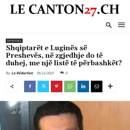
OPINIONS
Shqiptarët e Luginës së
Preshevës, në zgjedhje do të
duhej, me një listë të përbashkët?
05/11/2023
0
By
La Rédaction