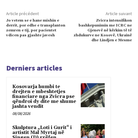
Article précédent
Article suivant
Jo vetem se e hane mishin e
Zvicra intensifikon
derrit, por edhe e transplanton
bashkepunimin me ICRC ne
zemren e tij, por pacientet
Gjenevë në kërkim të të
vdicen pas gjashte javesh
zhdukurve ne Kosovë, Ukrainë
dhe Lindjen e Mesme
Derniers articles
Kosovarja humbi te
drejten e mbeshtetjes
financiare nga Zvicra pse
qëndroi dy dite me shume
jashta vendit
08/08/2026
Skulptura „Loti i Gurit“ i
artistit Mal Myrtaj në
Singen (D) rrëfen