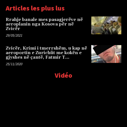
Articles les plus lus
Rrahje banale mes pasagjerëve në
aeroplanin nga Kosova për në
Zvicër
29/05/2021
Zvicër, Krimi i tmerrshëm, u kap në
aeroportin e Zurichüt me kokën e
gjyshes në çantë, Fatmir T…
25/11/2020
Vidéo