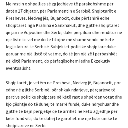
Me rastin e shpalljes së zgjedhjeve të parakohshme për
datën 17 dhjetor, për Parlamentin e Serbisë. Shqiptarët e
Preshevës, Medvegjës, Bujanocit, duke përfshirë edhe
shqiptarët nga Krahina e Sanxhakut, dhe gjithë shqiptarët
që jan në Vojvodinë dhe Serbi, duke përpiluar dhe renditur në
një listë të vetme do të fitojnë më shumë vende në këtë
legjislaturë të Serbisë. Subjektet politike shqiptare duke
garuar me një listë të vetme, do të jen një zë i përbashkët
në këtë Parlament, do përfaqësohemi edhe Ekzekutiv
eventualisht.
Shqiptarët, jo vetëm në Preshevë, Medvegjë, Bujanocit, por
edhe në gjithë Serbinë, për shkak ndarjeve, përçarjeve të
partive politike shqiptare në këtë rast u shpërdan votat dhe
kjo çështje do të duhej të marrë fundë, duke ndryshuar dhe
gjithë të bëjn përpjekje që të arrihet në këto zgjedhje për
këtë fund viti, do të duhej të garohet me një listë unike të
shqiptarëve në Serbi.