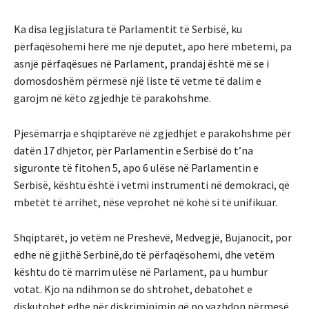
Ka disa legjislatura të Parlamentit të Serbisë, ku
përfaqësohemi herë me një deputet, apo herë mbetemi, pa
asnjë përfaqësues në Parlament, prandaj është më se i
domosdoshëm përmesë një liste të vetme të dalim e
garojm në këto zgjedhje të parakohshme.
Pjesëmarrja e shqiptarëve në zgjedhjet e parakohshme për
datën 17 dhjetor, për Parlamentin e Serbisë do t’na
siguronte të fitohen 5, apo 6 ulëse në Parlamentin e
Serbisë, kështu është i vetmi instrumenti në demokraci, që
mbetët të arrihet, nëse veprohet në kohë si të unifikuar.
Shqiptarët, jo vetëm në Preshevë, Medvegjë, Bujanocit, por
edhe në gjithë Serbinë,do të përfaqësohemi, dhe vetëm
kështu do të marrim ulëse në Parlament, pa u humbur
votat. Kjo na ndihmon se do shtrohet, debatohet e
diskutohet edhe për diskriminimin që po vazhdon përmesë