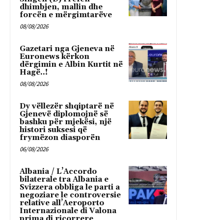
dhimbjen, mallin dhe
forcën e mërgimtarëve
08/08/2026
Gazetari nga Gjeneva në
Euronews kërkon
dërgimin e Albin Kurtit në
Hagë..!
08/08/2026
Dy vëllezër shqiptarë në
Gjenevë diplomojnë së
bashku për mjekësi, një
histori suksesi që
frymëzon diasporën
06/08/2026
Albania / L’Accordo
bilaterale tra Albania e
Svizzera obbliga le parti a
negoziare le controversie
relative all’Aeroporto
Internazionale di Valona
prima di ricorrere