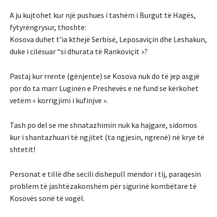
A ju kujtohet kur një pushues i tashëm i Burgut të Hagës,
fytyrëngrysur, thoshte:
Kosova duhet t’ia kthejë Serbisë, Leposaviçin dhe Leshakun,
duke i cilësuar “si dhurata të Rankoviçit »?
Pastaj kur rrente (gënjente) se Kosova nuk do të jep asgjë
por do ta marr Luginën e Preshevës e në fund se kërkohet
vetëm « korrigjimi i kufinjve ».
Tash po del se me shnatazhimin nuk ka hajgare, sidomos
kur i shantazhuari të ngjitet (ta ngjesin, ngrenë) në krye të
shtetit!
Personat e tillë dhe secili dishepull mendor i tij, paraqesin
problem të jashtëzakonshëm për sigurinë kombëtare të
Kosovës sonë të vogël.