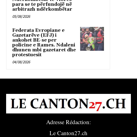
para se te përfundojë në
arbitrazh ndërkombëtar
05/08/2026
Federata Evropiane e
Gazetarëve (EFJ) i
ankohet BE-se per
policine e Rames. Ndaleni
dhunen mbi gazetaret dhe
protestuesit
04/08/2026
Adresse Rédaction:
Le Canton27.ch