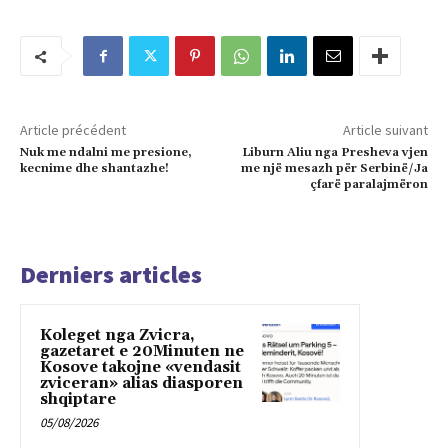
Article précédent
Article suivant
Nuk me ndalni me presione,
Liburn Aliu nga Presheva vjen
kecnime dhe shantazhe!
me një mesazh për Serbinë/Ja
çfarë paralajmëron
Derniers articles
Koleget nga Zvicra,
gazetaret e 20Minuten ne
Kosove takojne «vendasit
zviceran» alias diasporen
shqiptare
05/08/2026