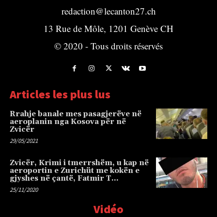
redaction@lecanton27.ch
13 Rue de Môle, 1201 Genève CH
© 2020 - Tous droits réservés
Articles les plus lus
Rrahje banale mes pasagjerëve në
aeroplanin nga Kosova për në
Zvicër
29/05/2021
Zvicër, Krimi i tmerrshëm, u kap në
aeroportin e Zurichüt me kokën e
gjyshes në çantë, Fatmir T…
25/11/2020
Vidéo