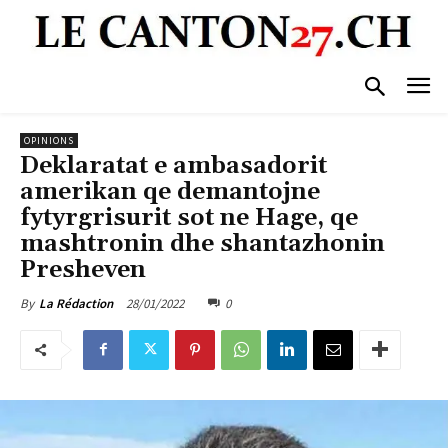
OPINIONS
Deklaratat e ambasadorit
amerikan qe demantojne
fytyrgrisurit sot ne Hage, qe
mashtronin dhe shantazhonin
Presheven
28/01/2022
0
By
La Rédaction