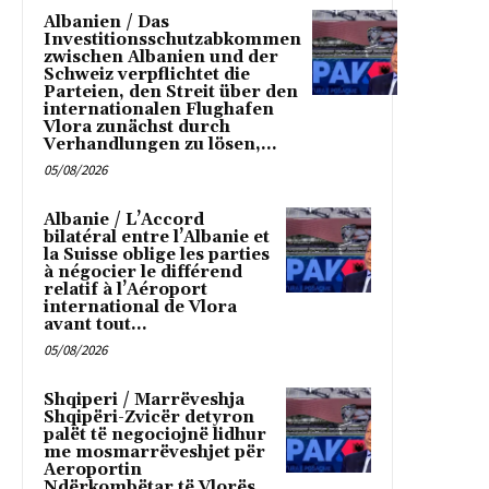
Albanien / Das
Investitionsschutzabkommen
zwischen Albanien und der
Schweiz verpflichtet die
Parteien, den Streit über den
internationalen Flughafen
Vlora zunächst durch
Verhandlungen zu lösen,...
05/08/2026
Albanie / L’Accord
bilatéral entre l’Albanie et
la Suisse oblige les parties
à négocier le différend
relatif à l’Aéroport
international de Vlora
avant tout...
05/08/2026
Shqiperi / Marrëveshja
Shqipëri-Zvicër detyron
palët të negociojnë lidhur
me mosmarrëveshjet për
Aeroportin
Ndërkombëtar të Vlorës