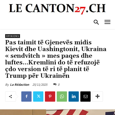
OPINIONS
Pas taimit të Gjenevës midis
Kievit dhe Uashingtonit, Ukraina
« sendvitch » mes paqes dhe
luftes…Kremlini do të refuzojë
çdo version të ri të planit të
Trump për Ukrainën
25/11/2025
0
By
La Rédaction