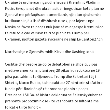
Ukrainë të urdhëruar nga udhëheqësi i Kremlinit Vladimir
Putin. Evropianët dhe ukrainasit e rinegociuan këtë plan në
Gjenevë me përfaqësuesit amerikanë, një plan që shumë e
kritikuan si një « listë dëshirash ruse », por lajemt nga
Moska ne favro te paqes nuk jane të miar,sespe Kremlini do
të refuzojë çdo version të ri të planit të Trump për
Ukrainën, njofton gazeta zvicerane ne ship Le Canton27.ch
Marrëveshje e Gjenevës midis Kievit dhe Uashingtonit
Çështje thelbësore që do të debatohen së shpejti. Sipas
mediave amerikane, plani prej 28 pikash u reduktua në 19
pika pas takimit të Gjenevës. Trump dhe Sekretari i tij i
Shtetit, Marco Rubio, kishin caktuar 27 nëntorin si afatin e
fundit për Ukrainën që të pranonte planin e paqes.
Presidenti i SHBA-së kishte deklaruar se Zelensky duhet ta
pranonte propozimin ose « të vazhdonte të luftonte me
forcat e tij të fundit ».