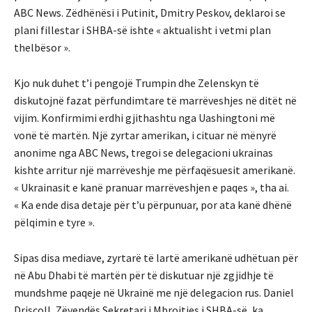
ABC News. Zëdhënësi i Putinit, Dmitry Peskov, deklaroi se
plani fillestar i SHBA-së ishte « aktualisht i vetmi plan
thelbësor ».
Kjo nuk duhet t’i pengojë Trumpin dhe Zelenskyn të
diskutojnë fazat përfundimtare të marrëveshjes në ditët në
vijim. Konfirmimi erdhi gjithashtu nga Uashingtoni më
vonë të martën. Një zyrtar amerikan, i cituar në mënyrë
anonime nga ABC News, tregoi se delegacioni ukrainas
kishte arritur një marrëveshje me përfaqësuesit amerikanë.
« Ukrainasit e kanë pranuar marrëveshjen e paqes », tha ai.
« Ka ende disa detaje për t’u përpunuar, por ata kanë dhënë
pëlqimin e tyre ».
Sipas disa mediave, zyrtarë të lartë amerikanë udhëtuan për
në Abu Dhabi të martën për të diskutuar një zgjidhje të
mundshme paqeje në Ukrainë me një delegacion rus. Daniel
Driscoll, Zëvendës Sekretari i Mbrojtjes i SHBA-së, ka