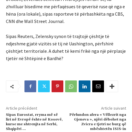
zhvilluar bisedime me përfaqësues të qeverisë ruse që nga e
hëna (ora lokale), sipas raporteve të përbashkëta nga CBS,
CNN dhe Wall Street Journal.
Sipas Reuters, Zelensky synon të trajtojë çështje të
ndjeshme gjatë vizitës së tij në Uashington, përfshirë
çështjet territoriale. A duhet të kemi frikë nga një përplasje
tjetër në Shtëpinë e Bardhë?
Article précédent
Article suivant
Sipas Eurostat, rryma më së
Përfundon afera « Vëllezrit nga
liri në Evropë ështe në Kosovë,
Gjeneva », njëri dëbohet nga
kurse me shtrenjta në Serbi,
Zvicra e tjetri ne burg që
Shqipëri …
mbështetën ISIS-in