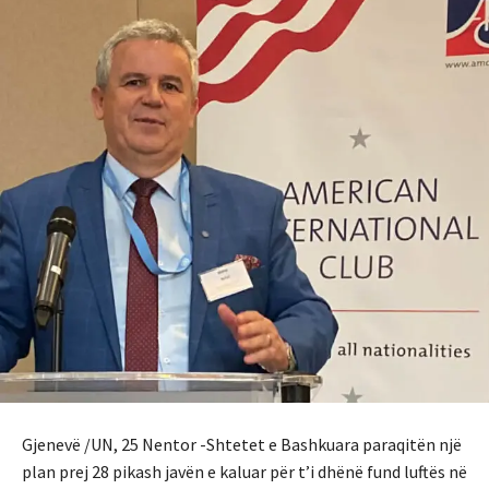
Gjenevë /UN, 25 Nentor -Shtetet e Bashkuara paraqitën një
plan prej 28 pikash javën e kaluar për t’i dhënë fund luftës në