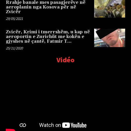
Rrahje banale mes pasagjerëve në
aeroplanin nga Kosova për në
Zvicër
29/05/2021
Zvicër, Krimi i tmerrshëm, u kap në
aeroportin e Zurichüt me kokën e
gjyshes në çantë, Fatmir T…
25/11/2020
Vidéo