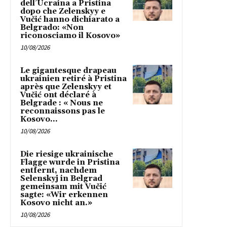
dell’Ucraina a Pristina
dopo che Zelenskyy e
Vučić hanno dichiarato a
Belgrado: «Non
riconosciamo il Kosovo»
10/08/2026
Le gigantesque drapeau
ukrainien retiré à Pristina
après que Zelenskyy et
Vučić ont déclaré à
Belgrade : « Nous ne
reconnaissons pas le
Kosovo...
10/08/2026
Die riesige ukrainische
Flagge wurde in Pristina
entfernt, nachdem
Selenskyj in Belgrad
gemeinsam mit Vučić
sagte: «Wir erkennen
Kosovo nicht an.»
10/08/2026