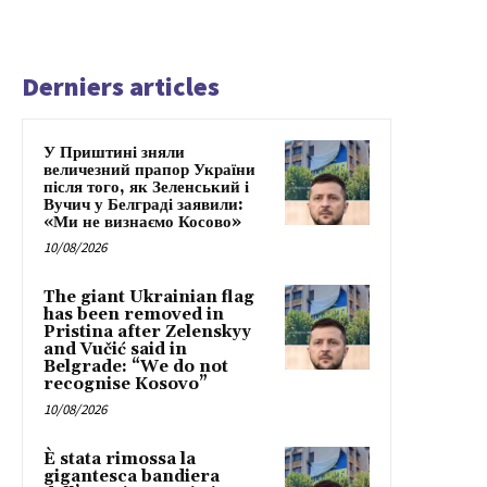
Derniers articles
У Приштині зняли
величезний прапор України
після того, як Зеленський і
Вучич у Белграді заявили:
«Ми не визнаємо Косово»
10/08/2026
The giant Ukrainian flag
has been removed in
Pristina after Zelenskyy
and Vučić said in
Belgrade: “We do not
recognise Kosovo”
10/08/2026
È stata rimossa la
gigantesca bandiera