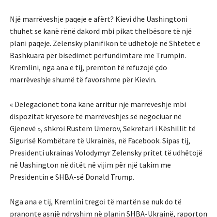
Një marrëveshje paqeje e afërt? Kievi dhe Uashingtoni
thuhet se kanë rënë dakord mbi pikat thelbësore të një
plani paqeje. Zelensky planifikon të udhëtojë në Shtetet e
Bashkuara për bisedimet përfundimtare me Trumpin.
Kremlini, nga ana e tij, premton të refuzojë çdo
marrëveshje shumë të favorshme për Kievin.
« Delegacionet tona kanë arritur një marrëveshje mbi
dispozitat kryesore të marrëveshjes së negociuar në
Gjenevë », shkroi Rustem Umerov, Sekretari i Këshillit të
Sigurisë Kombëtare të Ukrainës, në Facebook. Sipas tij,
Presidenti ukrainas Volodymyr Zelensky pritet të udhëtojë
në Uashington në ditët në vijim për një takim me
Presidentin e SHBA-së Donald Trump.
Nga ana e tij, Kremlini tregoi të martën se nuk do të
pranonte asnjë ndryshim në planin SHBA-Ukrainë, raporton