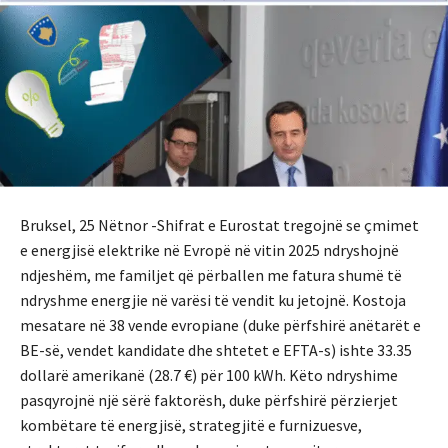
Bruksel, 25 Nëtnor -Shifrat e Eurostat tregojnë se çmimet
e energjisë elektrike në Evropë në vitin 2025 ndryshojnë
ndjeshëm, me familjet që përballen me fatura shumë të
ndryshme energjie në varësi të vendit ku jetojnë. Kostoja
mesatare në 38 vende evropiane (duke përfshirë anëtarët e
BE-së, vendet kandidate dhe shtetet e EFTA-s) ishte 33.35
dollarë amerikanë (28.7 €) për 100 kWh. Këto ndryshime
pasqyrojnë një sërë faktorësh, duke përfshirë përzierjet
kombëtare të energjisë, strategjitë e furnizuesve,