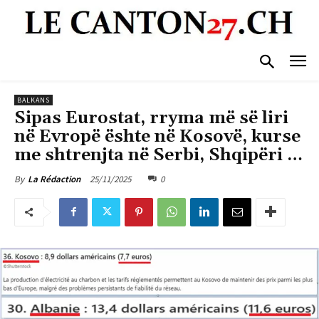
BALKANS
Sipas Eurostat, rryma më së liri
në Evropë ështe në Kosovë, kurse
me shtrenjta në Serbi, Shqipëri …
25/11/2025
0
By
La Rédaction