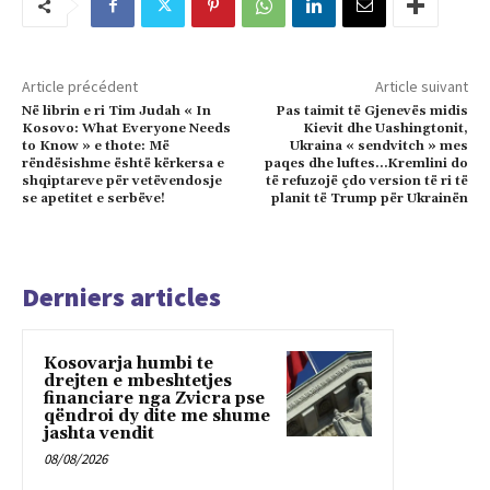
Article précédent
Article suivant
Në librin e ri Tim Judah « In
Pas taimit të Gjenevës midis
Kosovo: What Everyone Needs
Kievit dhe Uashingtonit,
to Know » e thote: Më
Ukraina « sendvitch » mes
rëndësishme është kërkersa e
paqes dhe luftes…Kremlini do
shqiptareve për vetëvendosje
të refuzojë çdo version të ri të
se apetitet e serbëve!
planit të Trump për Ukrainën
Derniers articles
Kosovarja humbi te
drejten e mbeshtetjes
financiare nga Zvicra pse
qëndroi dy dite me shume
jashta vendit
08/08/2026