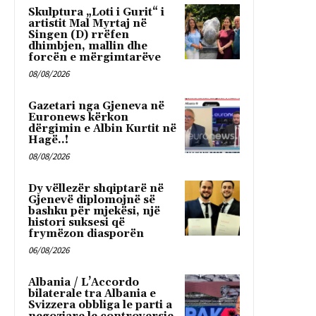
Skulptura „Loti i Gurit“ i
artistit Mal Myrtaj në
Singen (D) rrëfen
dhimbjen, mallin dhe
forcën e mërgimtarëve
08/08/2026
Gazetari nga Gjeneva në
Euronews kërkon
dërgimin e Albin Kurtit në
Hagë..!
08/08/2026
Dy vëllezër shqiptarë në
Gjenevë diplomojnë së
bashku për mjekësi, një
histori suksesi që
frymëzon diasporën
06/08/2026
Albania / L’Accordo
bilaterale tra Albania e
Svizzera obbliga le parti a