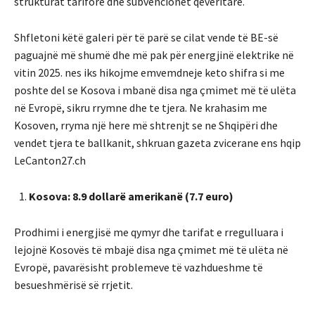
strukturat tarifore dhe subvencionet qeveritare.
Shfletoni këtë galeri për të parë se cilat vende të BE-së
paguajnë më shumë dhe më pak për energjinë elektrike në
vitin 2025. nes iks hikojme emvemdneje keto shifra si me
poshte del se Kosova i mbanë disa nga çmimet më të ulëta
në Evropë, sikru rrymne dhe te tjera. Ne krahasim me
Kosoven, rryma një here më shtrenjt se ne Shqipëri dhe
vendet tjera te ballkanit, shkruan gazeta zvicerane ens hqip
LeCanton27.ch
Kosova: 8.9 dollarë amerikanë (7.7 euro)
Prodhimi i energjisë me qymyr dhe tarifat e rregulluara i
lejojnë Kosovës të mbajë disa nga çmimet më të ulëta në
Evropë, pavarësisht problemeve të vazhdueshme të
besueshmërisë së rrjetit.