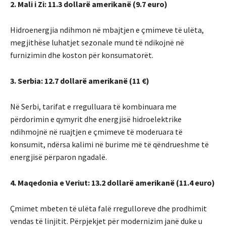
2. Mali i Zi: 11.3 dollarë amerikanë (9.7 euro)
Hidroenergjia ndihmon në mbajtjen e çmimeve të ulëta,
megjithëse luhatjet sezonale mund të ndikojnë në
furnizimin dhe koston për konsumatorët.
3. Serbia: 12.7 dollarë amerikanë (11 €)
Në Serbi, tarifat e rregulluara të kombinuara me
përdorimin e qymyrit dhe energjisë hidroelektrike
ndihmojnë në ruajtjen e çmimeve të moderuara të
konsumit, ndërsa kalimi në burime më të qëndrueshme të
energjisë përparon ngadalë.
4. Maqedonia e Veriut: 13.2 dollarë amerikanë (11.4 euro)
Çmimet mbeten të ulëta falë rregulloreve dhe prodhimit
vendas të linjitit. Përpjekjet për modernizim janë duke u