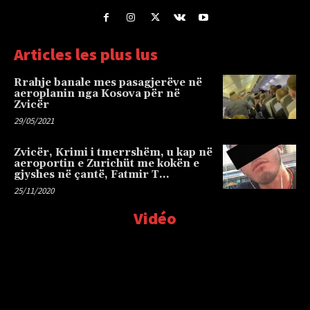
Articles les plus lus
Rrahje banale mes pasagjerëve në
aeroplanin nga Kosova për në
Zvicër
29/05/2021
Zvicër, Krimi i tmerrshëm, u kap në
aeroportin e Zurichüt me kokën e
gjyshes në çantë, Fatmir T…
25/11/2020
Vidéo