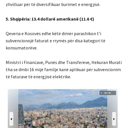
zhvilluar për të diversifikuar burimet e energjisë.
5. Shqipëria: 13.4 dollarë amerikanë (11.6 €)
Qeveria e Kosovës edhe këtë dimër parashikon t’i
subvencionojë faturat e rrymës për disa kategori të
konsumatorëve.
Ministri i Financave, Punës dhe Transfereve, Hekuran Murati
tha se dmbi 16 mijë familje kanë aplikuar për subvencionim
të faturave të energjisë elektrike.