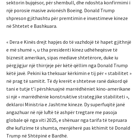
sektorin bujqësor, për shembull, dhe ndoshta konfirmimi i
një porosie masive avionësh Boeing. Donald Trump
shpreson gjithashtu për premtimin e investimeve kineze
në Shtetet e Bashkuara.
« Dera e Kinës drejt hapjes do të vazhdojë të hapet gjithnjë
e më shumë », u tha presidenti kinez udhëheqësve të
biznesit amerikan, sipas mediave shtetërore, duke iu
përgjigjur një thirrjeje për këtë qëllim nga Donald Trump
këtë javë. Pekini ka theksuar kërkimin e tij për « stabilitet »
në prag të samitit. Të dy krerët e shteteve ranë dakord që
tani e tutje t’i përshkruajnë marrëdhëniet kino-amerikane
si një « marrëdhënie konstruktive strategjike stabiliteti »,
deklaroi Ministria e Jashtme kineze. Dy superfuqitë janë
angazhuar në një luftë të ashpër tregtare me pasoja
globale që nga viti 2025, e shënuar nga tarifa të tepruara
dhe kufizime të shumta, menjëherë pas kthimit të Donald
Trump në Shtëpinë e Bardhë.