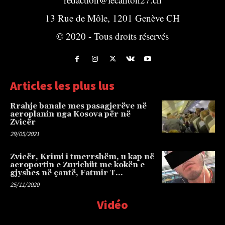
13 Rue de Môle, 1201 Genève CH
© 2020 - Tous droits réservés
Articles les plus lus
Rrahje banale mes pasagjerëve në
aeroplanin nga Kosova për në
Zvicër
29/05/2021
Zvicër, Krimi i tmerrshëm, u kap në
aeroportin e Zurichüt me kokën e
gjyshes në çantë, Fatmir T…
25/11/2020
Vidéo