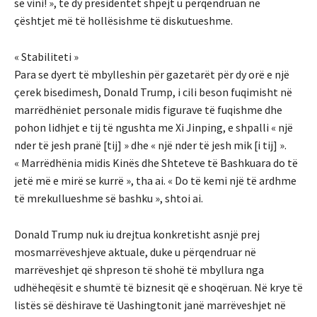
se vini! », të dy presidentët shpejt u përqendruan në
çështjet më të hollësishme të diskutueshme.
« Stabiliteti »
Para se dyert të mbylleshin për gazetarët për dy orë e një
çerek bisedimesh, Donald Trump, i cili beson fuqimisht në
marrëdhëniet personale midis figurave të fuqishme dhe
pohon lidhjet e tij të ngushta me Xi Jinping, e shpalli « një
nder të jesh pranë [tij] » dhe « një nder të jesh mik [i tij] ».
« Marrëdhënia midis Kinës dhe Shteteve të Bashkuara do të
jetë më e mirë se kurrë », tha ai. « Do të kemi një të ardhme
të mrekullueshme së bashku », shtoi ai.
Donald Trump nuk iu drejtua konkretisht asnjë prej
mosmarrëveshjeve aktuale, duke u përqendruar në
marrëveshjet që shpreson të shohë të mbyllura nga
udhëheqësit e shumtë të biznesit që e shoqëruan. Në krye të
listës së dëshirave të Uashingtonit janë marrëveshjet në