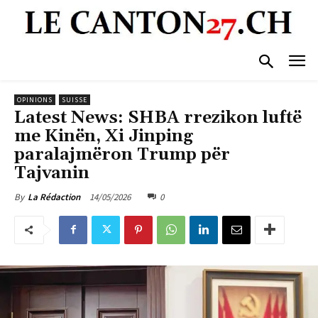
OPINIONS
SUISSE
Latest News: SHBA rrezikon luftë
me Kinën, Xi Jinping
paralajmëron Trump për
Tajvanin
14/05/2026
0
By
La Rédaction