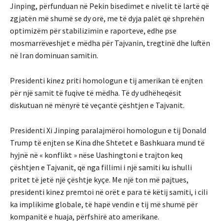
Jinping, përfunduan në Pekin bisedimet e nivelit të lartë që
zgjatën më shumë se dy orë, me të dyja palët që shprehën
optimizëm për stabilizimin e raporteve, edhe pse
mosmarrëveshjet e mëdha për Tajvanin, tregtinë dhe luftën
në Iran dominuan samitin.
Presidenti kinez priti homologun e tij amerikan të enjten
për një samit të fuqive të mëdha. Të dy udhëheqësit
diskutuan në mënyrë të veçantë çështjen e Tajvanit.
Presidenti Xi Jinping paralajmëroi homologun e tij Donald
Trump të enjten se Kina dhe Shtetet e Bashkuara mund të
hyjnë në « konflikt » nëse Uashingtoni e trajton keq
çështjen e Tajvanit, që nga fillimi i një samiti ku ishulli
pritet të jetë një çështje kyçe. Me një ton më pajtues,
presidenti kinez premtoi në orët e para të këtij samiti, i cili
ka implikime globale, të hapë vendin e tij më shumë për
kompanitë e huaja, përfshirë ato amerikane.