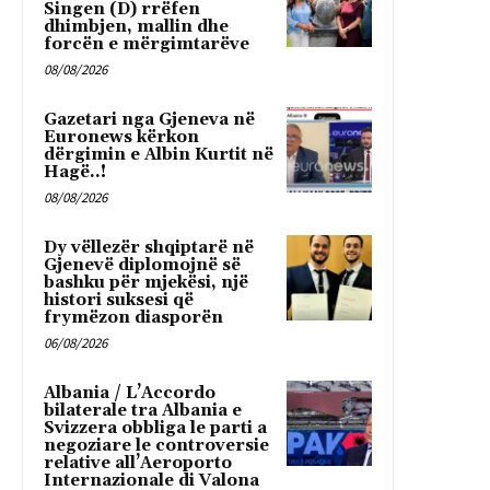
Singen (D) rrëfen
dhimbjen, mallin dhe
forcën e mërgimtarëve
08/08/2026
Gazetari nga Gjeneva në
Euronews kërkon
dërgimin e Albin Kurtit në
Hagë..!
08/08/2026
Dy vëllezër shqiptarë në
Gjenevë diplomojnë së
bashku për mjekësi, një
histori suksesi që
frymëzon diasporën
06/08/2026
Albania / L’Accordo
bilaterale tra Albania e
Svizzera obbliga le parti a
negoziare le controversie
relative all’Aeroporto
Internazionale di Valona