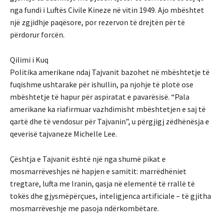
nga fundi i Luftës Civile Kineze në vitin 1949. Ajo mbështet
një zgjidhje paqësore, por rezervon të drejtën për të
përdorur forcën.
Qilimi i Kuq
Politika amerikane ndaj Tajvanit bazohet në mbështetje të
fuqishme ushtarake për ishullin, pa njohje të plotë ose
mbështetje të hapur për aspiratat e pavarësisë. “Pala
amerikane ka riafirmuar vazhdimisht mbështetjen e saj të
qartë dhe të vendosur për Tajvanin”, u përgjigj zëdhënësja e
qeverisë tajvaneze Michelle Lee.
Çështja e Tajvanit është një nga shumë pikat e
mosmarrëveshjes në hapjen e samitit: marrëdhëniet
tregtare, lufta me Iranin, qasja në elementë të rrallë të
tokës dhe gjysmëpërçues, inteligjenca artificiale – të gjitha
mosmarrëveshje me pasoja ndërkombëtare.