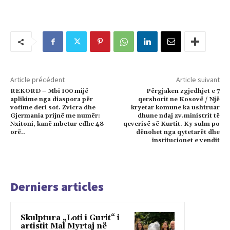
Article précédent
Article suivant
REKORD – Mbi 100 mijë
Përgjaken zgjedhjet e 7
aplikime nga diaspora për
qershorit ne Kosovë / Një
votime deri sot. Zvicra dhe
kryetar komune ka ushtruar
Gjermania prijnë me numër:
dhune ndaj zv.ministrit të
Nxitoni, kanë mbetur edhe 48
qeverisë së Kurtit. Ky sulm po
orë..
dënohet nga qytetarët dhe
institucionet e vendit
Derniers articles
Skulptura „Loti i Gurit“ i
artistit Mal Myrtaj në