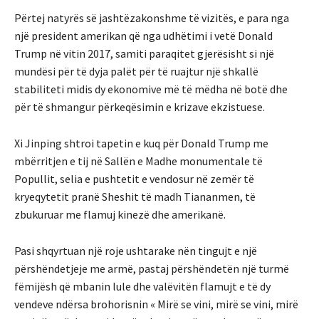
Përtej natyrës së jashtëzakonshme të vizitës, e para nga
një president amerikan që nga udhëtimi i vetë Donald
Trump në vitin 2017, samiti paraqitet gjerësisht si një
mundësi për të dyja palët për të ruajtur një shkallë
stabiliteti midis dy ekonomive më të mëdha në botë dhe
për të shmangur përkeqësimin e krizave ekzistuese.
Xi Jinping shtroi tapetin e kuq për Donald Trump me
mbërritjen e tij në Sallën e Madhe monumentale të
Popullit, selia e pushtetit e vendosur në zemër të
kryeqytetit pranë Sheshit të madh Tiananmen, të
zbukuruar me flamuj kinezë dhe amerikanë.
Pasi shqyrtuan një roje ushtarake nën tingujt e një
përshëndetjeje me armë, pastaj përshëndetën një turmë
fëmijësh që mbanin lule dhe valëvitën flamujt e të dy
vendeve ndërsa brohorisnin « Mirë se vini, mirë se vini, mirë