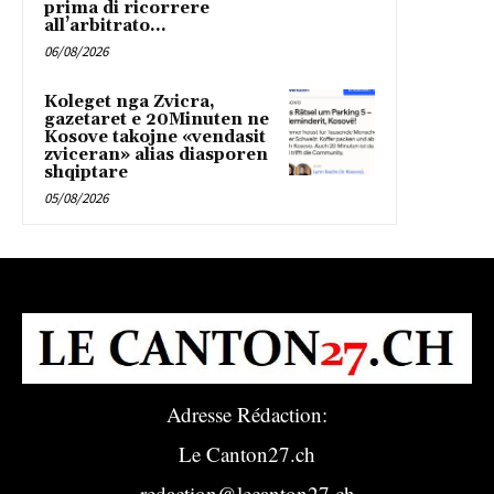
prima di ricorrere
all’arbitrato...
06/08/2026
Koleget nga Zvicra,
gazetaret e 20Minuten ne
Kosove takojne «vendasit
zviceran» alias diasporen
shqiptare
05/08/2026
Adresse Rédaction:
Le Canton27.ch
redaction@lecanton27.ch