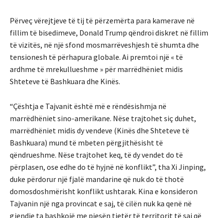
Përveç vërejtjeve të tij të përzemërta para kamerave në
fillim të bisedimeve, Donald Trump qëndroi diskret në fillim
të vizitës, në një sfond mosmarrëveshjesh të shumta dhe
tensionesh të përhapura globale. Ai premtoi një « të
ardhme të mrekullueshme » për marrëdhëniet midis
Shteteve të Bashkuara dhe Kinës.
“Çështja e Tajvanit është më e rëndësishmja në
marrëdhëniet sino-amerikane. Nëse trajtohet siç duhet,
marrëdhëniet midis dy vendeve (Kinës dhe Shteteve të
Bashkuara) mund të mbeten përgjithësisht të
qëndrueshme. Nëse trajtohet keq, të dy vendet do të
përplasen, ose edhe do të hyjnë në konflikt”, tha Xi Jinping,
duke përdorur një fjalë mandarine që nuk do të thotë
domosdoshmërisht konflikt ushtarak. Kina e konsideron
Tajvanin një nga provincat e saj, të cilën nuk ka qenë në
gjendje ta bashkojë me pjesën tjetër të territorit të saj që