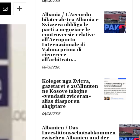
06/08/2026
Albania / L’Accordo
bilaterale tra Albania e
Svizzera obbliga le
parti a negoziare le
controversie relative
all’Aeroporto
Internazionale di
Valona prima di
ricorrere
all’arbitrato...
06/08/2026
Koleget nga Zvicra,
gazetaret e 20Minuten
ne Kosove takojne
«vendasit zviceran»
alias diasporen
shqiptare
05/08/2026
Albanien / Das
Investitionsschutzabkommen
zwischen Albanien und der