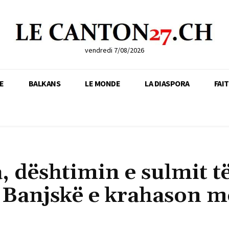
vendredi 7/08/2026
E
BALKANS
LE MONDE
LA DIASPORA
FAI
, dështimin e sulmit t
ë Banjskë e krahason m