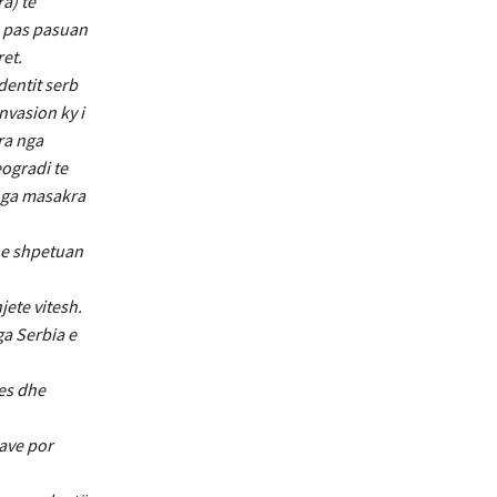
a) të
e pas pasuan
et.
dentit serb
nvasion ky i
ra nga
eogradi te
 nga masakra
he shpetuan
ete vitesh.
ga Serbia e
les dhe
tave por