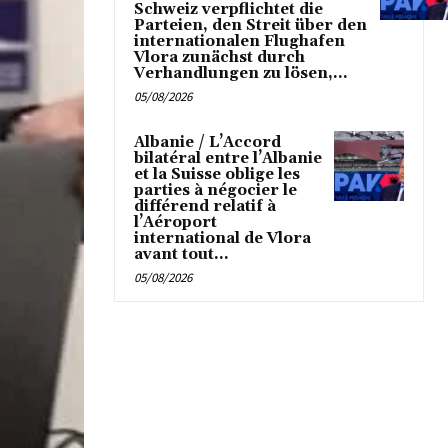
Schweiz verpflichtet die
Parteien, den Streit über den
internationalen Flughafen
Vlora zunächst durch
Verhandlungen zu lösen,...
05/08/2026
Albanie / L’Accord
bilatéral entre l’Albanie
et la Suisse oblige les
parties à négocier le
différend relatif à
l’Aéroport
international de Vlora
avant tout...
05/08/2026