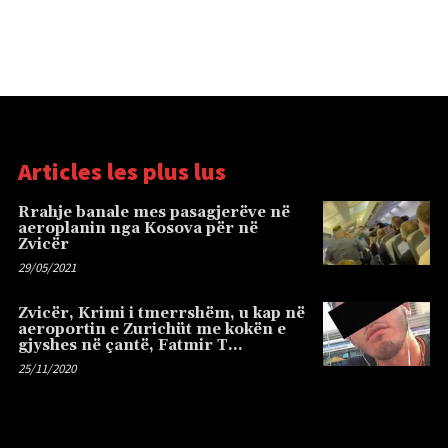
Articles les plus lus
Rrahje banale mes pasagjerëve në
aeroplanin nga Kosova për në
Zvicër
29/05/2021
Zvicër, Krimi i tmerrshëm, u kap në
aeroportin e Zurichüt me kokën e
gjyshes në çantë, Fatmir T…
25/11/2020