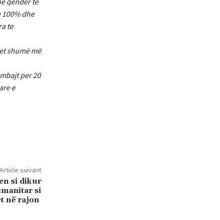
ne qender të
re 100% dhe
a te
idhet shumë më
 mbajt per 20
are e
Article suivant
n si dikur
manitar si
et në rajon