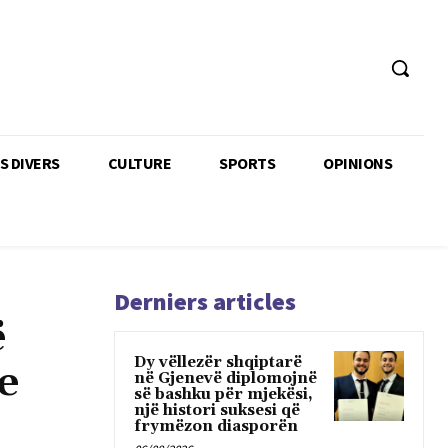
TS DIVERS
CULTURE
SPORTS
OPINIONS
Derniers articles
ë
Dy vëllezër shqiptarë
e
në Gjenevë diplomojnë
së bashku për mjekësi,
një histori suksesi që
frymëzon diasporën