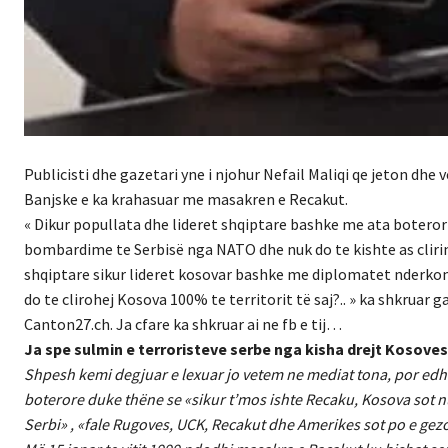
Publicisti dhe gazetari yne i njohur Nefail Maliqi qe jeton dhe
Banjske e ka krahasuar me masakren e Recakut.
« Dikur popullata dhe lideret shqiptare bashke me ata boteror
bombardime te Serbisë nga NATO dhe nuk do te kishte as clirim
shqiptare sikur lideret kosovar bashke me diplomatet nderkomb
do te clirohej Kosova 100% te territorit të saj?.. » ka shkruar
Canton27.ch. Ja cfare ka shkruar ai ne fb e tij…
Ja spe sulmin e terroristeve serbe nga kisha drejt Kosov
Shpesh kemi degjuar e lexuar jo vetem ne mediat tona, por edhe
boterore duke thëne se «sikur t’mos ishte Recaku, Kosova sot
Serbi» , «fale Rugoves, UCK, Recakut dhe Amerikes sot po e gez