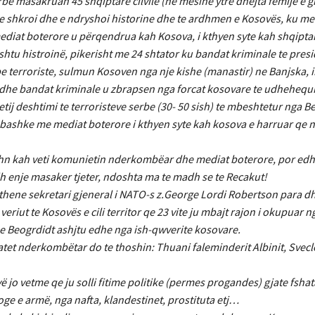
be masakruan 45 shqiptarë cilvile (ne mesine ytre dhejta femije e gr
a e shkroi dhe e ndryshoi historine dhe te ardhmen e Kosovës, ku m
iat boterore u përqendrua kah Kosova, i kthyen syte kah shqiptar
ashtu histroinë, pikerisht me 24 shtator ku bandat kriminale te presi
terroriste, sulmun Kosoven nga nje kishe (manastir) ne Banjska, i
oi dhe bandat kriminale u zbrapsen nga forcat kosovare te udhehequ
ij deshtimi te terroristeve serbe (30- 50 sish) te mbeshtetur nga B
 bashke me mediat boterore i kthyen syte kah kosova e harruar qe
ytehn kah veti komunietin nderkombëar dhe mediat boterore, por ed
 enje masaker tjeter, ndoshta ma te madh se te Recakut!
thene sekretari gjeneral i NATO-s z.George Lordi Robertson para dhj
eriut te Kosovës e cili territor qe 23 vite ju mbajt rajon i okupuar n
e Beogrdidt ashjtu edhe nga ish-qwverite kosovare.
atet nderkombëtar do te thoshin: Thuani faleminderit Albinit, Svec
 jo vetme qe ju solli fitime politike (permes progandes) gjate fsha
e e armë, nga nafta, klandestinet, prostituta etj…