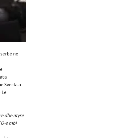
 serbë ne
te
lata
e Svecla a
p Le
re dhe atyre
TO-s mbi