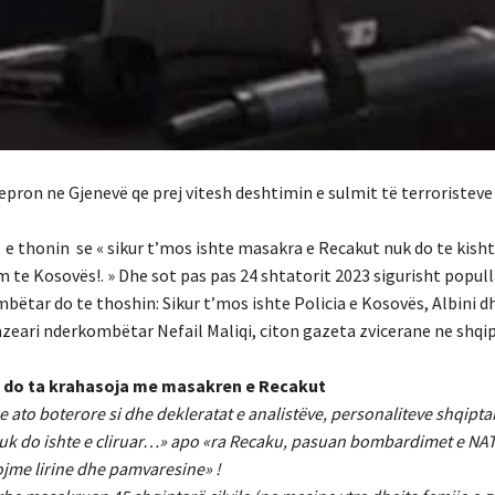
 vepron ne Gjenevë qe prej vitesh deshtimin e sulmit të terroristeve
 e thonin se « sikur t’mos ishte masakra e Recakut nuk do te kish
 te Kosovës!. » Dhe sot pas pas 24 shtatorit 2023 sigurisht popul
ëtar do te thoshin: Sikur t’mos ishte Policia e Kosovës, Albini dh
 gazeari nderkombëtar Nefail Maliqi, citon gazeta zvicerane ne shqi
es do ta krahasoja me masakren e Recakut
 ato boterore si dhe dekleratat e analistëve, personaliteve shqipta
 nuk do ishte e cliruar…» apo «ra Recaku, pasuan bombardimet e NA
ojme lirine dhe pamvaresine» !