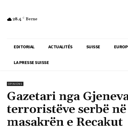
28.4
C
Berne
EDITORIAL
ACTUALITÉS
SUISSE
EUROP
LA PRESSE SUISSE
OPINIONS
Gazetari nga Gjeneva
terroristëve serbë n
masakrën e Recakut