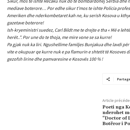
Sikur, mos te ishte Recaku nuk do te bombardohej Serbia dhe n
mediave boterore… Por edhe sikur t’mos te ishte Policia profesi
Ameriken dhe nderkombetaret kah ne, ku serish Kosova u kthye
gazetave boterore!
Ish-kryeministri suedez, Carl Bildt me te drejte e tha « Më e leh
herët..”. Por une do te thoja, me mire vone se sa kurre!
Pa gjak nuk ka liri. Ngushellime familjes Bunjakua dhe lavdi për 
vite e okupuar qe kurre nuk e pa flamurin e shtetit të Kosoves 
gezofsh lirine dhe pamvaresine e Kosovës 100 % !
Partag
Article précéde
Poeti nga K
nderohet me 
“Doctor of 
Botëror i P