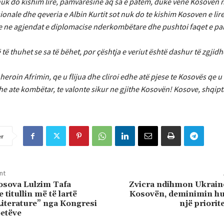
uk do kishim lire, pamvaresine aq sa e patem, duke vene Kosoven 
onale dhe qeveria e Albin Kurtit sot nuk do te kishim Kosoven e li
 ne agjendat e diplomacise nderkombëtare dhe pushtoi faqet e par
të të thuhet se sa të bëhet, por çështja e veriut është dashur të zgj
heroin Afrimin, qe u flijua dhe cliroi edhe atë pjese te Kosovës qe u
dhe ate kombëtar, te valonte sikur ne gjithe Kosovën! Kosove, shqipt
er
nt
osova Lulzim Tafa
Zvicra ndihmon Ukraine
titullin më të lartë
Kosovën, deminimin hu
Literature” nga Kongresi
një priorit
oetëve