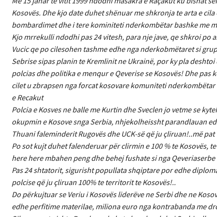
Më 15 janar te vitit 1999 ndodhi masakra e Raçakut ku bishat ser
Kosovës. Dhe kjo date duhet shënuar me shkronja te arta e cil
bombardimet dhe i tere kominiteti nderkombëtar bashke me med
Kjo mrrekulli ndodhi pas 24 vitesh, para nje jave, qe shkroi po 
Vucic qe po cilesohen tashme edhe nga nderkobmëtaret si grupe 
Sebrise sipas planin te Kremlinit ne Ukrainë, por ky pla desht
polcias dhe politika e menqur e Qeverise se Kosovës! Dhe pas ket
cilet u zbrapsen nga forcat kosovare komuniteti nderkombëtar
e Recakut
Polcia e Kosves ne balle me Kurtin dhe Sveclen jo vetme se k
okupmin e Kosove snga Serbia, nhjekolheissht parandlauan edh
Thuani faleminderit Rugovës dhe UCK-së që ju çliruan!..më pat 
Po sot kujt duhet falenderuar për clirmin e 100 % te Kosovës, te v
here here mbahen peng dhe behej fushate si nga Qeveriaserbe 
Pas 24 shtatorit, sigurisht popullata shqiptare por edhe diplom
polcise që ju çliruan 100% te territorit te Kosovës!..
Do përkujtuar se Veriu i Kosovës liderëve ne Serbi dhe ne Kosovë
edhe perfitime materilae, miliona euro nga kontrabanda me drog