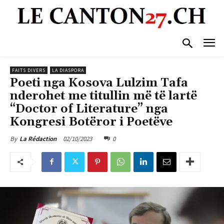
FAITS DIVERS
LA DIASPORA
Poeti nga Kosova Lulzim Tafa
nderohet me titullin më të lartë
“Doctor of Literature” nga
Kongresi Botëror i Poetëve
02/10/2023
0
By
La Rédaction