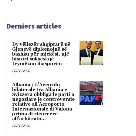
Derniers articles
Dy vëllezër shqiptarë në
Gjenevë diplomojnë së
bashku për mjekësi, një
histori suksesi që
frymëzon diasporën
06/08/2026
Albania / L’Accordo
bilaterale tra Albania e
Svizzera obbliga le parti a
negoziare le controversie
relative all’Aeroporto
Internazionale di Valona
prima di ricorrere
all’arbitrato...
06/08/2026