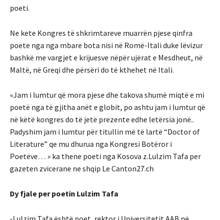
poeti.
Ne kete Kongres të shkrimtareve muarrën pjese qinfra
poete nga nga mbare bota nisi në Romë-Itali duke lëvizur
bashkë me vargjet e krijuesve nëpër ujërat e Mesdheut, në
Maltë, në Greqi dhe përsëri do të kthehet në Itali.
«Jam i lumtur që mora pjese dhe takova shumë miqtë e mi
poetë nga të gjitha anët e globit, po ashtu jam i lumtur që
në këtë kongres do të jetë prezente edhe letërsia jonë..
Padyshim jam i lumtur për titullin më të lartë “Doctor of
Literature” qe mu dhurua nga Kongresi Botëror i
Poetëve… » ka thene poeti nga Kosova z.Lulzim Tafa per
gazeten zvicerane ne shqip Le Canton27.ch
Dy fjale per poetin Lulzim Tafa
-Lulzim Tafa është poet, rektor i Universitetit AAB në