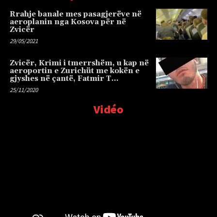
Rrahje banale mes pasagjerëve në
aeroplanin nga Kosova për në
Zvicër
29/05/2021
Zvicër, Krimi i tmerrshëm, u kap në
aeroportin e Zurichüt me kokën e
gjyshes në çantë, Fatmir T…
25/11/2020
Vidéo