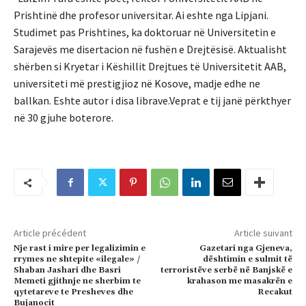
Prishtinë dhe profesor universitar. Ai eshte nga Lipjani.
Studimet pas Prishtines, ka doktoruar në Universitetin e
Sarajevës me disertacion në fushën e Drejtësisë. Aktualisht
shërben si Kryetar i Këshillit Drejtues të Universitetit AAB,
universiteti më prestigjioz në Kosove, madje edhe ne
ballkan. Eshte autor i disa librave.Veprat e tij janë përkthyer
në 30 gjuhe boterore.
Article précédent
Article suivant
Nje rast i mire per legalizimin e
Gazetari nga Gjeneva,
rrymes ne shtepite «ilegale» /
dështimin e sulmit të
Shaban Jashari dhe Basri
terroristëve serbë në Banjskë e
Memeti gjithnje ne sherbim te
krahason me masakrën e
qytetareve te Presheves dhe
Recakut
Bujanocit