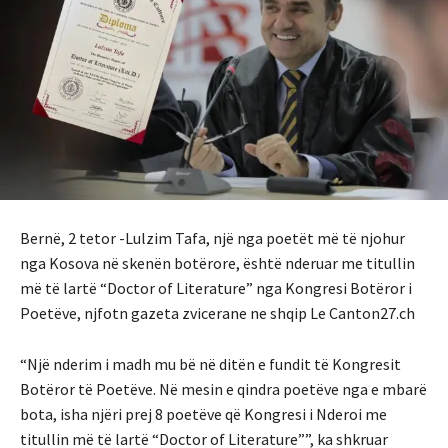
Bernë, 2 tetor -Lulzim Tafa, një nga poetët më të njohur
nga Kosova në skenën botërore, është nderuar me titullin
më të lartë “Doctor of Literature” nga Kongresi Botëror i
Poetëve, njfotn gazeta zvicerane ne shqip Le Canton27.ch
“Një nderim i madh mu bë në ditën e fundit të Kongresit
Botëror të Poetëve. Në mesin e qindra poetëve nga e mbarë
bota, isha njëri prej 8 poetëve që Kongresi i Nderoi me
titullin më të lartë “Doctor of Literature””, ka shkruar