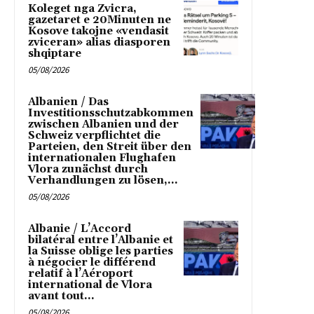
Koleget nga Zvicra,
gazetaret e 20Minuten ne
Kosove takojne «vendasit
zviceran» alias diasporen
shqiptare
05/08/2026
Albanien / Das
Investitionsschutzabkommen
zwischen Albanien und der
Schweiz verpflichtet die
Parteien, den Streit über den
internationalen Flughafen
Vlora zunächst durch
Verhandlungen zu lösen,...
05/08/2026
Albanie / L’Accord
bilatéral entre l’Albanie et
la Suisse oblige les parties
à négocier le différend
relatif à l’Aéroport
international de Vlora
avant tout...
05/08/2026