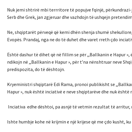
Nuk jemi shtrirë mbi terrritore të popujve fqinjë, përkundrazi
Serb dhe Grek, jan zgjeruar dhe vazhdojn të ushqejn pretendim
Ne, shqiptarët përveqë që kemi dhën shenja shumë shekullore, 
Evopës. Prandaj, nga ne do të duhet dhe varet rreth çdo inciat
Është dashur të dihet që në fillim se për ,,Ballkanin e Hapur », 
ndikojn në ,,Ballkanin e Hapur », për t’na nënshtruar neve Sh
predispozita, do të dështojn.
Kryeministri shqiptarë Edi Rama, pronoi publikisht se ,,Ballkani 
Hapur », nuk është inciativë e neve shqiptarëve dhe nuk është 
Inciativa edhe dështoi, pa asnjë të vetmin rezultat të arritur, 
Ishte humbje kohe në krijmin e një krijese që me çdo kusht, ku 