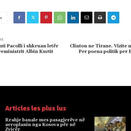
er
nt
ti Pacolli i shkruan letër
Clinton ne Tirane. Vizite
eministrit Albin Kurtit
Per poena politik per
Articles les plus lus
Rrahje banale mes pasagjerëve në
aeroplanin nga Kosova për në
Zvicër