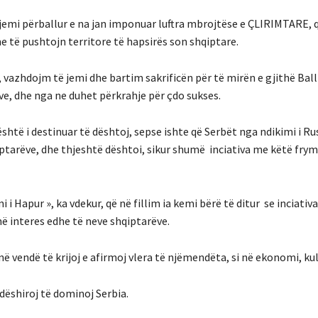
-jemi përballur e na jan imponuar luftra mbrojtëse e ÇLIRIMTARE, 
e të pushtojn territore të hapsirës son shqiptare.
vazhdojm të jemi dhe bartim sakrificën për të mirën e gjithë Bal
ive, dhe nga ne duhet përkrahje për çdo sukses.
është i destinuar të dështoj, sepse ishte që Serbët nga ndikimi i Ru
qiptarëve, dhe thjeshtë dështoi, sikur shumë inciativa me këtë fry
i Hapur », ka vdekur, që në fillim ia kemi bërë të ditur se inciativa 
në interes edhe të neve shqiptarëve.
në vendë të krijoj e afirmoj vlera të njëmendëta, si në ekonomi, kul
dëshiroj të dominoj Serbia.