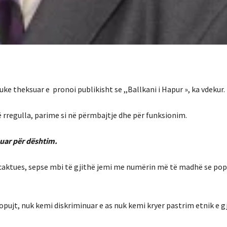
e theksuar e pronoi publikisht se ,,Ballkani i Hapur », ka vdekur.
ë rregulla, parime si në përmbajtje dhe për funksionim.
nuar për dështim.
rcaktues, sepse mbi të gjithë jemi me numërin më të madhë se pop
ujt, nuk kemi diskriminuar e as nuk kemi kryer pastrim etnik e g