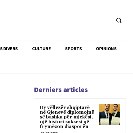
TS DIVERS
CULTURE
SPORTS
OPINIONS
Derniers articles
Dy vëllezër shqiptarë
në Gjenevë diplomojnë
së bashku për mjekësi,
një histori suksesi që
frymëzon diasporën