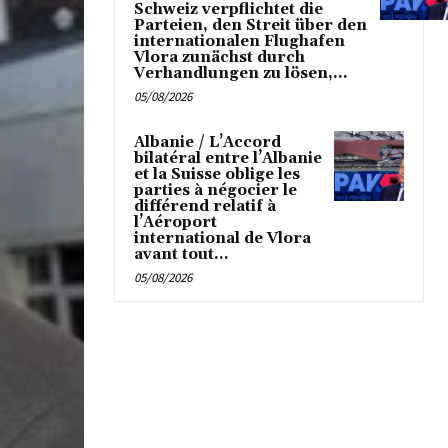
Schweiz verpflichtet die
Parteien, den Streit über den
internationalen Flughafen
Vlora zunächst durch
Verhandlungen zu lösen,...
05/08/2026
Albanie / L’Accord
bilatéral entre l’Albanie
et la Suisse oblige les
parties à négocier le
différend relatif à
l’Aéroport
international de Vlora
avant tout...
05/08/2026