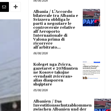
06/08/2026
Albania / L’Accordo
bilaterale tra Albania e
Svizzera obbliga le
parti a negoziare le
controversie relative
all’Aeroporto
Internazionale di
Valona prima di
ricorrere
all’arbitrato...
06/08/2026
Koleget nga Zvicra,
gazetaret e 20Minuten
ne Kosove takojne
«vendasit zviceran»
alias diasporen
shqiptare
05/08/2026
Albanien / Das
Investitionsschutzabkommen
zwischen Albanien und der