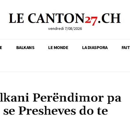
vendredi 7/08/2026
E
BALKANS
LE MONDE
LA DIASPORA
FAI
llkani Perëndimor pa
 se Presheves do te