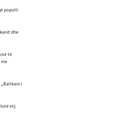
që populli
lkanit dhe
sisë të
m me
,,Ballkani i
turë etj.