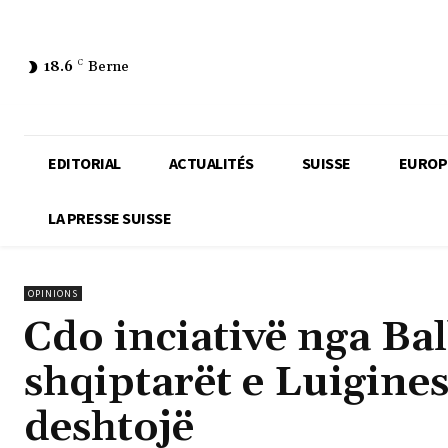
18.6
C
Berne
EDITORIAL
ACTUALITÉS
SUISSE
EUROP
LA PRESSE SUISSE
OPINIONS
Cdo inciativë nga Ba
shqiptarët e Luigines
deshtojë