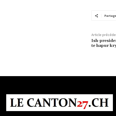
Partag
Article précéde
Ish-presiden
te hapur kry