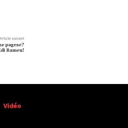
Article suivant
 me pagese?
 Edi Ramen!
Vidéo