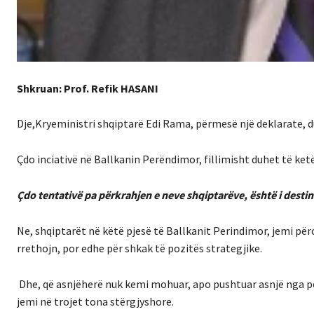
Shkruan: Prof. Refik HASANI
Dje,Kryeministri shqiptarë Edi Rama, përmesë një deklarate, duk
Çdo inciativë në Ballkanin Perëndimor, fillimisht duhet të ket
Çdo tentativë pa përkrahjen e neve shqiptarëve, është i desti
Ne, shqiptarët në këtë pjesë të Ballkanit Perindimor, jemi pë
rrethojn, por edhe për shkak të pozitës strategjike.
Dhe, që asnjëherë nuk kemi mohuar, apo pushtuar asnjë nga pop
jemi në trojet tona stërgjyshore.