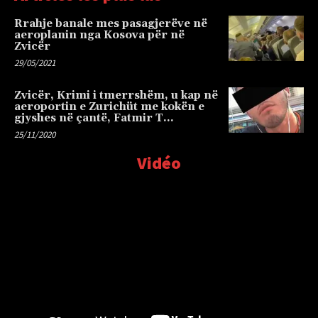
Rrahje banale mes pasagjerëve në
aeroplanin nga Kosova për në
Zvicër
29/05/2021
Zvicër, Krimi i tmerrshëm, u kap në
aeroportin e Zurichüt me kokën e
gjyshes në çantë, Fatmir T…
25/11/2020
Vidéo