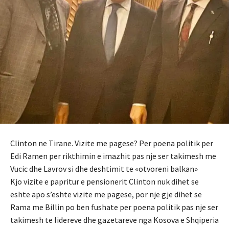
Clinton ne Tirane. Vizite me pagese? Per poena politik per
Edi Ramen per rikthimin e imazhit pas nje ser takimesh me
Vucic dhe Lavrov si dhe deshtimit te «otvoreni balkan»
Kjo vizite e papritur e pensionerit Clinton nuk dihet se
eshte apo s’eshte vizite me pagese, por nje gje dihet se
Rama me Billin po ben fushate per poena politik pas nje ser
takimesh te lidereve dhe gazetareve nga Kosova e Shqiperia