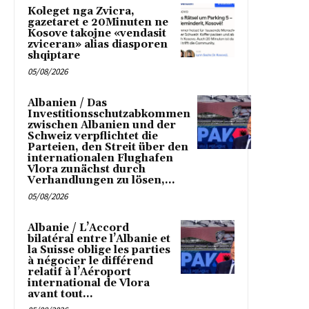
Koleget nga Zvicra,
gazetaret e 20Minuten ne
Kosove takojne «vendasit
zviceran» alias diasporen
shqiptare
05/08/2026
Albanien / Das
Investitionsschutzabkommen
zwischen Albanien und der
Schweiz verpflichtet die
Parteien, den Streit über den
internationalen Flughafen
Vlora zunächst durch
Verhandlungen zu lösen,...
05/08/2026
Albanie / L’Accord
bilatéral entre l’Albanie et
la Suisse oblige les parties
à négocier le différend
relatif à l’Aéroport
international de Vlora
avant tout...