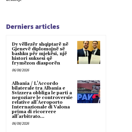
Derniers articles
Dy vëllezër shqiptarë në
Gjenevë diplomojnë së
bashku për mjekësi, një
histori suksesi që
frymëzon diasporën
06/08/2026
Albania / L’Accordo
bilaterale tra Albania e
Svizzera obbliga le parti a
negoziare le controversie
relative all’Aeroporto
Internazionale di Valona
prima di ricorrere
all’arbitrato...
06/08/2026