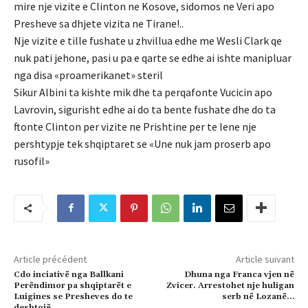
mire nje vizite e Clinton ne Kosove, sidomos ne Veri apo
Presheve sa dhjete vizita ne Tirane!..
Nje vizite e tille fushate u zhvillua edhe me Wesli Clark qe
nuk pati jehone, pasi u pa e qarte se edhe ai ishte manipluar
nga disa «proamerikanet» steril
Sikur Albini ta kishte mik dhe ta perqafonte Vucicin apo
Lavrovin, sigurisht edhe ai do ta bente fushate dhe do ta
ftonte Clinton per vizite ne Prishtine per te lene nje
pershtypje tek shqiptaret se «Une nuk jam proserb apo
rusofil»
Article précédent
Article suivant
Cdo inciativë nga Ballkani
Dhuna nga Franca vjen në
Perëndimor pa shqiptarët e
Zvicer. Arrestohet nje huligan
Luigines se Presheves do te
serb në Lozanë…
deshtojë