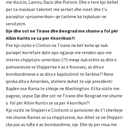
me Vucicin, Lavrov, Dacic dhe Putinin. Dhe e tere kjo behet
per ta maskuar takimet me serbet dhe ruset dhe t’u
paraqitur «proamerikan» qe tashme ka tejkaluar ne
servilzem.
Dje dhe sot ne Tirane dhe Beograd me shume u fol për
Albin Kuritn se sa per 4 korrikun?!
Pse kjo vizite e Clinton ne Tirane ne ket kohe qe nuk
paraqet kurrefare date apo ngjarje me rendesi apo me
interes shqiptaro-amerikan (?!) meqe nuk eshte as dite e
pamvaresise se Shqiperise e as e Kosoves, as dita e
bombardimeve e as dita e kapitulimit te Serbise?! Nese
qenka dita e Amerikes, atehere duhet te vije presidenti
Bajden ose Rama te shkoje ne Washington. Etha viizte me
pagese, sepse Dje dhe sot ne Tirane dhe Beograd me shume
u fol për Albin Kuritn se sa per 4 korrikun?!
Kjo vizite ne Shqiperi e Clintonit si pensioner do t’i sherbeje
me shume Rames se sa shqiptareve, kur dihet se ne Shqiperi
ska pas as lufte e as bombardime, nje. Dhe dy per mua me