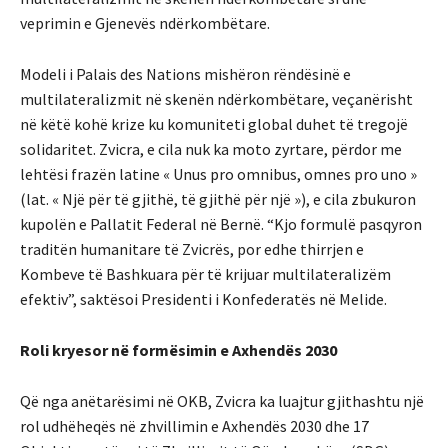
veprimin e Gjenevës ndërkombëtare.
Modeli i Palais des Nations mishëron rëndësinë e
multilateralizmit në skenën ndërkombëtare, veçanërisht
në këtë kohë krize ku komuniteti global duhet të tregojë
solidaritet. Zvicra, e cila nuk ka moto zyrtare, përdor me
lehtësi frazën latine « Unus pro omnibus, omnes pro uno »
(lat. « Një për të gjithë, të gjithë për një »), e cila zbukuron
kupolën e Pallatit Federal në Bernë. “Kjo formulë pasqyron
traditën humanitare të Zvicrës, por edhe thirrjen e
Kombeve të Bashkuara për të krijuar multilateralizëm
efektiv”, saktësoi Presidenti i Konfederatës në Melide.
Roli kryesor në formësimin e Axhendës 2030
Që nga anëtarësimi në OKB, Zvicra ka luajtur gjithashtu një
rol udhëheqës në zhvillimin e Axhendës 2030 dhe 17