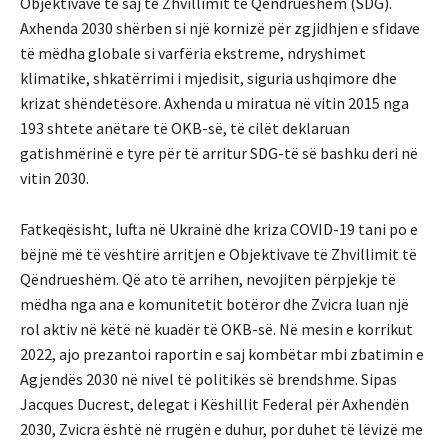
Objektivave të saj të Zhvillimit të Qëndrueshëm (SDG).
Axhenda 2030 shërben si një kornizë për zgjidhjen e sfidave
të mëdha globale si varfëria ekstreme, ndryshimet
klimatike, shkatërrimi i mjedisit, siguria ushqimore dhe
krizat shëndetësore. Axhenda u miratua në vitin 2015 nga
193 shtete anëtare të OKB-së, të cilët deklaruan
gatishmërinë e tyre për të arritur SDG-të së bashku deri në
vitin 2030.
Fatkeqësisht, lufta në Ukrainë dhe kriza COVID-19 tani po e
bëjnë më të vështirë arritjen e Objektivave të Zhvillimit të
Qëndrueshëm. Që ato të arrihen, nevojiten përpjekje të
mëdha nga ana e komunitetit botëror dhe Zvicra luan një
rol aktiv në këtë në kuadër të OKB-së. Në mesin e korrikut
2022, ajo prezantoi raportin e saj kombëtar mbi zbatimin e
Agjendës 2030 në nivel të politikës së brendshme. Sipas
Jacques Ducrest, delegat i Këshillit Federal për Axhendën
2030, Zvicra është në rrugën e duhur, por duhet të lëvizë me