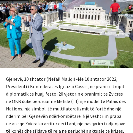
Gjenevë, 10 shtator (Nefail Maliqi) -Më 10 shtator 2022,
Presidenti i Konfederatës Ignazio Cassis, në prani të trupit
diplomatik të huaj, festoi 20 vjetorin e pranimit të Zvicrës
në OKB duke përuruar në Melide (TI) një model të Palais des
Nations, një simbol. të multilateralizmit të fortë dhe një
nderim për Gjenevën ndërkombëtare. Një vështrim prapa
në atë që Zvicra ka arritur deri tani, një pasqyrim i ndjenjave
të kohës dhe sfidave të reja në periudhën aktuale të krizës,