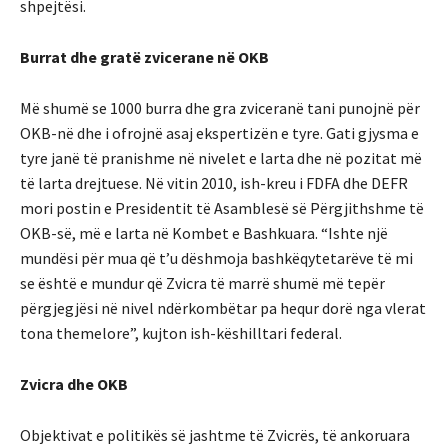
shpejtësi.
Burrat dhe gratë zvicerane në OKB
Më shumë se 1000 burra dhe gra zviceranë tani punojnë për
OKB-në dhe i ofrojnë asaj ekspertizën e tyre. Gati gjysma e
tyre janë të pranishme në nivelet e larta dhe në pozitat më
të larta drejtuese. Në vitin 2010, ish-kreu i FDFA dhe DEFR
mori postin e Presidentit të Asamblesë së Përgjithshme të
OKB-së, më e larta në Kombet e Bashkuara. “Ishte një
mundësi për mua që t’u dëshmoja bashkëqytetarëve të mi
se është e mundur që Zvicra të marrë shumë më tepër
përgjegjësi në nivel ndërkombëtar pa hequr dorë nga vlerat
tona themelore”, kujton ish-këshilltari federal.
Zvicra dhe OKB
Objektivat e politikës së jashtme të Zvicrës, të ankoruara