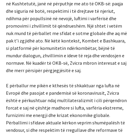
në Kushtetutë, janë në përputhje me ato të OKB-së: paqja
dhe siguria në botë, respektimi i të drejtave të njeriut,
ndihma për popullsinë në nevojë, luftimi i varfërisë dhe
promovimi i zhvillimit të qëndrueshëm. Një shtet i vetëm
nuk mund të përballet me sfidat e sotme globale dhe aq më
pak t’i zgjidhë ato. Në këtë kontekst, Kombet e Bashkuara,
si platformë për komunitetin ndërkombëtar, bëjnë të
mundur dialogun, zhvillimin e ideve të reja dhe vendosjen e
normave. Në kuadër të OKB-së, Zvicra mbron interesat e saj
dhe merr përsipër përgjegjësitë e saj.
E përballur me pikën e kthesës të shkaktuar nga lufta në
Evropë dhe pasojat e pandemisë së koronavirusit, Zvicra
është e përkushtuar ndaj multilateralizmit i cili përqendron
forcat e saj në çështje madhore si lufta, varfëria ekstreme,
furnizimi me energji dhe krizat ekonomike globale.
Përballimi i sfidave aktuale kërkon veprim shumëpalësh të
vendosur, si dhe respektim të rregullave dhe reformave të