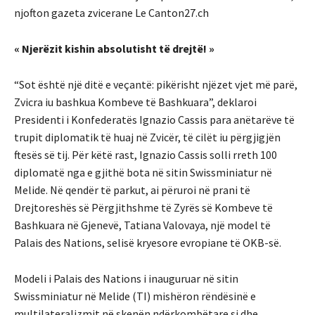
njofton gazeta zvicerane Le Canton27.ch
« Njerëzit kishin absolutisht të drejtë! »
“Sot është një ditë e veçantë: pikërisht njëzet vjet më parë,
Zvicra iu bashkua Kombeve të Bashkuara”, deklaroi
Presidenti i Konfederatës Ignazio Cassis para anëtarëve të
trupit diplomatik të huaj në Zvicër, të cilët iu përgjigjën
ftesës së tij. Për këtë rast, Ignazio Cassis solli rreth 100
diplomatë nga e gjithë bota në sitin Swissminiatur në
Melide. Në qendër të parkut, ai përuroi në prani të
Drejtoreshës së Përgjithshme të Zyrës së Kombeve të
Bashkuara në Gjenevë, Tatiana Valovaya, një model të
Palais des Nations, selisë kryesore evropiane të OKB-së.
Modeli i Palais des Nations i inauguruar në sitin
Swissminiatur në Melide (TI) mishëron rëndësinë e
multilateralizmit në skenën ndërkombëtare si dhe