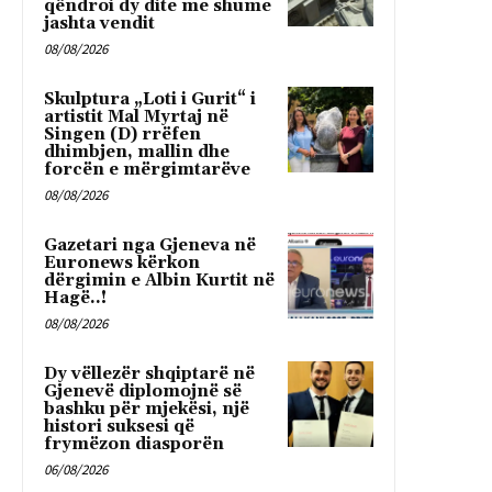
qëndroi dy dite me shume
jashta vendit
08/08/2026
Skulptura „Loti i Gurit“ i
artistit Mal Myrtaj në
Singen (D) rrëfen
dhimbjen, mallin dhe
forcën e mërgimtarëve
08/08/2026
Gazetari nga Gjeneva në
Euronews kërkon
dërgimin e Albin Kurtit në
Hagë..!
08/08/2026
Dy vëllezër shqiptarë në
Gjenevë diplomojnë së
bashku për mjekësi, një
histori suksesi që
frymëzon diasporën
06/08/2026