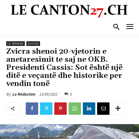
LE MONDE
SUISSE
Zvicra shenoi 20-vjetorin e
anetaresimit te saj ne OKB.
Presidenti Cassis: Sot është një
ditë e veçantë dhe historike per
vendin tonë
13/09/2022
0
By
La Rédaction