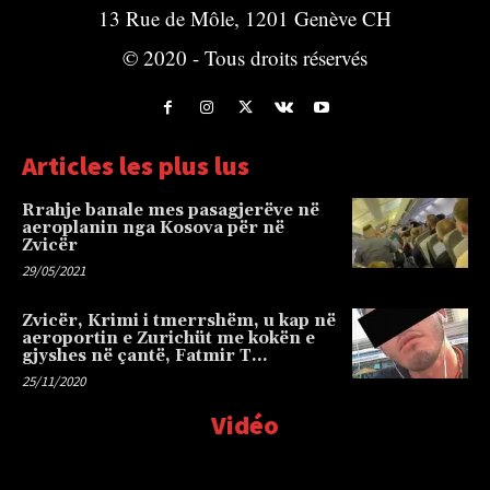
13 Rue de Môle, 1201 Genève CH
© 2020 - Tous droits réservés
Articles les plus lus
Rrahje banale mes pasagjerëve në
aeroplanin nga Kosova për në
Zvicër
29/05/2021
Zvicër, Krimi i tmerrshëm, u kap në
aeroportin e Zurichüt me kokën e
gjyshes në çantë, Fatmir T…
25/11/2020
Vidéo