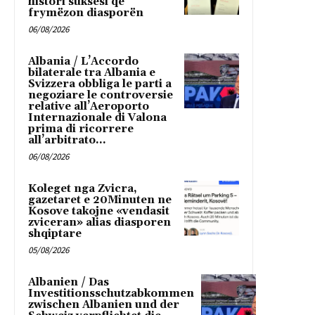
histori suksesi që
frymëzon diasporën
06/08/2026
Albania / L’Accordo
bilaterale tra Albania e
Svizzera obbliga le parti a
negoziare le controversie
relative all’Aeroporto
Internazionale di Valona
prima di ricorrere
all’arbitrato...
06/08/2026
Koleget nga Zvicra,
gazetaret e 20Minuten ne
Kosove takojne «vendasit
zviceran» alias diasporen
shqiptare
05/08/2026
Albanien / Das
Investitionsschutzabkommen
zwischen Albanien und der