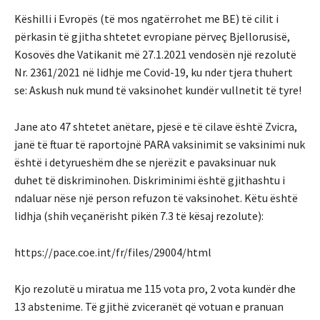
Këshilli i Evropës (të mos ngatërrohet me BE) të cilit i
përkasin të gjitha shtetet evropiane përveç Bjellorusisë,
Kosovës dhe Vatikanit më 27.1.2021 vendosën një rezolutë
Nr. 2361/2021 në lidhje me Covid-19, ku nder tjera thuhert
se: Askush nuk mund të vaksinohet kundër vullnetit të tyre!
Jane ato 47 shtetet anëtare, pjesë e të cilave është Zvicra,
janë të ftuar të raportojnë PARA vaksinimit se vaksinimi nuk
është i detyrueshëm dhe se njerëzit e pavaksinuar nuk
duhet të diskriminohen. Diskriminimi është gjithashtu i
ndaluar nëse një person refuzon të vaksinohet. Këtu është
lidhja (shih veçanërisht pikën 7.3 të kësaj rezolute):
https://pace.coe.int/fr/files/29004/html
Kjo rezolutë u miratua me 115 vota pro, 2 vota kundër dhe
13 abstenime. Të gjithë zviceranët që votuan e pranuan