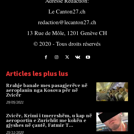
Adresse Rédaction:
Le Canton27.ch
redaction@lecanton27.ch
13 Rue de Môle, 1201 Genève CH
© 2020 - Tous droits réservés
Articles les plus lus
Rrahje banale mes pasagjerëve në
aeroplanin nga Kosova për në
Zvicër
29/05/2021
Zvicër, Krimi i tmerrshëm, u kap në
aeroportin e Zurichüt me kokën e
gjyshes në çantë, Fatmir T…
25/11/2020