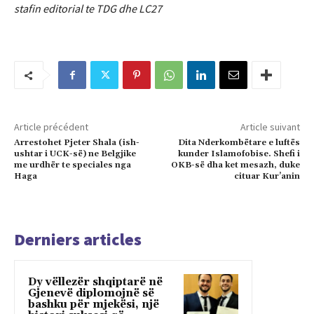
stafin editorial te TDG dhe LC27
Article précédent
Article suivant
Arrestohet Pjeter Shala (ish-
Dita Nderkombëtare e luftës
ushtar i UCK-së) ne Belgjike
kunder Islamofobise. Shefi i
me urdhër te speciales nga
OKB-së dha ket mesazh, duke
Haga
cituar Kur’anin
Derniers articles
Dy vëllezër shqiptarë në
Gjenevë diplomojnë së
bashku për mjekësi, një