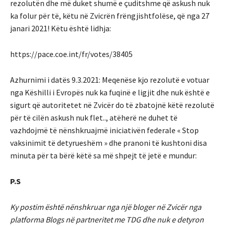
rezolutën dhe më duket shumë e çuditshme që askush nuk
ka folur për të, këtu në Zvicrën frëngjishtfolëse, që nga 27
janari 2021! Këtu është lidhja:
https://pace.coe.int/fr/votes/38405
Azhurnimi i datës 9.3.2021: Meqenëse kjo rezolutë e votuar
nga Këshilli i Evropës nuk ka fuqinë e ligjit dhe nuk është e
sigurt që autoritetet në Zvicër do të zbatojnë këtë rezolutë
për të cilën askush nuk flet.., atëherë ne duhet të
vazhdojmë të nënshkruajmë iniciativën federale « Stop
vaksinimit të detyrueshëm » dhe pranoni të kushtoni disa
minuta për ta bërë këtë sa më shpejt të jetë e mundur:
P.S
Ky postim është nënshkruar nga një bloger në Zvicër nga
platforma Blogs në partneritet me TDG dhe nuk e detyron