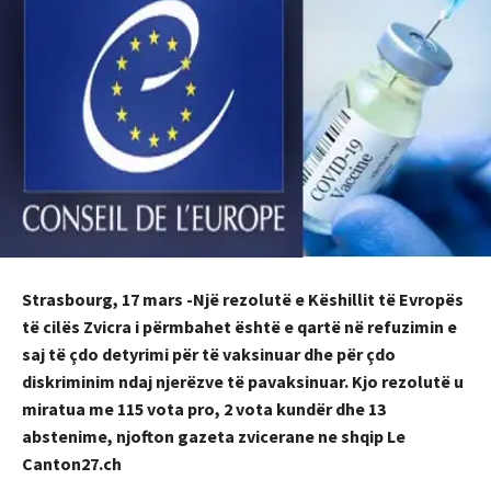
Strasbourg, 17 mars -Një rezolutë e Këshillit të Evropës
të cilës Zvicra i përmbahet është e qartë në refuzimin e
saj të çdo detyrimi për të vaksinuar dhe për çdo
diskriminim ndaj njerëzve të pavaksinuar. Kjo rezolutë u
miratua me 115 vota pro, 2 vota kundër dhe 13
abstenime, njofton gazeta zvicerane ne shqip Le
Canton27.ch