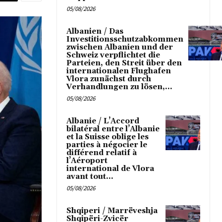
05/08/2026
Albanien / Das
Investitionsschutzabkommen
zwischen Albanien und der
Schweiz verpflichtet die
Parteien, den Streit über den
internationalen Flughafen
Vlora zunächst durch
Verhandlungen zu lösen,...
05/08/2026
Albanie / L’Accord
bilatéral entre l’Albanie
et la Suisse oblige les
parties à négocier le
différend relatif à
l’Aéroport
international de Vlora
avant tout...
05/08/2026
Shqiperi / Marrëveshja
Shqipëri-Zvicër