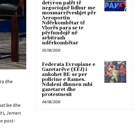
detyron palët të
negociojnë lidhur me
mosmarrëveshjet për
Aeroportin
Ndërkombëtar të
Vlorës para se te
përfundojë në
arbitrazh
ndërkombëtar
05/08/2026
Federata Evropiane e
Gazetarëve (EFJ) i
ankohet BE-se per
policine e Rames.
ra dhe
Ndaleni dhunen mbi
gazetaret dhe
protestuesit
04/08/2026
matike dhe
aiti, Jemen
le post-