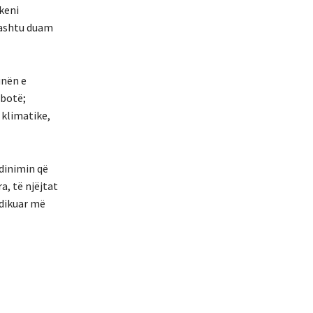
keni
hashtu duam
unën e
 botë;
 klimatike,
dinimin që
a, të njëjtat
ndikuar më