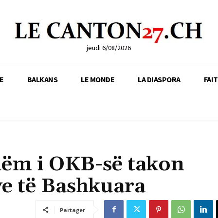
jeudi 6/08/2026
E
BALKANS
LE MONDE
LA DIASPORA
FAI
shëm i OKB-së takon
ve të Bashkuara
Partager