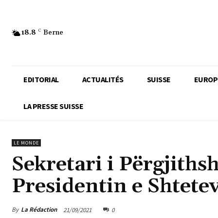
18.8
C
Berne
EDITORIAL
ACTUALITÉS
SUISSE
EUROP
LA PRESSE SUISSE
LE MONDE
Sekretari i Përgjith
Presidentin e Shtete
By
La Rédaction
21/09/2021
0