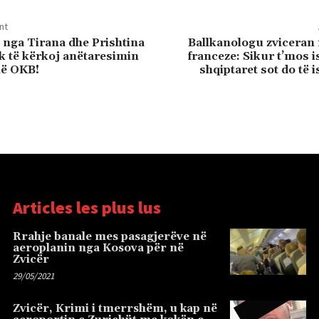
nt
 nga Tirana dhe Prishtina
Ballkanologu zviceran
 të kërkoj anëtaresimin
franceze: Sikur t’mos is
në OKB!
shqiptaret sot do të i
Articles les plus lus
Rrahje banale mes pasagjerëve në
aeroplanin nga Kosova për në
Zvicër
29/05/2021
Zvicër, Krimi i tmerrshëm, u kap në