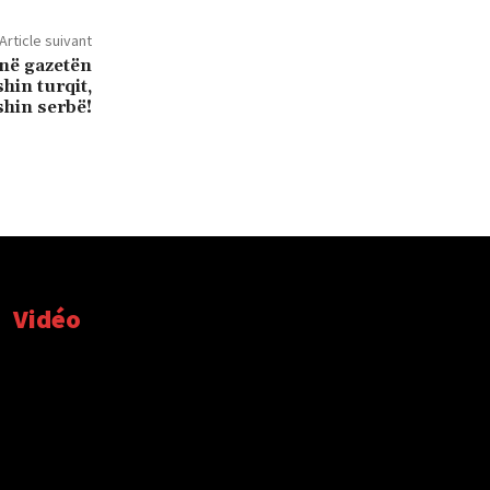
Article suivant
 në gazetën
hin turqit,
shin serbë!
Vidéo