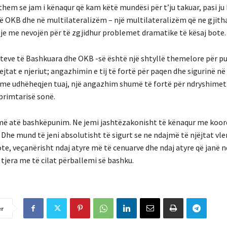
hem se jam i kënaqur që kam këtë mundësi për t’ju takuar, pasi ju 
në OKB dhe në multilateralizëm – një multilateralizëm që ne gjit
je me nevojën për të zgjidhur problemet dramatike të kësaj bote.
eteve të Bashkuara dhe OKB -së është një shtyllë themelore për p
tat e njeriut; angazhimin e tij të fortë për paqen dhe sigurinë në
, me udhëheqjen tuaj, një angazhim shumë të fortë për ndryshimet
primtarisë sonë.
lojmë atë bashkëpunim. Ne jemi jashtëzakonisht të kënaqur me koor
e mund të jeni absolutisht të sigurt se ne ndajmë të njëjtat vler
ote, veçanërisht ndaj atyre më të cenuarve dhe ndaj atyre që janë 
tjera me të cilat përballemi së bashku.
er