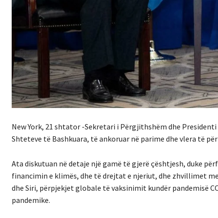
New York, 21 shtator -Sekretari i Përgjithshëm dhe President
Shteteve të Bashkuara, të ankoruar në parime dhe vlera të pë
Ata diskutuan në detaje një gamë të gjerë çështjesh, duke për
financimin e klimës, dhe të drejtat e njeriut, dhe zhvillimet me
dhe Siri, përpjekjet globale të vaksinimit kundër pandemisë 
pandemike.