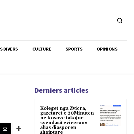
TS DIVERS
CULTURE
SPORTS
OPINIONS
Derniers articles
Koleget nga Zvicra,
gazetaret e 20Minuten
ne Kosove takojne
«vendasit zviceran»
alias diasporen
shqiptare