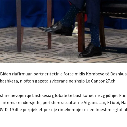
i Biden riafirmuan partneritetin e fortë midis Kombeve të Bashkua
rbashkëta, njofton gazeta zvicerane ne shqip Le Canton27.ch
fshirë nevojën që bashkësia globale të bashkohet në zgjidhjet kli
 interes të ndërsjellë, përfshirë situatat në Afganistan, Etiopi, H
COVID-19 dhe përpjekjet për një rimëkëmbje të qëndrueshme globa