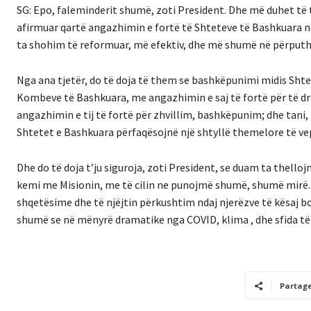
SG: Epo, faleminderit shumë, zoti President. Dhe më duhet të t
afirmuar qartë angazhimin e fortë të Shteteve të Bashkuara 
ta shohim të reformuar, më efektiv, dhe më shumë në përputh
Nga ana tjetër, do të doja të them se bashkëpunimi midis Sht
Kombeve të Bashkuara, me angazhimin e saj të fortë për të drej
angazhimin e tij të fortë për zhvillim, bashkëpunim; dhe tani
Shtetet e Bashkuara përfaqësojnë një shtyllë themelore të ve
Dhe do të doja t’ju siguroja, zoti President, se duam ta thel
kemi me Misionin, me të cilin ne punojmë shumë, shumë mirë. Dh
shqetësime dhe të njëjtin përkushtim ndaj njerëzve të kësaj b
shumë se në mënyrë dramatike nga COVID, klima , dhe sfida të 
Partag