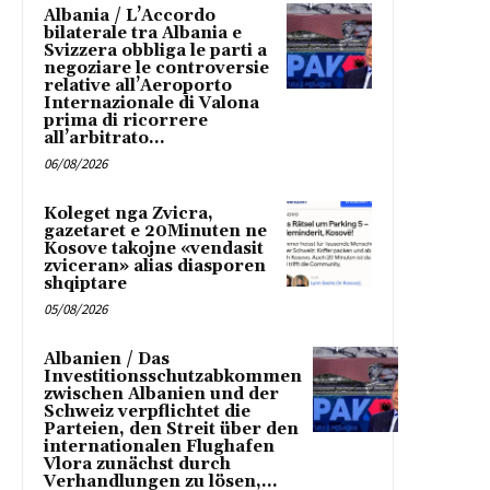
Albania / L’Accordo
bilaterale tra Albania e
Svizzera obbliga le parti a
negoziare le controversie
relative all’Aeroporto
Internazionale di Valona
prima di ricorrere
all’arbitrato...
06/08/2026
Koleget nga Zvicra,
gazetaret e 20Minuten ne
Kosove takojne «vendasit
zviceran» alias diasporen
shqiptare
05/08/2026
Albanien / Das
Investitionsschutzabkommen
zwischen Albanien und der
Schweiz verpflichtet die
Parteien, den Streit über den
internationalen Flughafen
Vlora zunächst durch
Verhandlungen zu lösen,...