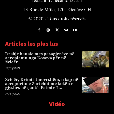
redaction@lecanton27.ch
13 Rue de Môle, 1201 Genève CH
© 2020 - Tous droits réservés
Articles les plus lus
Rrahje banale mes pasagjerëve në
aeroplanin nga Kosova për në
Zvicër
29/05/2021
Zvicër, Krimi i tmerrshëm, u kap në
aeroportin e Zurichüt me kokën e
gjyshes në çantë, Fatmir T…
25/11/2020
Vidéo