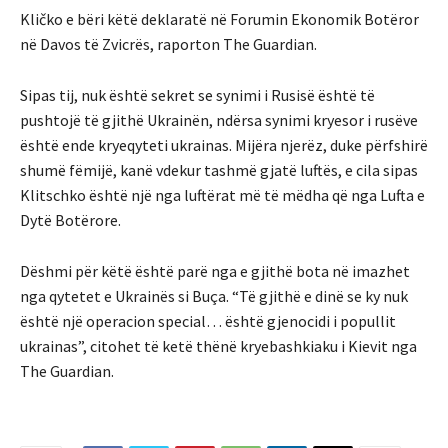
Kličko e bëri këtë deklaratë në Forumin Ekonomik Botëror
në Davos të Zvicrës, raporton The Guardian.
Sipas tij, nuk është sekret se synimi i Rusisë është të
pushtojë të gjithë Ukrainën, ndërsa synimi kryesor i rusëve
është ende kryeqyteti ukrainas. Mijëra njerëz, duke përfshirë
shumë fëmijë, kanë vdekur tashmë gjatë luftës, e cila sipas
Klitschko është një nga luftërat më të mëdha që nga Lufta e
Dytë Botërore.
Dëshmi për këtë është parë nga e gjithë bota në imazhet
nga qytetet e Ukrainës si Buça. “Të gjithë e dinë se ky nuk
është një operacion special… është gjenocidi i popullit
ukrainas”, citohet të ketë thënë kryebashkiaku i Kievit nga
The Guardian.