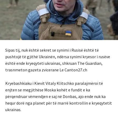
Sipas tij, nuk është sekret se synimi i Rusisë është të
pushtojë të gjithë Ukrainën, ndërsa synimi kryesor i rusëve
është ende kryeqyteti ukrainas, shkruan The Guardian,
trasnmeton gazeta zvicerane Le Canton27.ch
Kryebashkiaku i Kievit Vitaly Klitschko paralajmëroi të
enjten se megjithëse Moska kohët e fundit e ka
përqendruar vëmendjen e saj në Donbas, ajo ende nuk ka
hequr dorë nga planet për të marrë kontrollin e kryeqytetit
ukrainas.