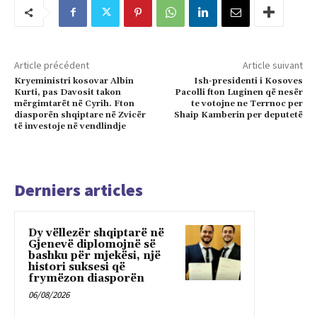
Article précédent
Article suivant
Kryeministri kosovar Albin
Ish-presidenti i Kosoves
Kurti, pas Davosit takon
Pacolli fton Luginen që nesër
mërgimtarët në Cyrih. Fton
te votojne ne Terrnoc per
diasporën shqiptare në Zvicër
Shaip Kamberin per deputetë
të investoje në vendlindje
Derniers articles
Dy vëllezër shqiptarë në
Gjenevë diplomojnë së
bashku për mjekësi, një
histori suksesi që
frymëzon diasporën
06/08/2026