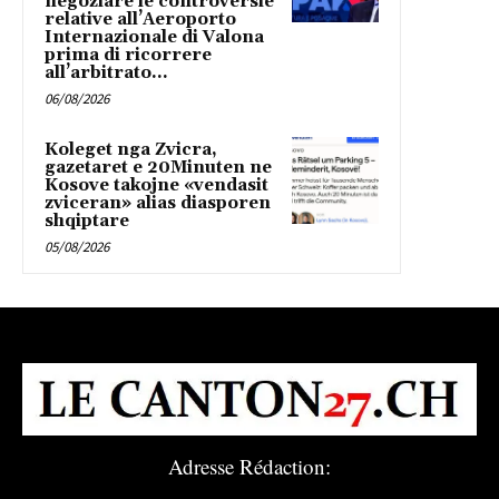
negoziare le controversie
relative all’Aeroporto
Internazionale di Valona
prima di ricorrere
all’arbitrato...
06/08/2026
Koleget nga Zvicra,
gazetaret e 20Minuten ne
Kosove takojne «vendasit
zviceran» alias diasporen
shqiptare
05/08/2026
Adresse Rédaction: