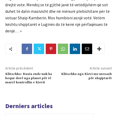
drejtë vote. Mendoj se të gjithë janë të vetëdijshëm që sot
duhet të dalin masivisht dhe në mënurë plebishitare për të
votuar Shaip Kamberin. Mos humbisni asnjë votë. Vetëm
kështu shqiptarët e Luginës do të kenë një përfaqësues të
denjë… »
Article précédent
Article suivant
Klitschko: Rusia ende nuk ka
Klitschko nga Kievi me mesazh
hequr dorë nga planet për të
për shqiptarët
marrë kontrollin e Kievit
Derniers articles