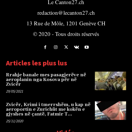
Le Canton27.ch
redaction@lecanton27.ch
13 Rue de Môle, 1201 Genève CH
© 2020 - Tous droits réservés
Articles les plus lus
Rrahje banale mes pasagjerëve në
aeroplanin nga Kosova për në
Zvicër
29/05/2021
Zvicër, Krimi i tmerrshëm, u kap në
aeroportin e Zurichüt me kokën e
gjyshes në çantë, Fatmir T…
25/11/2020