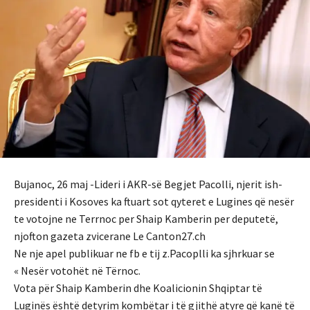
Bujanoc, 26 maj -Lideri i AKR-së Begjet Pacolli, njerit ish-
presidenti i Kosoves ka ftuart sot qyteret e Lugines që nesër
te votojne ne Terrnoc per Shaip Kamberin per deputetë,
njofton gazeta zvicerane Le Canton27.ch
Ne nje apel publikuar ne fb e tij z.Pacoplli ka sjhrkuar se
« Nesër votohët në Tërnoc.
Vota për Shaip Kamberin dhe Koalicionin Shqiptar të
Luginës është detyrim kombëtar i të gjithë atyre që kanë të