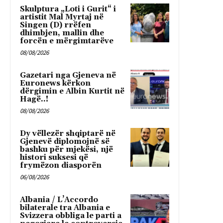
Skulptura „Loti i Gurit“ i
artistit Mal Myrtaj në
Singen (D) rrëfen
dhimbjen, mallin dhe
forcën e mërgimtarëve
08/08/2026
Gazetari nga Gjeneva në
Euronews kërkon
dërgimin e Albin Kurtit në
Hagë..!
08/08/2026
Dy vëllezër shqiptarë në
Gjenevë diplomojnë së
bashku për mjekësi, një
histori suksesi që
frymëzon diasporën
06/08/2026
Albania / L’Accordo
bilaterale tra Albania e
Svizzera obbliga le parti a