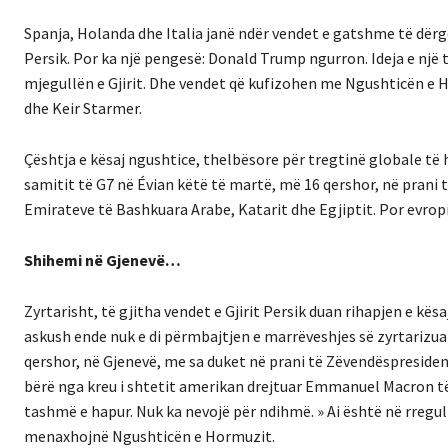
Spanja, Holanda dhe Italia janë ndër vendet e gatshme të dërgo
Persik. Por ka një pengesë: Donald Trump ngurron. Ideja e një
mjegullën e Gjirit. Dhe vendet që kufizohen me Ngushticën e 
dhe Keir Starmer.
Çështja e kësaj ngushtice, thelbësore për tregtinë globale të
samitit të G7 në Évian këtë të martë, më 16 qershor, në prani 
Emirateve të Bashkuara Arabe, Katarit dhe Egjiptit. Por evro
Shihemi në Gjenevë…
Zyrtarisht, të gjitha vendet e Gjirit Persik duan rihapjen e kë
askush ende nuk e di përmbajtjen e marrëveshjes së zyrtarizu
qershor, në Gjenevë, me sa duket në prani të Zëvendëspresidenti
bërë nga kreu i shtetit amerikan drejtuar Emmanuel Macron të 
tashmë e hapur. Nuk ka nevojë për ndihmë. » Ai është në rregull
menaxhojnë Ngushticën e Hormuzit.