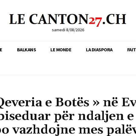
samedi 8/08/2026
E
BALKANS
LE MONDE
LA DIASPORA
FAI
Qeveria e Botës » në E
 biseduar për ndaljen e
 po vazhdojne mes palë