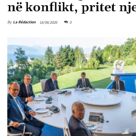
në konflikt, pritet n
By
La Rédaction
16/06/2026
0