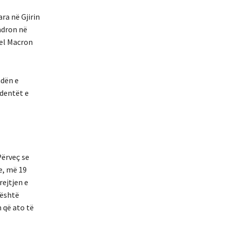
ra në Gjirin
ndron në
uel Macron
ndën e
identët e
Përveç se
e, më 19
rejtjen e
 është
 që ato të