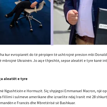
 koha kur evropianët do të përpiqen të ushtrojnë presion mbi Dona
ë mbrojnë Ukrainën. Jo aq e thjeshtë, sepse aleatët e tyre kanë in
ga aleatët e tyre
ur në Ngushticën e Hormuzit. Siç shpjegoi Emmanuel Macron, një op
a fillimi i sulmeve amerikane dhe izraelite ndaj Iranit më 28 shkur
omandën e Francës dhe Mbretërisë së Bashkuar.