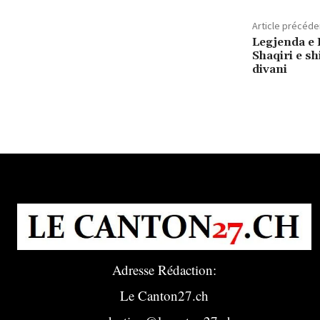
Article précéde
Legjenda e
Shaqiri e s
divani
Adresse Rédaction:
Le Canton27.ch