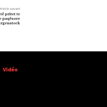
Article suivant
ë pritet te
e paqësore
ürgenstock
Vidéo