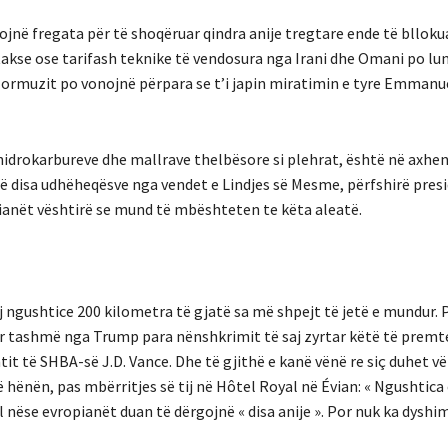
jnë fregata për të shoqëruar qindra anije tregtare ende të bllokua
 takse ose tarifash teknike të vendosura nga Irani dhe Omani po lu
Hormuzit po vonojnë përpara se t’i japin miratimin e tyre Emman
 hidrokarbureve dhe mallrave thelbësore si plehrat, është në axhe
të disa udhëheqësve nga vendet e Lindjes së Mesme, përfshirë pres
pianët vështirë se mund të mbështeten te këta aleatë.
saj ngushtice 200 kilometra të gjatë sa më shpejt të jetë e mundur. 
ar tashmë nga Trump para nënshkrimit të saj zyrtar këtë të premt
t të SHBA-së J.D. Vance. Dhe të gjithë e kanë vënë re siç duhet vë
hënën, pas mbërritjes së tij në Hôtel Royal në Évian: « Ngushtica
 nëse evropianët duan të dërgojnë « disa anije ». Por nuk ka dyshim