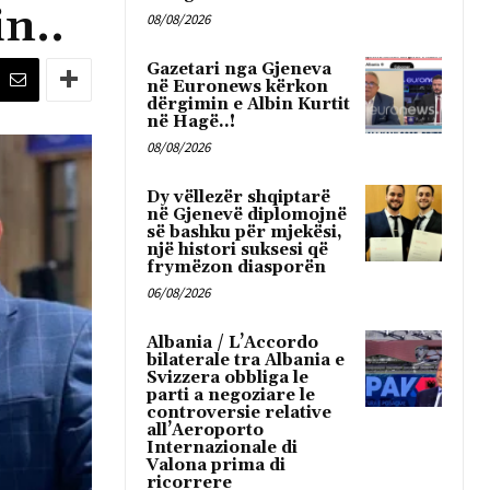
n..
08/08/2026
Gazetari nga Gjeneva
në Euronews kërkon
dërgimin e Albin Kurtit
në Hagë..!
08/08/2026
Dy vëllezër shqiptarë
në Gjenevë diplomojnë
së bashku për mjekësi,
një histori suksesi që
frymëzon diasporën
06/08/2026
Albania / L’Accordo
bilaterale tra Albania e
Svizzera obbliga le
parti a negoziare le
controversie relative
all’Aeroporto
Internazionale di
Valona prima di
ricorrere