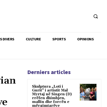
TS DIVERS
CULTURE
SPORTS
OPINIONS
Derniers articles
vian
Skulptura „Loti i
Gurit“ i artistit Mal
Myrtaj në Singen (D)
rrëfen dhimbjen,
ve
mallin dhe forcën e
mërgimtarëve