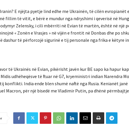
ranin? E njëjta pyetje lind edhe me Ukrainën, të cilën evropianët 
ë fillim të vitit, e bërë e mundur nga ndryshimi i qeverisë në Hung
odymyr Zelensky, i cili mbërriti në Evian të martën, është në një p
ominojnë « Zonën e Vrasjes » në vijën e frontit në Donbas dhe po sh
 dashur të përforcojë sigurinë e tij personale nga frika e këtyre 
or të Ukrainës në Evian, pikërisht javën kur BE sapo ka hapur kapi
. Midis udhëheqësve të ftuar në G7, kryeministri indian Narendra M
 konflikti. India ende blen shumë naftë nga Rusia. Kenianët janë 
l Macron, për një bisedë me Vladimir Putin, pa dhënë përmbajtje
er