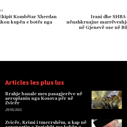
nt
 Ekipit Kombëtar Xherdan
Irani dhe SHBA-t
hikon kupën e botës nga
nënshkruajne marrëveshj
në Gjenevë ose në B
Articles les plus lus
Rrahje banale mes pasagjerëve në
aeroplanin nga Kosova për në
Zvicër
29/05/2021
Zvicër, Krimi i tmerrshëm, u kap në