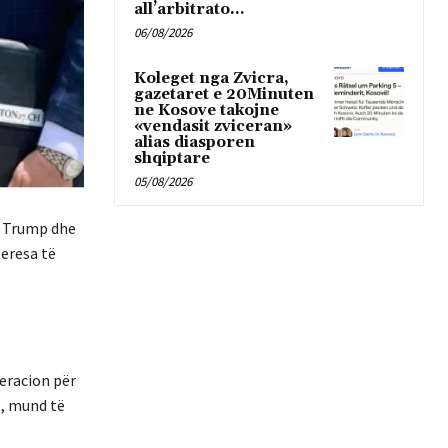
all’arbitrato...
06/08/2026
Koleget nga Zvicra,
gazetaret e 20Minuten
ne Kosove takojne
«vendasit zviceran»
alias diasporen
shqiptare
05/08/2026
ld Trump dhe
teresa të
eracion për
t, mund të