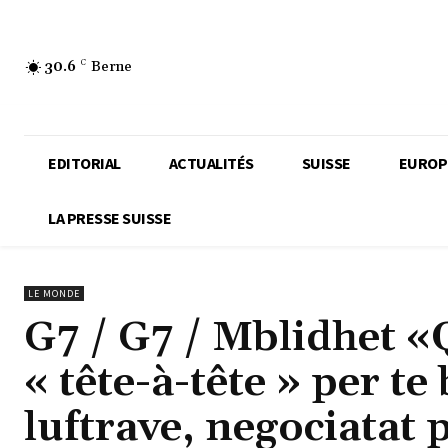
30.6
C
Berne
EDITORIAL
ACTUALITÉS
SUISSE
EUROP
LA PRESSE SUISSE
LE MONDE
G7 / G7 / Mblidhet «
« tête-à-tête » per te
luftrave, negociatat