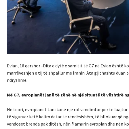
Evian, 16 qershor -Dita e dytë e samitit të G7 në Evian është
marrëveshjen e tij të shpallur me Iranin. Ata gjithashtu duan t
ndryshme.
Në G7, evropianët janë të zënë në një situatë të vështirë n
Në teori, evropianët tani kanë një rol vendimtar për të luajt
të siguruar këtë kalim detar të rëndësishëm, të bllokuar që ng
vendoset brenda pak ditësh, nën flamurin evropian dhe nën k