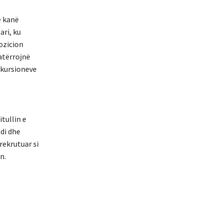
e kanë
ari, ku
ozicion
katërrojnë
inkursioneve
tullin e
odi dhe
rekrutuar si
n.