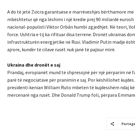
A do të jetë Zvicra garantuese e marrëveshjes bërthamore me I
mbështetur që nga lëshimi i një kredie prej 90 miliardë eurosh n
nacional-populisti Viktor Orbán humbi zgjedhjet. Në teori, Vol
force. Ushtria e tij ka rifituar disa terrene. Dronët ukrainas d
infrastrukturën energjetike në Rusi. Vladimir Putin madje është
ajrore, kundër të cilave rusët nuk janë të pajisur mirë.
Ukraina dhe dronët e saj
Prandaj, evropianët mund të shpresojnë për një përparim në fav
parë të negociatave për pranimin e saj. Por këshillohet kujdes
presidenti kenian William Ruto mbeten të kujdesshëm ndaj këtij
mercenarë nga rusët. Dhe Donald Trump foli, përpara Emmanue
Partag