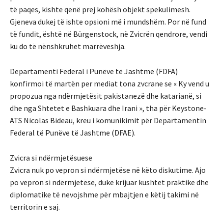
të paqes, kishte qenë prej kohësh objekt spekulimesh.
Gjeneva dukej të ishte opsioni më i mundshëm. Por në fund
të fundit, është në Bürgenstock, në Zvicrën qendrore, vendi
ku do të nënshkruhet marrëveshja.
Departamenti Federal i Punëve të Jashtme (FDFA)
konfirmoi të martën per mediat tona zvcrane se « Ky vend u
propozua nga ndërmjetësit pakistanezë dhe katarianë, si
dhe nga Shtetet e Bashkuara dhe Irani », tha për Keystone-
ATS Nicolas Bideau, kreu i komunikimit për Departamentin
Federal të Punëve të Jashtme (DFAE).
Zvicra si ndërmjetësuese
Zvicra nuk po vepron si ndërmjetëse në këto diskutime. Ajo
po vepron si ndërmjetëse, duke krijuar kushtet praktike dhe
diplomatike të nevojshme për mbajtjen e këtij takimi në
territorin e saj.