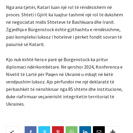
Nga ana tjetër, Katari luan një rol të rëndësishëm në
proces. Shteti i Gjirit ka luajtur tashmë një rol të dukshëm
në negociatat midis Shteteve të Bashkuara dhe Iranit.
Zgjedhja e Bürgenstock është gjithashtu e rëndësishme,
pasi kompleksi luksoz i hoteleve i përket fondit sovran të
pasurisë së Katarit.
Kjo nuk është hera e parë që Bürgenstock ka pritur
diplomaci ndërkombëtare. Në qershor 2024, Konferenca e
Nivelit të Lartë për Paqen në Ukrainë u mbajt në këtë
vendpushim luksoz. Ajo përfundoi me një deklaratë të
përbashkët të nënshkruar nga 85 shtete dhe institucione,
duke riafirmuar veçanërisht integritetin territorial të
Ukrainës.