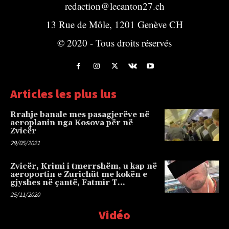
redaction@lecanton27.ch
13 Rue de Môle, 1201 Genève CH
© 2020 - Tous droits réservés
Articles les plus lus
Rrahje banale mes pasagjerëve në
aeroplanin nga Kosova për në
Zvicër
29/05/2021
Zvicër, Krimi i tmerrshëm, u kap në
aeroportin e Zurichüt me kokën e
gjyshes në çantë, Fatmir T…
25/11/2020
Vidéo