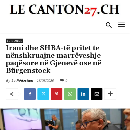
LE MONDE
Irani dhe SHBA-të pritet te
nënshkruajne marrëveshje
paqësore në Gjenevë ose në
Bürgenstock
16/06/2026
0
By
La Rédaction