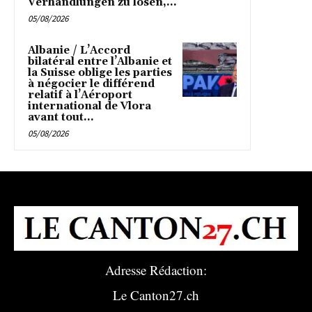
Verhandlungen zu lösen,...
05/08/2026
Albanie / L’Accord
bilatéral entre l’Albanie et
la Suisse oblige les parties
à négocier le différend
relatif à l’Aéroport
international de Vlora
avant tout...
05/08/2026
Adresse Rédaction:
Le Canton27.ch