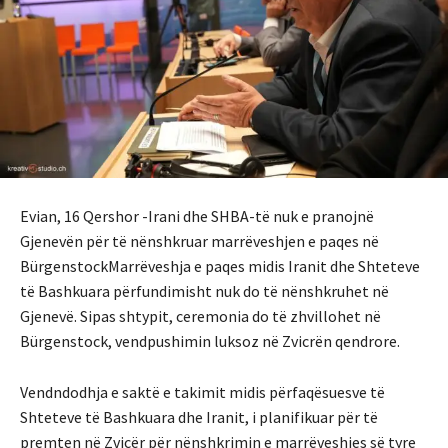
Evian, 16 Qershor -Irani dhe SHBA-të nuk e pranojnë
Gjenevën për të nënshkruar marrëveshjen e paqes në
BürgenstockMarrëveshja e paqes midis Iranit dhe Shteteve
të Bashkuara përfundimisht nuk do të nënshkruhet në
Gjenevë. Sipas shtypit, ceremonia do të zhvillohet në
Bürgenstock, vendpushimin luksoz në Zvicrën qendrore.
Vendndodhja e saktë e takimit midis përfaqësuesve të
Shteteve të Bashkuara dhe Iranit, i planifikuar për të
premten në Zvicër për nënshkrimin e marrëveshjes së tyre