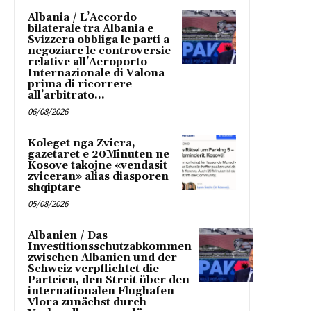
Albania / L’Accordo
bilaterale tra Albania e
Svizzera obbliga le parti a
negoziare le controversie
relative all’Aeroporto
Internazionale di Valona
prima di ricorrere
all’arbitrato...
06/08/2026
Koleget nga Zvicra,
gazetaret e 20Minuten ne
Kosove takojne «vendasit
zviceran» alias diasporen
shqiptare
05/08/2026
Albanien / Das
Investitionsschutzabkommen
zwischen Albanien und der
Schweiz verpflichtet die
Parteien, den Streit über den
internationalen Flughafen
Vlora zunächst durch