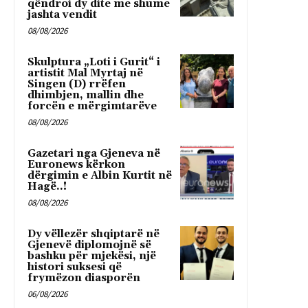
qëndroi dy dite me shume
jashta vendit
08/08/2026
Skulptura „Loti i Gurit“ i
artistit Mal Myrtaj në
Singen (D) rrëfen
dhimbjen, mallin dhe
forcën e mërgimtarëve
08/08/2026
Gazetari nga Gjeneva në
Euronews kërkon
dërgimin e Albin Kurtit në
Hagë..!
08/08/2026
Dy vëllezër shqiptarë në
Gjenevë diplomojnë së
bashku për mjekësi, një
histori suksesi që
frymëzon diasporën
06/08/2026