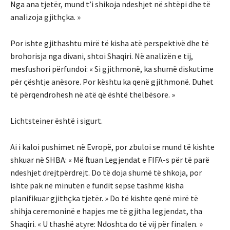
Nga ana tjetër, mund t’i shikoja ndeshjet në shtëpi dhe të
analizoja gjithçka. »
Por ishte gjithashtu mirë të kisha atë perspektivë dhe të
brohorisja nga divani, shtoi Shaqiri. Në analizën e tij,
mesfushori përfundoi: « Si gjithmonë, ka shumë diskutime
për çështje anësore. Por kështu ka qenë gjithmonë. Duhet
të përqendrohesh në atë që është thelbësore. »
Lichtsteiner është i sigurt.
Ai i kaloi pushimet në Evropë, por zbuloi se mund të kishte
shkuar në SHBA: « Më ftuan Legjendat e FIFA-s për të parë
ndeshjet drejtpërdrejt. Do të doja shumë të shkoja, por
ishte pak në minutën e fundit sepse tashmë kisha
planifikuar gjithçka tjetër. » Do të kishte qenë mirë të
shihja ceremoninë e hapjes me të gjitha legjendat, tha
Shaqiri. « U thashë atyre: Ndoshta do të vij për finalen. »