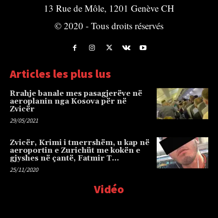
13 Rue de Môle, 1201 Genève CH
© 2020 - Tous droits réservés
Articles les plus lus
Rrahje banale mes pasagjerëve në
aeroplanin nga Kosova për në
Zvicër
29/05/2021
Zvicër, Krimi i tmerrshëm, u kap në
aeroportin e Zurichüt me kokën e
gjyshes në çantë, Fatmir T…
25/11/2020
Vidéo