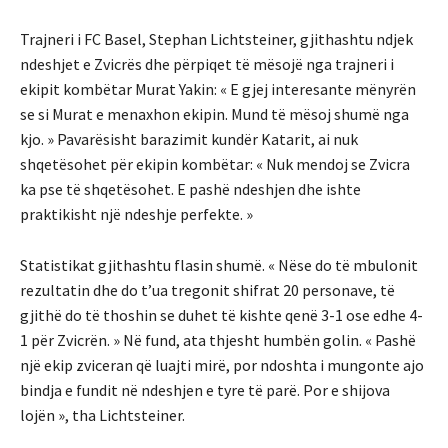
Trajneri i FC Basel, Stephan Lichtsteiner, gjithashtu ndjek
ndeshjet e Zvicrës dhe përpiqet të mësojë nga trajneri i
ekipit kombëtar Murat Yakin: « E gjej interesante mënyrën
se si Murat e menaxhon ekipin. Mund të mësoj shumë nga
kjo. » Pavarësisht barazimit kundër Katarit, ai nuk
shqetësohet për ekipin kombëtar: « Nuk mendoj se Zvicra
ka pse të shqetësohet. E pashë ndeshjen dhe ishte
praktikisht një ndeshje perfekte. »
Statistikat gjithashtu flasin shumë. « Nëse do të mbulonit
rezultatin dhe do t’ua tregonit shifrat 20 personave, të
gjithë do të thoshin se duhet të kishte qenë 3-1 ose edhe 4-
1 për Zvicrën. » Në fund, ata thjesht humbën golin. « Pashë
një ekip zviceran që luajti mirë, por ndoshta i mungonte ajo
bindja e fundit në ndeshjen e tyre të parë. Por e shijova
lojën », tha Lichtsteiner.