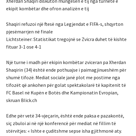
Xherdan Shaqiri diskuton mungesën e tij nga turnetë e
ekipit kombëtar dhe ofron analizën e tij
Shaqiri refuzoi një ftesë nga Legjendat e FIFA-s, shqyrton
pjesëmarrjen në finale
Lichtsteiner: Statistikat tregojnë se Zvicra duhet të kishte
fituar 3-1 ose 4-1
Një turne i madh për ekipin kombëtar zviceran pa Xherdan
Shaqirin (34) është ende pothuajse i paimagjinueshëm për
shumë tifozë. Mediat sociale janë plot me postime nga
tifozët që ankohen për golat spektakolarë të kapitenit të
FC Basel në Kupën e Botës dhe Kampionatin Evropian,
skruan Blick.ch
Edhe për vetë 34-vjeçarin, është ende paksa e pazakontë,
siç zbuloi ai në një konferencë për mediat në fillim të
stërvitjes: « Ishte e çuditshme sepse isha gjithmonë aty.