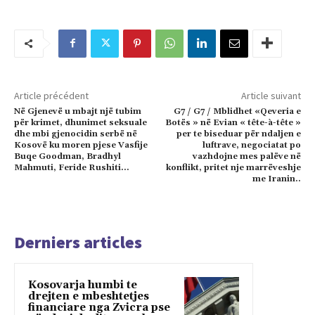
Article précédent
Article suivant
Në Gjenevë u mbajt një tubim
G7 / G7 / Mblidhet «Qeveria e
për krimet, dhunimet seksuale
Botës » në Evian « tête-à-tête »
dhe mbi gjenocidin serbë në
per te biseduar për ndaljen e
Kosovë ku moren pjese Vasfije
luftrave, negociatat po
Buqe Goodman, Bradhyl
vazhdojne mes palëve në
Mahmuti, Feride Rushiti…
konflikt, pritet nje marrëveshje
me Iranin..
Derniers articles
Kosovarja humbi te
drejten e mbeshtetjes
financiare nga Zvicra pse