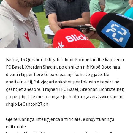
Bernë, 16 Qershor -Ish-ylli i ekipit kombëtar dhe kapiteni i
FC Basel, Xherdan Shaqiri, po e shikon një Kupë Bote nga
divani i tij për herë të parë pas një kohe të gjatë. Në
analizën e tij, 34-vjeçari ankohet për fokusin e tepërt në
çështjet anësore. Trajneri i FC Basel, Stephan Lichtsteiner,
po përpiqet të mësojë nga kjo, njofton gazeta zvicerane ne
shqip LeCanton27.ch
Gjeneruar nga inteligjenca artificiale, e shqyrtuar nga
editoriale