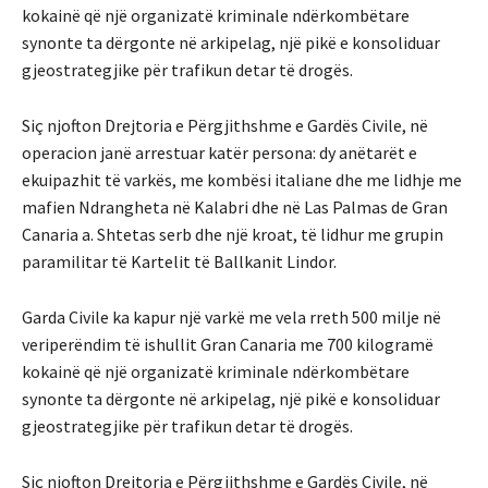
kokainë që një organizatë kriminale ndërkombëtare
synonte ta dërgonte në arkipelag, një pikë e konsoliduar
gjeostrategjike për trafikun detar të drogës.
Siç njofton Drejtoria e Përgjithshme e Gardës Civile, në
operacion janë arrestuar katër persona: dy anëtarët e
ekuipazhit të varkës, me kombësi italiane dhe me lidhje me
mafien Ndrangheta në Kalabri dhe në Las Palmas de Gran
Canaria a. Shtetas serb dhe një kroat, të lidhur me grupin
paramilitar të Kartelit të Ballkanit Lindor.
Garda Civile ka kapur një varkë me vela rreth 500 milje në
veriperëndim të ishullit Gran Canaria me 700 kilogramë
kokainë që një organizatë kriminale ndërkombëtare
synonte ta dërgonte në arkipelag, një pikë e konsoliduar
gjeostrategjike për trafikun detar të drogës.
Siç njofton Drejtoria e Përgjithshme e Gardës Civile, në