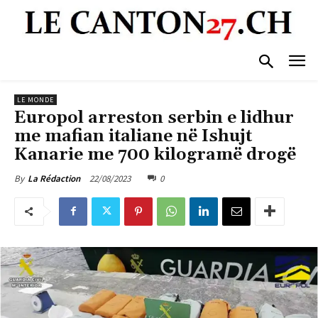
LE MONDE
Europol arreston serbin e lidhur
me mafian italiane në Ishujt
Kanarie me 700 kilogramë drogë
22/08/2023
0
By
La Rédaction