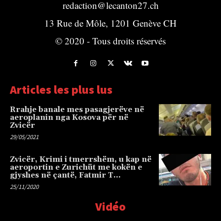
redaction@lecanton27.ch
13 Rue de Môle, 1201 Genève CH
© 2020 - Tous droits réservés
Articles les plus lus
Rrahje banale mes pasagjerëve në
aeroplanin nga Kosova për në
Zvicër
29/05/2021
Zvicër, Krimi i tmerrshëm, u kap në
aeroportin e Zurichüt me kokën e
gjyshes në çantë, Fatmir T…
25/11/2020
Vidéo