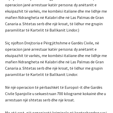
operacion janë arrestuar katër persona: dy anëtarët e
ekuipazhit të varkës, me kombësi italiane dhe me lidhje me
mafien Ndrangheta në Kalabri dhe në Las Palmas de Gran
Canaria a. Shtetas serb dhe një kroat, të lidhur me grupin
paramilitar të Kartelit të Ballkanit Lindor.)
Siç njofton Drejtoria e Përgjithshme e Gardës Civile, në
operacion janë arrestuar katër persona: dy anëtarët e
ekuipazhit të varkës, me kombësi italiane dhe me lidhje me
mafien Ndrangheta në Kalabri dhe në Las Palmas de Gran
Canaria a. Shtetas serb dhe një kroat, të lidhur me grupin
paramilitar të Kartelit të Ballkanit Lindor.
Në një operacion të përbashkët të Europol-it dhe Gardës
Civile Spanjolle u sekuestruan 700 kilogramë kokainë dhe u
arrestuan një shtetas serb dhe nje kroat.
Me atë rast, një organizatë kriminale që kontrabandon sasi