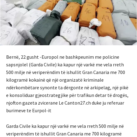
Bernë, 22 gusht -Europol ne bashkpeunim me policine
sapsnjolel (Garda Civile) ka kapur një varkë me vela rreth
500 milje në veriperëndim të ishullit Gran Canaria me 700
kilogramë kokainë që një organizatë kriminale
ndërkombëtare synonte ta dërgonte në arkipelag, një pikë
e konsoliduar gjeostrategjike për trafikun detar të drogës,
njofton gazeta zvicerane Le Canton27.ch duke ju referuar
burimeve te Eurpol-it
Garda Civile ka kapur një varkë me vela rreth 500 milje në
veriperëndim të ishullit Gran Canaria me 700 kilogramë