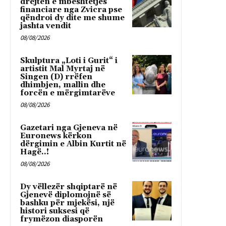
drejten e mbeshtetjes
financiare nga Zvicra pse
qëndroi dy dite me shume
jashta vendit
08/08/2026
Skulptura „Loti i Gurit“ i
artistit Mal Myrtaj në
Singen (D) rrëfen
dhimbjen, mallin dhe
forcën e mërgimtarëve
08/08/2026
Gazetari nga Gjeneva në
Euronews kërkon
dërgimin e Albin Kurtit në
Hagë..!
08/08/2026
Dy vëllezër shqiptarë në
Gjenevë diplomojnë së
bashku për mjekësi, një
histori suksesi që
frymëzon diasporën