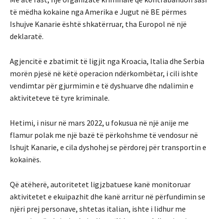
të mëdha kokaine nga Amerika e Jugut në BE përmes
Ishujve Kanarie është shkatërruar, tha Europol në një
deklaratë.
Agjencitë e zbatimit të ligjit nga Kroacia, Italia dhe Serbia
morën pjesë në këtë operacion ndërkombëtar, i cili ishte
vendimtar për gjurmimin e të dyshuarve dhe ndalimin e
aktiviteteve të tyre kriminale.
Hetimi, i nisur në mars 2022, u fokusua në një anije me
flamur polak me një bazë të përkohshme të vendosur në
Ishujt Kanarie, e cila dyshohej se përdorej për transportin e
kokainës.
Që atëherë, autoritetet ligjzbatuese kanë monitoruar
aktivitetet e ekuipazhit dhe kanë arritur në përfundimin se
njëri prej personave, shtetas italian, ishte i lidhur me