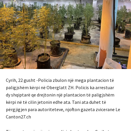
Cyrih, 22 gusht -Policia zbulon një mega plantacion të
paligjshëm kërpi në Oberglatt ZH. Policis ka arrestuar
dy shqiptarë qe drejtonin një plantacion të paligjshëm
kërpi në të cilin jetonin edhe ata. Tani ata duhet të
përgjigjen para autoriteteve, njofton gazeta zvicerane Le
Canton27.ch