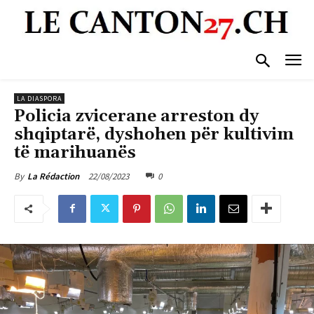
LA DIASPORA
Policia zvicerane arreston dy
shqiptarë, dyshohen për kultivim
të marihuanës
22/08/2023
0
By
La Rédaction