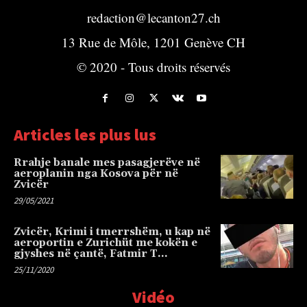
redaction@lecanton27.ch
13 Rue de Môle, 1201 Genève CH
© 2020 - Tous droits réservés
Articles les plus lus
Rrahje banale mes pasagjerëve në
aeroplanin nga Kosova për në
Zvicër
29/05/2021
Zvicër, Krimi i tmerrshëm, u kap në
aeroportin e Zurichüt me kokën e
gjyshes në çantë, Fatmir T…
25/11/2020
Vidéo