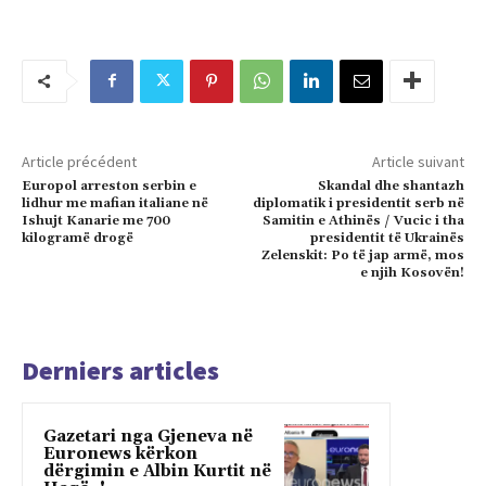
Article précédent
Article suivant
Europol arreston serbin e
Skandal dhe shantazh
lidhur me mafian italiane në
diplomatik i presidentit serb në
Ishujt Kanarie me 700
Samitin e Athinës / Vucic i tha
kilogramë drogë
presidentit të Ukrainës
Zelenskit: Po të jap armë, mos
e njih Kosovën!
Derniers articles
Gazetari nga Gjeneva në
Euronews kërkon
dërgimin e Albin Kurtit në