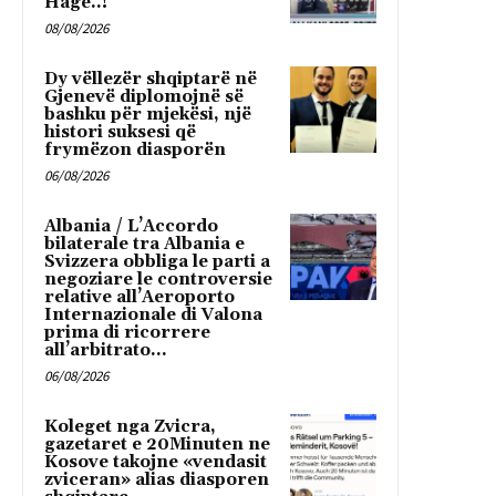
Hagë..!
08/08/2026
Dy vëllezër shqiptarë në
Gjenevë diplomojnë së
bashku për mjekësi, një
histori suksesi që
frymëzon diasporën
06/08/2026
Albania / L’Accordo
bilaterale tra Albania e
Svizzera obbliga le parti a
negoziare le controversie
relative all’Aeroporto
Internazionale di Valona
prima di ricorrere
all’arbitrato...
06/08/2026
Koleget nga Zvicra,
gazetaret e 20Minuten ne
Kosove takojne «vendasit
zviceran» alias diasporen