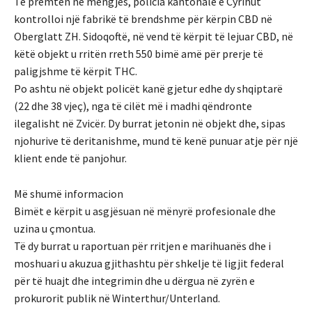
Të premten në mëngjes, policia kantonale e Cyrihut
kontrolloi një fabrikë të brendshme për kërpin CBD në
Oberglatt ZH. Sidoqoftë, në vend të kërpit të lejuar CBD, në
këtë objekt u rritën rreth 550 bimë amë për prerje të
paligjshme të kërpit THC.
Po ashtu në objekt policët kanë gjetur edhe dy shqiptarë
(22 dhe 38 vjeç), nga të cilët më i madhi qëndronte
ilegalisht në Zvicër. Dy burrat jetonin në objekt dhe, sipas
njohurive të deritanishme, mund të kenë punuar atje për një
klient ende të panjohur.
Më shumë informacion
Bimët e kërpit u asgjësuan në mënyrë profesionale dhe
uzina u çmontua.
Të dy burrat u raportuan për rritjen e marihuanës dhe i
moshuari u akuzua gjithashtu për shkelje të ligjit federal
për të huajt dhe integrimin dhe u dërgua në zyrën e
prokurorit publik në Winterthur/Unterland.