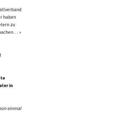
ballverband
ir haben
lern zu
r machen… »
d
ete
ler in
hon einmal