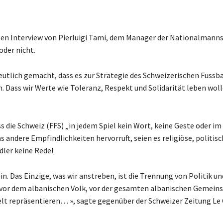
ten Interview von Pierluigi Tami, dem Manager der Nationalmanns
oder nicht.
deutlich gemacht, dass es zur Strategie des Schweizerischen Fussb
n. Dass wir Werte wie Toleranz, Respekt und Solidarität leben woll
s die Schweiz (FFS) „in jedem Spiel kein Wort, keine Geste oder im
 andere Empfindlichkeiten hervorruft, seien es religiöse, politis
Adler keine Rede!
. Das Einzige, was wir anstreben, ist die Trennung von Politik un
 vor dem albanischen Volk, vor der gesamten albanischen Gemeinsc
elt repräsentieren… », sagte gegenüber der Schweizer Zeitung Le