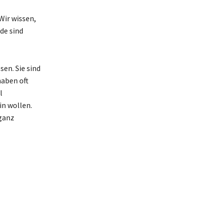
Wir wissen,
de sind
sen. Sie sind
haben oft
l
in wollen.
 ganz