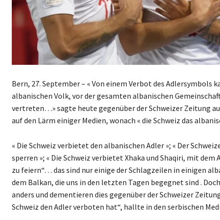
Bern, 27. September – « Von einem Verbot des Adlersymbols ka
albanischen Volk, vor der gesamten albanischen Gemeinschaft 
vertreten…» sagte heute gegenüber der Schweizer Zeitung auf
auf den Lärm einiger Medien, wonach « die Schweiz das albani
« Die Schweiz verbietet den albanischen Adler »; « Der Schwei
sperren »; « Die Schweiz verbietet Xhaka und Shaqiri, mit dem 
zu feiern“… das sind nur einige der Schlagzeilen in einigen a
dem Balkan, die uns in den letzten Tagen begegnet sind . Doc
anders und dementieren dies gegenüber der Schweizer Zeitung
Schweiz den Adler verboten hat“, hallte in den serbischen Medi