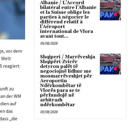
Albanie / L’Accord
bilatéral entre l’Albanie
et la Suisse oblige les
parties à négocier le
différend relatif à
l’Aéroport
international de Vlora
avant tout...
05/08/2026
ge, vor dem
Shqiperi / Marrëveshja
n Welt
Shqipëri-Zvicër
S reagiert
detyron palët të
negociojnë lidhur me
mosmarrëveshjet për
Aeroportin
Ndërkombëtar të
unft zu
Vlorës para se te
përfundojë në
r an der WM
arbitrazh
edien auf
ndërkombëtar
hen das
05/08/2026
dass „die