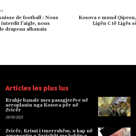
nt
suisse de football : Nous
Kosova e mund Qipron,
interdit l’aigle, nous
Ligën C të Ligës 
le drapeau albanais
Articles les plus lus
Rrahje banale mes pasagjerëve në
aeroplanin nga Kosova për në
Zvicër
29/05/2021
Zvicër, Krimi i tmerrshëm, u kap në
aeroportin e Zurichüt me kokën e