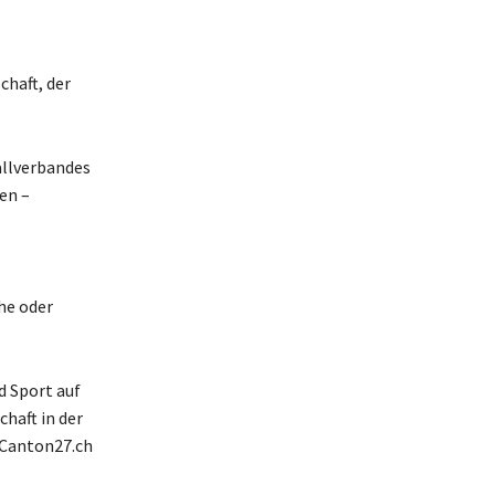
chaft, der
allverbandes
en –
che oder
d Sport auf
haft in der
 Canton27.ch