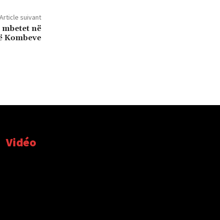
Article suivant
 mbetet në
së Kombeve
Vidéo