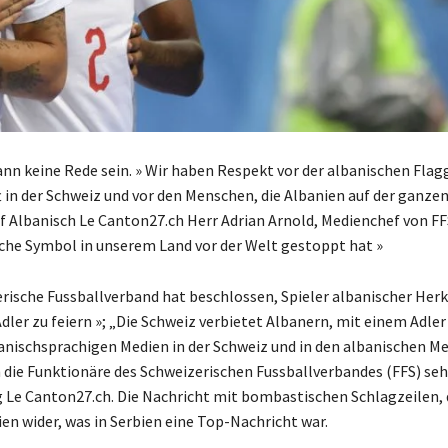
nn keine Rede sein. » Wir haben Respekt vor der albanischen Flag
in der Schweiz und vor den Menschen, die Albanien auf der ganze
 Albanisch Le Canton27.ch Herr Adrian Arnold, Medienchef von FF
sche Symbol in unserem Land vor der Welt gestoppt hat »
zerische Fussballverband hat beschlossen, Spieler albanischer Herk
Adler zu feiern »; „Die Schweiz verbietet Albanern, mit einem Adle
lbanischsprachigen Medien in der Schweiz und in den albanischen M
h die Funktionäre des Schweizerischen Fussballverbandes (FFS) se
 Le Canton27.ch. Die Nachricht mit bombastischen Schlagzeilen, 
en wider, was in Serbien eine Top-Nachricht war.