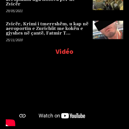
Zvicër
29/05/2021
Zvicër, Krimi i tmerrshëm, u kap në
aeroportin e Zurichüt me kokën e
gjyshes në çantë, Fatmir T…
25/11/2020
Vidéo