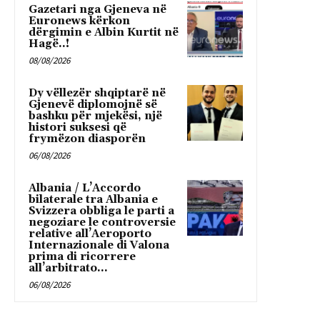
Gazetari nga Gjeneva në
Euronews kërkon
dërgimin e Albin Kurtit në
Hagë..!
08/08/2026
Dy vëllezër shqiptarë në
Gjenevë diplomojnë së
bashku për mjekësi, një
histori suksesi që
frymëzon diasporën
06/08/2026
Albania / L’Accordo
bilaterale tra Albania e
Svizzera obbliga le parti a
negoziare le controversie
relative all’Aeroporto
Internazionale di Valona
prima di ricorrere
all’arbitrato...
06/08/2026