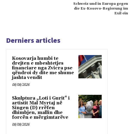
Schweiz und in Europa gegen
die Ex-Kosovo-Regierung im
Exil ein
Derniers articles
Kosovarja humbi te
drejten e mbeshtetjes
financiare nga Zvicra pse
qëndroi dy dite me shume
jashta vendit
08/08/2026
Skulptura „Loti i Gurit“ i
artistit Mal Myrtaj në
Singen (D) rrëfen
dhimbjen, mallin dhe
forcën e mërgimtarëve
08/08/2026