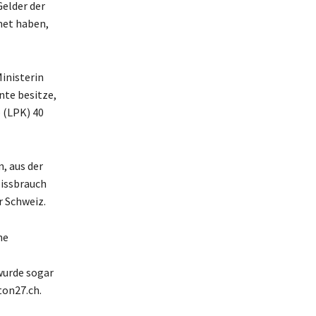
elder der
met haben,
Ministerin
nte besitze,
 (LPK) 40
, aus der
Missbrauch
r Schweiz.
ne
wurde sogar
ton27.ch.