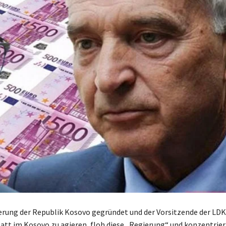
ierung der Republik Kosovo gegründet und der Vorsitzende der LDK
att im Kosovo zu agieren, floh diese „Regierung“ und konzentriert