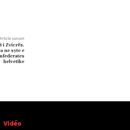
Article suivant
i i Zvicrës.
a ne syte e
onfederates
helvetike
Vidéo