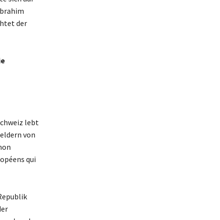
Ibrahim
chtet der
ie
Schweiz lebt
Geldern von
 non
ropéens qui
Republik
der