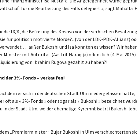
i und Finanzminister Isa Mustafa. Die Angelegenheit wurde geprüf
altschaft für die Bearbeitung des Falls delegiert », sagt Mahalla. 
für die UÇK, die Befreiung des Kosovo von der serbischen Besatzun
ie für politisch motivierte Morde?.. (von der LDK-PDK-Allianz) od
i verwendet … außer Bukoshi und Isa könnten es wissen? Wir haben
 Minister mit Autorität (Aastrit Haraqija) öffentlich (4. Mai 2015
e Liquidierung von Ibrahim Rugova gezahlt zu haben?!
und der 3%-Fonds – verkaufen!
nachdem er sich in der deutschen Stadt Ulm niedergelassen hatte, 
r oft als « 3%-Fonds » oder sogar als « Bukoshi » bezeichnet wurde
au in der Stadt Ulm, wo der ehemalige Kyremnbisatrti Bukoshi leb
 dem „Premierminister“ Bujar Bukoshi in Ulm verschlechterten sic