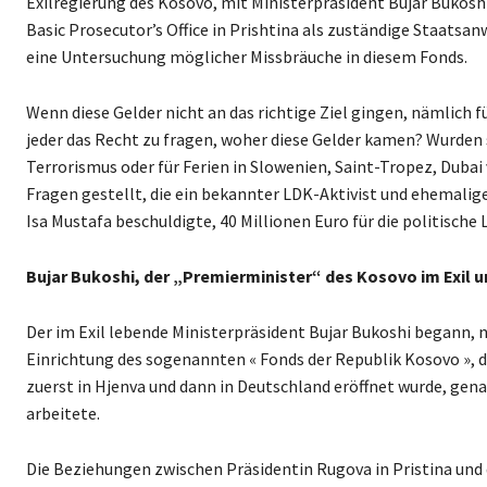
Exilregierung des Kosovo, mit Ministerpräsident Bujar Bukosh
Basic Prosecutor’s Office in Prishtina als zuständige Staatsanw
eine Untersuchung möglicher Missbräuche in diesem Fonds.
Wenn diese Gelder nicht an das richtige Ziel gingen, nämlich 
jeder das Recht zu fragen, woher diese Gelder kamen? Wurden s
Terrorismus oder für Ferien in Slowenien, Saint-Tropez, Duba
Fragen gestellt, die ein bekannter LDK-Aktivist und ehemaliger
Isa Mustafa beschuldigte, 40 Millionen Euro für die politisch
Bujar Bukoshi, der „Premierminister“ des Kosovo im Exil 
Der im Exil lebende Ministerpräsident Bujar Bukoshi begann, 
Einrichtung des sogenannten « Fonds der Republik Kosovo », de
zuerst in Hjenva und dann in Deutschland eröffnet wurde, gen
arbeitete.
Die Beziehungen zwischen Präsidentin Rugova in Pristina und