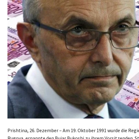
Prishtina, 26. Dezember – Am 19. Oktober 1991 wurde die Reg
Rugova, ernannte den Bujar Bukoshi zu ihrem Vorsitzenden. St