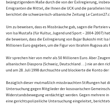
beängstigendem Maße durch die von der Exilregierung, insbes
Emigranten die Mittel, die Ihnen die UCK und die parallelen
berichtet die schweizerisch-albanische Zeitung Le Canton27.c
Um zu beweisen, dass es Missbräuche gab, sagen die Parteien vo
von Isa Mustafa (für Kultur, Jugend und Sport – 2004-2007) ha
die beweisen, dass die Exilregierung von Bujar Bukoshi mit I
Millionen Euro gegeben, um die Figur von Ibrahim Rugova als 
Wir sprechen hier von mehr als 50 Millionen Euro. Aber Zeuge
albanischen Diaspora (Schweiz, Deutschland …) nie an den ric
und am 28. Juli 1998 durchsuchte und blockierte die Konto der
Bezüglich dieser mutmaßlich missbrauchten Stiftungen hat d
Untersuchung gegen Mitglieder der kosovarischen Gemeinschaf
Widerstandsbewegung verdächtigt werden. Gegen mehrere in 
eine gerichtspolizeiliche Untersuchung eingeleitet, berichtet