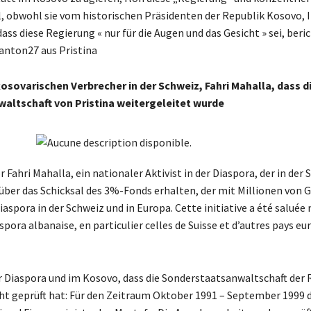
l, obwohl sie vom historischen Präsidenten der Republik Kosovo, 
ass diese Regierung « nur für die Augen und das Gesicht » sei, beri
anton27 aus Pristina
sovarischen Verbrecher in der Schweiz, Fahri Mahalla, dass d
waltschaft von Pristina weitergeleitet wurde
 Fahri Mahalla, ein nationaler Aktivist in der Diaspora, der in der 
über das Schicksal des 3%-Fonds erhalten, der mit Millionen von 
pora in der Schweiz und in Europa. Cette initiative a été saluée
spora albanaise, en particulier celles de Suisse et d’autres pays eu
er Diaspora und im Kosovo, dass die Sonderstaatsanwaltschaft der 
icht geprüft hat: Für den Zeitraum Oktober 1991 – September 1999 