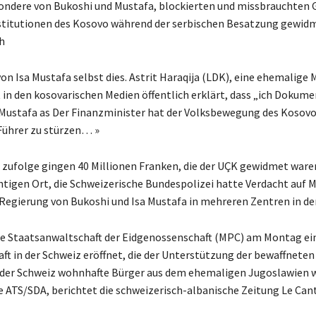
ondere von Bukoshi und Mustafa, blockierten und missbrauchten G
 Institutionen des Kosovo während der serbischen Besatzung gewid
h
n Isa Mustafa selbst dies. Astrit Haraqija (LDK), eine ehemalige 
t in den kosovarischen Medien öffentlich erklärt, dass „ich Dokume
sa Mustafa as Der Finanzminister hat der Volksbewegung des Kosovo
Führer zu stürzen… »
n zufolge gingen 40 Millionen Franken, die der UÇK gewidmet waren
htigen Ort, die Schweizerische Bundespolizei hatte Verdacht auf 
 Regierung von Bukoshi und Isa Mustafa in mehreren Zentren in de
ie Staatsanwaltschaft der Eidgenossenschaft (MPC) am Montag ei
t in der Schweiz eröffnet, die der Unterstützung der bewaffneten
der Schweiz wohnhafte Bürger aus dem ehemaligen Jugoslawien 
e ATS/SDA, berichtet die schweizerisch-albanische Zeitung Le Can