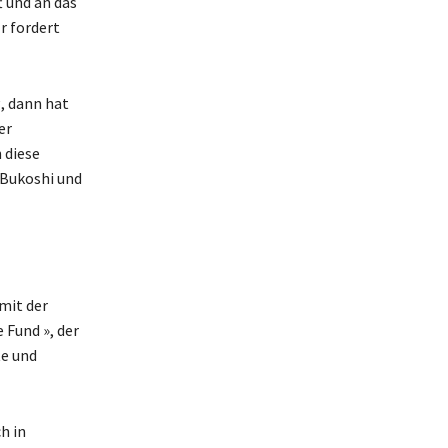
t und an das
Er fordert
g, dann hat
er
 diese
) Bukoshi und
mit der
 Fund », der
te und
h in