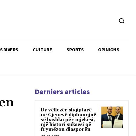
TS DIVERS
CULTURE
SPORTS
OPINIONS
Derniers articles
gen
Dy vëllezër shqiptarë
në Gjenevë diplomojnë
së bashku për mjekësi,
një histori suksesi që
frymëzon diasporën