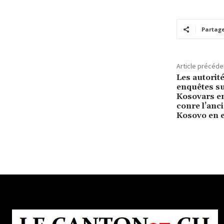
Partag
Article précéde
Les autorit
enquêtes su
Kosovars en
conre l’an
Kosovo en e