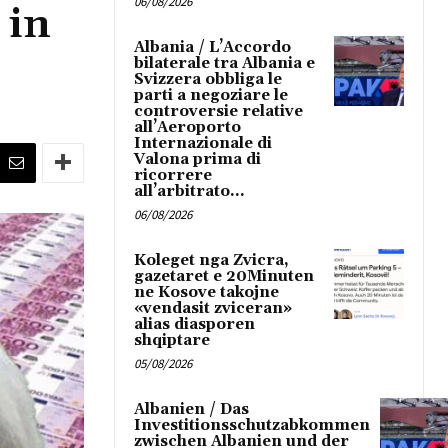
06/08/2026
 in
Albania / L’Accordo
bilaterale tra Albania e
Svizzera obbliga le
parti a negoziare le
controversie relative
all’Aeroporto
Internazionale di
Valona prima di
ricorrere
all’arbitrato...
06/08/2026
Koleget nga Zvicra,
gazetaret e 20Minuten
ne Kosove takojne
«vendasit zviceran»
alias diasporen
shqiptare
05/08/2026
Albanien / Das
Investitionsschutzabkommen
zwischen Albanien und der