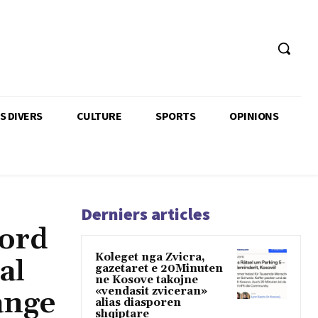
TS DIVERS
CULTURE
SPORTS
OPINIONS
Derniers articles
cord
Koleget nga Zvicra,
al
gazetaret e 20Minuten
ne Kosove takojne
«vendasit zviceran»
ange
alias diasporen
shqiptare