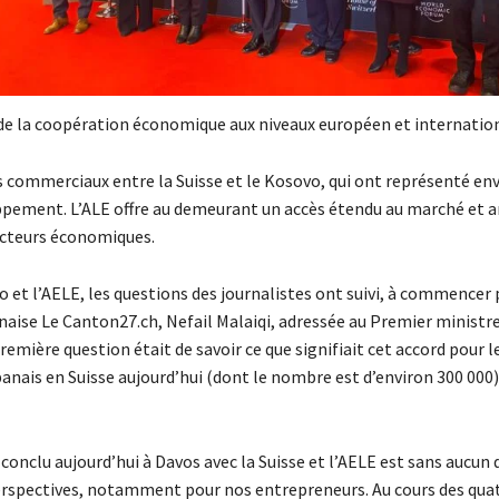
 de la coopération économique aux niveaux européen et internation
s commerciaux entre la Suisse et le Kosovo, qui ont représenté en
oppement. L’ALE offre au demeurant un accès étendu au marché et a
 acteurs économiques.
o et l’AELE, les questions des journalistes ont suivi, à commencer 
anaise Le Canton27.ch, Nefail Malaiqi, adressée au Premier ministr
remière question était de savoir ce que signifiait cet accord pour 
banais en Suisse aujourd’hui (dont le nombre est d’environ 300 000)
 conclu aujourd’hui à Davos avec la Suisse et l’AELE est sans aucun
perspectives, notamment pour nos entrepreneurs. Au cours des qua