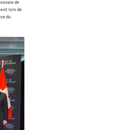
osovare de
sent lors de
sse du