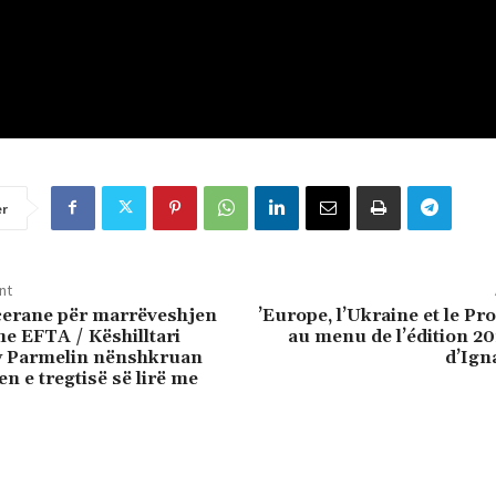
er
nt
cerane për marrëveshjen
’Europe, l’Ukraine et le Pr
e EFTA / Këshilltari
au menu de l’édition 2
y Parmelin nënshkruan
d’Ign
n e tregtisë së lirë me