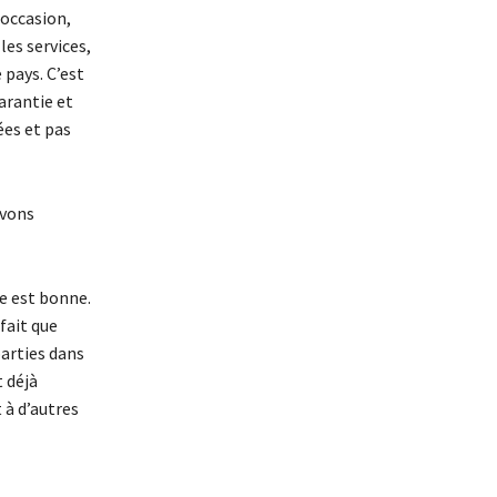
 occasion,
les services,
 pays. C’est
arantie et
ées et pas
avons
se est bonne.
fait que
parties dans
t déjà
 à d’autres