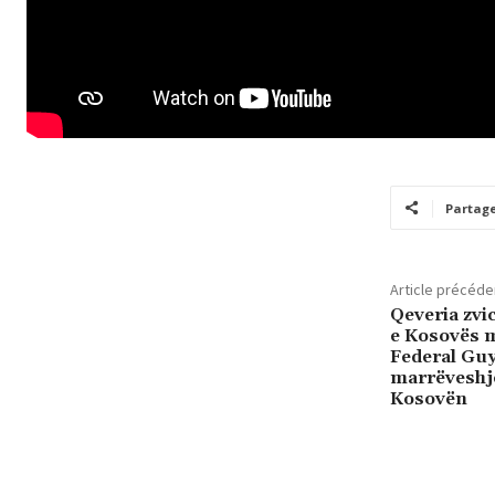
Partag
Article précéde
Qeveria zvi
e Kosovës m
Federal Gu
marrëveshje
Kosovën