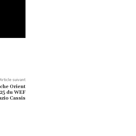
Article suivant
oche Orient
025 du WEF
azio Cassis