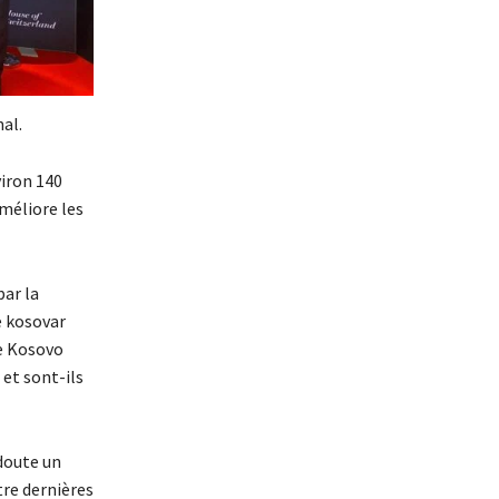
al.
viron 140
méliore les
par la
e kosovar
le Kosovo
 et sont-ils
 doute un
tre dernières