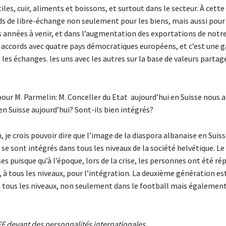
es, cuir, aliments et boissons, et surtout dans le secteur. À cette
s de libre-échange non seulement pour les biens, mais aussi pour 
s années à venir, et dans l’augmentation des exportations de notre
s accords avec quatre pays démocratiques européens, et c’est une g
s échanges. les uns avec les autres sur la base de valeurs partag
our M. Parmelin: M. Conceller du Etat aujourd’hui en Suisse nous 
en Suisse aujourd’hui? Sont-ils bien intégrés?
 je crois pouvoir dire que l’image de la diaspora albanaise en Suis
se sont intégrés dans tous les niveaux de la société helvétique. Le 
es puisque qu’à l’époque, lors de la crise, les personnes ont été ré
, à tous les niveaux, pour l’intégration. La deuxième génération es
tous les niveaux, non seulement dans le football mais également
EF devant des personnalités internationales