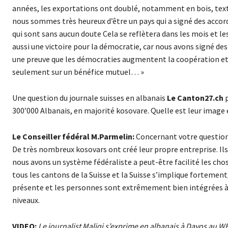
années, les exportations ont doublé, notamment en bois, textil
nous sommes très heureux d’être un pays qui a signé des accord
qui sont sans aucun doute Cela se reflètera dans les mois et le
aussi une victoire pour la démocratie, car nous avons signé de
une preuve que les démocraties augmentent la coopération et le
seulement sur un bénéfice mutuel… »
Une question du journale suisses en albanais
Le Canton27.ch
p
300’000 Albanais, en majorité kosovare. Quelle est leur image 
Le Conseiller fédéral M.Parmelin:
Concernant votre question,
De très nombreux kosovars ont créé leur propre entreprise. Ils 
nous avons un système fédéraliste a peut-être facilité les chos
tous les cantons de la Suisse et la Suisse s’implique fortement
présente et les personnes sont extrêmement bien intégrées à 
niveaux.
VIDEO:
Le journalist Maliqi s’exprime en albanais à Davos au W