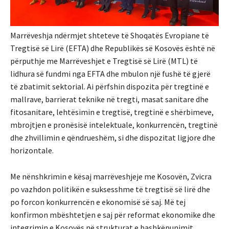
Marrëveshja ndërmjet shteteve të Shoqatës Evropiane të
Tregtisë së Lirë (EFTA) dhe Republikës së Kosovës është në
përputhje me Marrëveshjet e Tregtisë së Lirë (MTL) të
lidhura së fundmi nga EFTA dhe mbulon një fushë të gjerë
të zbatimit sektorial. Ai përfshin dispozita për tregtinë e
mallrave, barrierat teknike në tregti, masat sanitare dhe
fitosanitare, lehtësimin e tregtisë, tregtinë e shërbimeve,
mbrojtjen e pronësisë intelektuale, konkurrencën, tregtinë
dhe zhvillimin e qëndrueshëm, si dhe dispozitat ligjore dhe
horizontale.
Me nënshkrimin e kësaj marrëveshjeje me Kosovën, Zvicra
po vazhdon politikën e suksesshme të tregtisë së lirë dhe
po forcon konkurrencën e ekonomisë së saj. Më tej
konfirmon mbështetjen e saj për reformat ekonomike dhe
integrimin e Kosovës në strukturat e bashkëpunimit