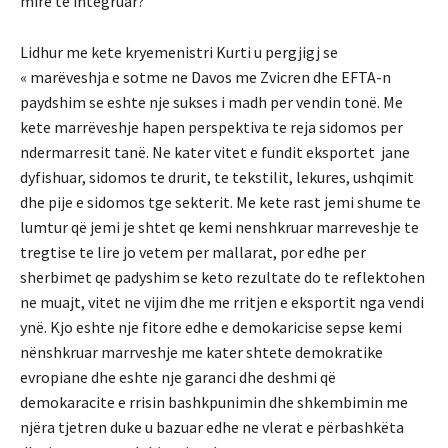
mirë të integruar?
Lidhur me kete kryemenistri Kurti u pergjigj se
« marëveshja e sotme ne Davos me Zvicren dhe EFTA-n
paydshim se eshte nje sukses i madh per vendin tonë. Me
kete marrëveshje hapen perspektiva te reja sidomos per
ndermarresit tanë. Ne kater vitet e fundit eksportet jane
dyfishuar, sidomos te drurit, te tekstilit, lekures, ushqimit
dhe pije e sidomos tge sekterit. Me kete rast jemi shume te
lumtur që jemi je shtet qe kemi nenshkruar marreveshje te
tregtise te lire jo vetem per mallarat, por edhe per
sherbimet qe padyshim se keto rezultate do te reflektohen
ne muajt, vitet ne vijim dhe me rritjen e eksportit nga vendi
ynë. Kjo eshte nje fitore edhe e demokaricise sepse kemi
nënshkruar marrveshje me kater shtete demokratike
evropiane dhe eshte nje garanci dhe deshmi që
demokaracite e rrisin bashkpunimin dhe shkembimin me
njëra tjetren duke u bazuar edhe ne vlerat e përbashkëta