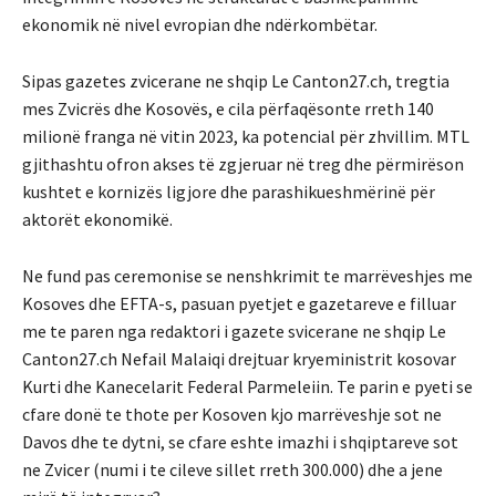
ekonomik në nivel evropian dhe ndërkombëtar.
Sipas gazetes zvicerane ne shqip Le Canton27.ch, tregtia
mes Zvicrës dhe Kosovës, e cila përfaqësonte rreth 140
milionë franga në vitin 2023, ka potencial për zhvillim. MTL
gjithashtu ofron akses të zgjeruar në treg dhe përmirëson
kushtet e kornizës ligjore dhe parashikueshmërinë për
aktorët ekonomikë.
Ne fund pas ceremonise se nenshkrimit te marrëveshjes me
Kosoves dhe EFTA-s, pasuan pyetjet e gazetareve e filluar
me te paren nga redaktori i gazete svicerane ne shqip Le
Canton27.ch Nefail Malaiqi drejtuar kryeministrit kosovar
Kurti dhe Kanecelarit Federal Parmeleiin. Te parin e pyeti se
cfare donë te thote per Kosoven kjo marrëveshje sot ne
Davos dhe te dytni, se cfare eshte imazhi i shqiptareve sot
ne Zvicer (numi i te cileve sillet rreth 300.000) dhe a jene