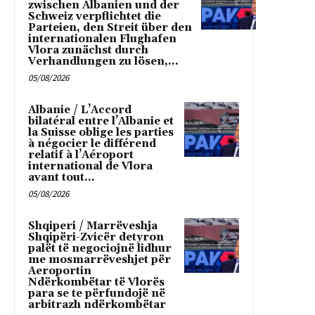
zwischen Albanien und der
Schweiz verpflichtet die
Parteien, den Streit über den
internationalen Flughafen
Vlora zunächst durch
Verhandlungen zu lösen,...
05/08/2026
Albanie / L’Accord
bilatéral entre l’Albanie et
la Suisse oblige les parties
à négocier le différend
relatif à l’Aéroport
international de Vlora
avant tout...
05/08/2026
Shqiperi / Marrëveshja
Shqipëri-Zvicër detyron
palët të negociojnë lidhur
me mosmarrëveshjet për
Aeroportin
Ndërkombëtar të Vlorës
para se te përfundojë në
arbitrazh ndërkombëtar