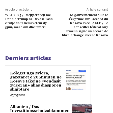
Article précédent
Article suivant
WEF 2025 / Drejtpërdrejt me
Le gouvernement suisse
Donald Trump në Davos: Tash
s’exprime sur l’accord du
e tutje do të kemi vetëm dy
Kosovo avec l’AELE / Le
gjini, mashkull dhe femër!
conseiller fédéral Guy
Parmelin signe un accord de
libre-échange avec le Kosovo
Derniers articles
Koleget nga Zvicra,
gazetaret e 20Minuten ne
Kosove takojne «vendasit
zviceran» alias diasporen
shqiptare
05/08/2026
Albanien / Das
Investitionsschutzabkommen