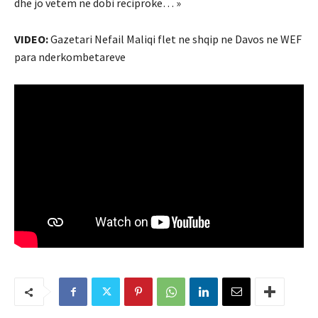
dhe jo vetem ne dobi reciproke… »
VIDEO:
Gazetari Nefail Maliqi flet ne shqip ne Davos ne WEF
para nderkombetareve