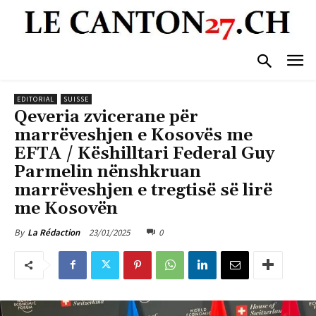
EDITORIAL
SUISSE
Qeveria zvicerane për
marrëveshjen e Kosovës me
EFTA / Këshilltari Federal Guy
Parmelin nënshkruan
marrëveshjen e tregtisë së lirë
me Kosovën
23/01/2025
0
By
La Rédaction