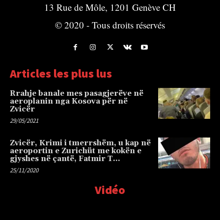
13 Rue de Môle, 1201 Genève CH
© 2020 - Tous droits réservés
Articles les plus lus
Rrahje banale mes pasagjerëve në
aeroplanin nga Kosova për në
Zvicër
29/05/2021
Zvicër, Krimi i tmerrshëm, u kap në
aeroportin e Zurichüt me kokën e
gjyshes në çantë, Fatmir T…
25/11/2020
Vidéo