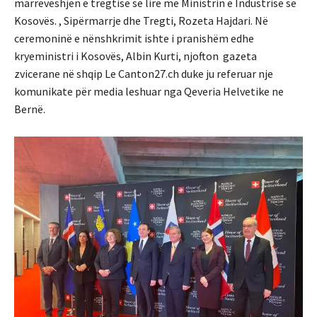
marrëveshjen e tregtisë së lirë me Ministrin e Industrisë së
Kosovës. , Sipërmarrje dhe Tregti, Rozeta Hajdari. Në
ceremoninë e nënshkrimit ishte i pranishëm edhe
kryeministri i Kosovës, Albin Kurti, njofton gazeta
zvicerane në shqip Le Canton27.ch duke ju referuar nje
komunikate për media leshuar nga Qeveria Helvetike ne
Bernë.