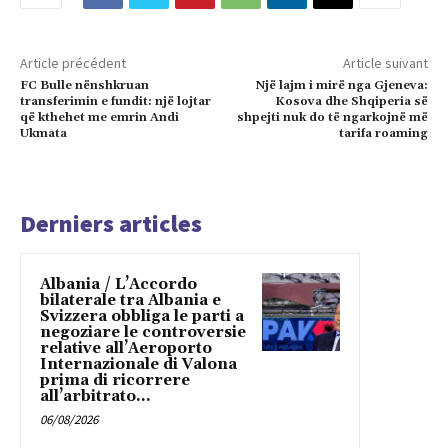
Article précédent
Article suivant
FC Bulle nënshkruan
Një lajm i mirë nga Gjeneva:
transferimin e fundit: një lojtar
Kosova dhe Shqiperia së
që kthehet me emrin Andi
shpejti nuk do të ngarkojnë më
Ukmata
tarifa roaming
Derniers articles
Albania / L’Accordo
bilaterale tra Albania e
Svizzera obbliga le parti a
negoziare le controversie
relative all’Aeroporto
Internazionale di Valona
prima di ricorrere
all’arbitrato...
06/08/2026