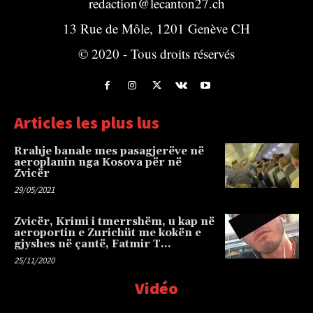
redaction@lecanton27.ch
13 Rue de Môle, 1201 Genève CH
© 2020 - Tous droits réservés
Articles les plus lus
Rrahje banale mes pasagjerëve në
aeroplanin nga Kosova për në
Zvicër
29/05/2021
Zvicër, Krimi i tmerrshëm, u kap në
aeroportin e Zurichüt me kokën e
gjyshes në çantë, Fatmir T…
25/11/2020
Vidéo