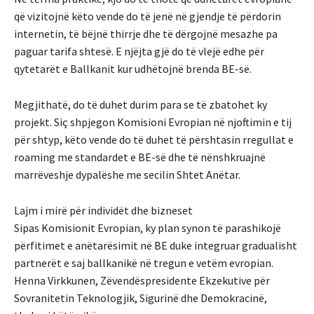
që vizitojnë këto vende do të jenë në gjendje të përdorin
internetin, të bëjnë thirrje dhe të dërgojnë mesazhe pa
paguar tarifa shtesë. E njëjta gjë do të vlejë edhe për
qytetarët e Ballkanit kur udhëtojnë brenda BE-së.
Megjithatë, do të duhet durim para se të zbatohet ky
projekt. Siç shpjegon Komisioni Evropian në njoftimin e tij
për shtyp, këto vende do të duhet të përshtasin rregullat e
roaming me standardet e BE-së dhe të nënshkruajnë
marrëveshje dypalëshe me secilin Shtet Anëtar.
Lajm i mirë për individët dhe bizneset
Sipas Komisionit Evropian, ky plan synon të parashikojë
përfitimet e anëtarësimit në BE duke integruar gradualisht
partnerët e saj ballkanikë në tregun e vetëm evropian.
Henna Virkkunen, Zëvendëspresidente Ekzekutive për
Sovranitetin Teknologjik, Sigurinë dhe Demokracinë,