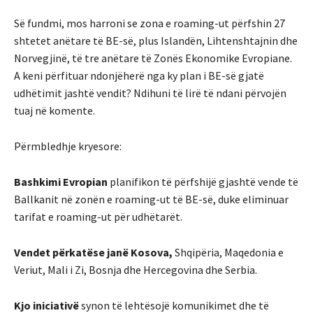
Së fundmi, mos harroni se zona e roaming-ut përfshin 27
shtetet anëtare të BE-së, plus Islandën, Lihtenshtajnin dhe
Norvegjinë, të tre anëtare të Zonës Ekonomike Evropiane.
A keni përfituar ndonjëherë nga ky plan i BE-së gjatë
udhëtimit jashtë vendit? Ndihuni të lirë të ndani përvojën
tuaj në komente.
Përmbledhje kryesore:
Bashkimi Evropian
planifikon të përfshijë gjashtë vende të
Ballkanit në zonën e roaming-ut të BE-së, duke eliminuar
tarifat e roaming-ut për udhëtarët.
Vendet përkatëse janë Kosova,
Shqipëria, Maqedonia e
Veriut, Mali i Zi, Bosnja dhe Hercegovina dhe Serbia.
Kjo iniciativë
synon të lehtësojë komunikimet dhe të