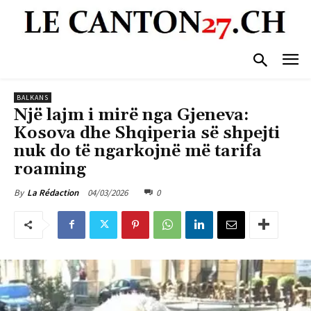
BALKANS
Një lajm i mirë nga Gjeneva:
Kosova dhe Shqiperia së shpejti
nuk do të ngarkojnë më tarifa
roaming
04/03/2026
0
By
La Rédaction