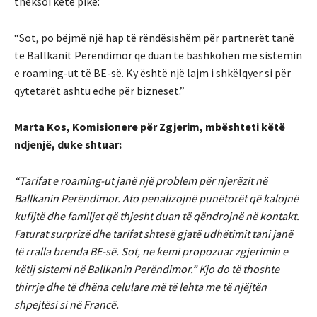
theksoi këtë pikë:
“Sot, po bëjmë një hap të rëndësishëm për partnerët tanë
të Ballkanit Perëndimor që duan të bashkohen me sistemin
e roaming-ut të BE-së. Ky është një lajm i shkëlqyer si për
qytetarët ashtu edhe për bizneset.”
Marta Kos, Komisionere për Zgjerim, mbështeti këtë
ndjenjë, duke shtuar:
“Tarifat e roaming-ut janë një problem për njerëzit në
Ballkanin Perëndimor. Ato penalizojnë punëtorët që kalojnë
kufijtë dhe familjet që thjesht duan të qëndrojnë në kontakt.
Faturat surprizë dhe tarifat shtesë gjatë udhëtimit tani janë
të rralla brenda BE-së. Sot, ne kemi propozuar zgjerimin e
këtij sistemi në Ballkanin Perëndimor.” Kjo do të thoshte
thirrje dhe të dhëna celulare më të lehta me të njëjtën
shpejtësi si në Francë.