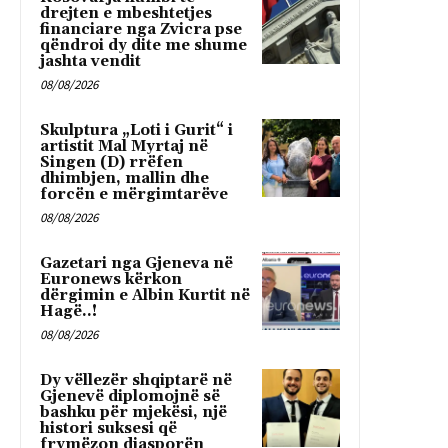
drejten e mbeshtetjes
financiare nga Zvicra pse
qëndroi dy dite me shume
jashta vendit
08/08/2026
Skulptura „Loti i Gurit“ i
artistit Mal Myrtaj në
Singen (D) rrëfen
dhimbjen, mallin dhe
forcën e mërgimtarëve
08/08/2026
Gazetari nga Gjeneva në
Euronews kërkon
dërgimin e Albin Kurtit në
Hagë..!
08/08/2026
Dy vëllezër shqiptarë në
Gjenevë diplomojnë së
bashku për mjekësi, një
histori suksesi që
frymëzon diasporën