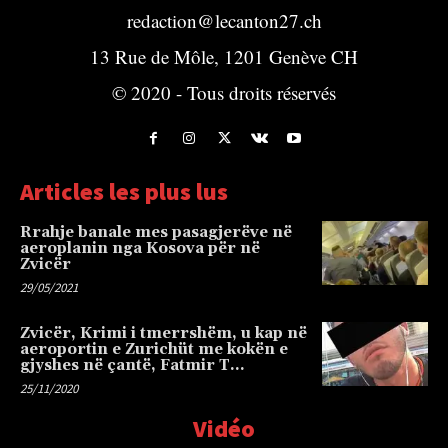
redaction@lecanton27.ch
13 Rue de Môle, 1201 Genève CH
© 2020 - Tous droits réservés
Articles les plus lus
Rrahje banale mes pasagjerëve në
aeroplanin nga Kosova për në
Zvicër
29/05/2021
Zvicër, Krimi i tmerrshëm, u kap në
aeroportin e Zurichüt me kokën e
gjyshes në çantë, Fatmir T…
25/11/2020
Vidéo