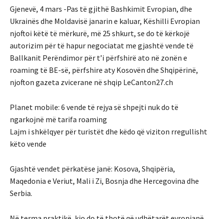
Gjenevë, 4 mars -Pas të gjithë Bashkimit Evropian, dhe
Ukrainës dhe Moldavisë janarin e kaluar, Këshilli Evropian
njoftoi këtë të mërkurë, më 25 shkurt, se do të kërkojë
autorizim për të hapur negociatat me gjashtë vende të
Ballkanit Perëndimor për t’i përfshirë ato në zonën e
roaming të BE-së, përfshire aty Kosovën dhe Shqipërinë,
njofton gazeta zvicerane në shqip LeCanton27.ch
Planet mobile: 6 vende të rejya së shpejti nuk do të
ngarkojnë më tarifa roaming
Lajm i shkëlqyer për turistët dhe këdo që viziton rregullisht
këto vende
Gjashtë vendet përkatëse janë: Kosova, Shqipëria,
Maqedonia e Veriut, Mali i Zi, Bosnja dhe Hercegovina dhe
Serbia.
Në terma praktikë, kjo do të thotë që udhëtarët evropianë