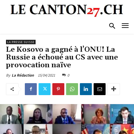
LA PRESSE SUISSE
Le Kosovo a gagné à l’ONU! La
Russie a échoué au CS avec une
provocation naïve
15/04/2021
0
By
La Rédaction