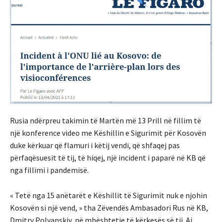
Rusia ndërpreu takimin të Martën më 13 Prill në fillim të
një konference video me Këshillin e Sigurimit për Kosovën
duke kërkuar që flamuri i këtij vendi, që shfaqej pas
përfaqësuesit të tij, të hiqej, një incident i paparë në KB që
nga fillimi i pandemisë.
« Tetë nga 15 anëtarët e Këshillit të Sigurimit nuk e njohin
Kosovën si një vend, » tha Zëvendës Ambasadori Rus në KB,
Dmitry Polyanskiy, në mbështetje të kërkesës së tij. Ai