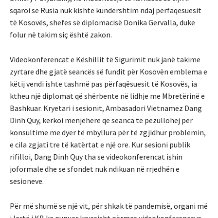
sqaroi se Rusia nuk kishte kundërshtim ndaj përfaqësuesit
të Kosovës, shefes së diplomacisë Donika Gervalla, duke
folur në takim siç është zakon.
Videokonferencat e Këshillit të Sigurimit nuk janë takime
zyrtare dhe gjatë seancës së fundit për Kosovën emblema e
këtij vendi ishte tashmë pas përfaqësuesit të Kosovës, ia
ktheu një diplomat që shërbente në lidhje me Mbretërinë e
Bashkuar. Kryetari i sesionit, Ambasadori Vietnamez Dang
Dinh Quy, kërkoi menjëherë që seanca të pezullohej për
konsultime me dyer të mbyllura për të zgjidhur problemin,
e cila zgjati tre të katërtat e një ore. Kur sesioni publik
rifilloi, Dang Dinh Quy tha se videokonferencat ishin
joformale dhe se sfondet nuk ndikuan në rrjedhën e
sesioneve.
Për më shumë se një vit, për shkak të pandemisë, organi më