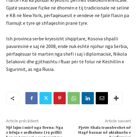
i lartë i KB ka punuar kryesisht përmes videokonferencave.
Gjatë seancave fizike në dhomën e tij tradicionale në selinë
e KB në New York, përfaqësuesit e vendeve në fjalë flasin pa
flamujt e tyre që shfaqeshin pranë tyre.
Ish provinca serbe kryesisht shqiptare, Kosova shpalli
pavarësinë e saj në 2008, ende nuk është njohur nga Serbia,
përfaqësuar të martën nga shefi i saj i diplomacisë, Nikola
Selakovic dhe gjithashtu i ftuar për të folur në Këshillin e
Sigurimit, as nga Rusia.
Article précédent
Article suivant
Një lajm i mirë nga Berna: Nga
Pjetёr Shala transferohet në
e hënja e ardhshme (19 prilli)
Hagë bazuar në aktakuzën e