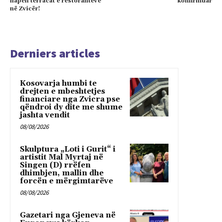
hapen terracat e restoranteve
konfirmuar
në Zvicër!
Derniers articles
Kosovarja humbi te
drejten e mbeshtetjes
financiare nga Zvicra pse
qëndroi dy dite me shume
jashta vendit
08/08/2026
Skulptura „Loti i Gurit“ i
artistit Mal Myrtaj në
Singen (D) rrëfen
dhimbjen, mallin dhe
forcën e mërgimtarëve
08/08/2026
Gazetari nga Gjeneva në