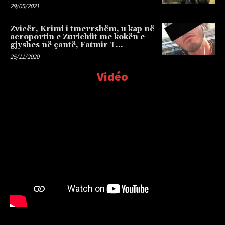
29/05/2021
Zvicër, Krimi i tmerrshëm, u kap në
aeroportin e Zurichüt me kokën e
gjyshes në çantë, Fatmir T…
25/11/2020
Vidéo