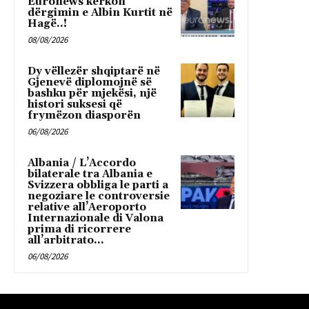
Euronews kërkon
dërgimin e Albin Kurtit në
Hagë..!
08/08/2026
Dy vëllezër shqiptarë në
Gjenevë diplomojnë së
bashku për mjekësi, një
histori suksesi që
frymëzon diasporën
06/08/2026
Albania / L’Accordo
bilaterale tra Albania e
Svizzera obbliga le parti a
negoziare le controversie
relative all’Aeroporto
Internazionale di Valona
prima di ricorrere
all’arbitrato...
06/08/2026