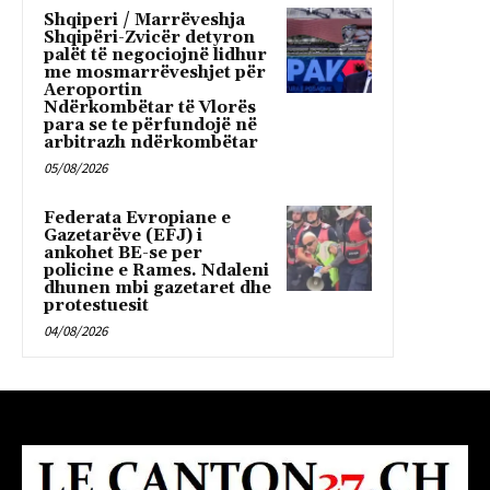
Shqiperi / Marrëveshja
Shqipëri-Zvicër detyron
palët të negociojnë lidhur
me mosmarrëveshjet për
Aeroportin
Ndërkombëtar të Vlorës
para se te përfundojë në
arbitrazh ndërkombëtar
05/08/2026
Federata Evropiane e
Gazetarëve (EFJ) i
ankohet BE-se per
policine e Rames. Ndaleni
dhunen mbi gazetaret dhe
protestuesit
04/08/2026