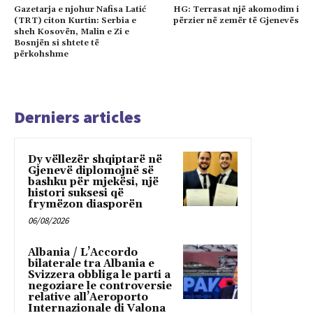
Gazetarja e njohur Nafisa Latić
HG: Terrasat një akomodim i
(TRT) citon Kurtin: Serbia e
përzier në zemër të Gjenevës
sheh Kosovën, Malin e Zi e
Bosnjën si shtete të
përkohshme
Derniers articles
Dy vëllezër shqiptarë në
Gjenevë diplomojnë së
bashku për mjekësi, një
histori suksesi që
frymëzon diasporën
06/08/2026
Albania / L’Accordo
bilaterale tra Albania e
Svizzera obbliga le parti a
negoziare le controversie
relative all’Aeroporto
Internazionale di Valona