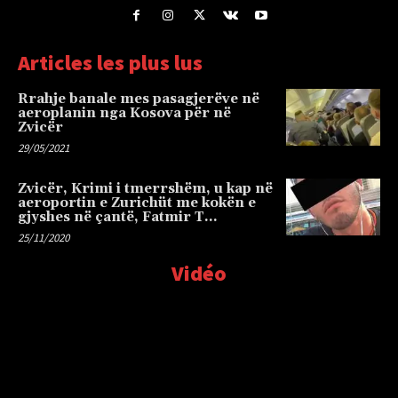
Articles les plus lus
Rrahje banale mes pasagjerëve në
aeroplanin nga Kosova për në
Zvicër
29/05/2021
Zvicër, Krimi i tmerrshëm, u kap në
aeroportin e Zurichüt me kokën e
gjyshes në çantë, Fatmir T…
25/11/2020
Vidéo