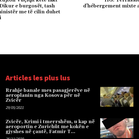
 Dikur e burgosët, tash
d’hébergement mixte 
inistër me të cilin duhet
i
Articles les plus lus
Rrahje banale mes pasagjerëve në
aeroplanin nga Kosova për në
Zvicër
29/05/2021
Zvicër, Krimi i tmerrshëm, u kap në
aeroportin e Zurichüt me kokën e
gjyshes në çantë, Fatmir T…
25/11/2020