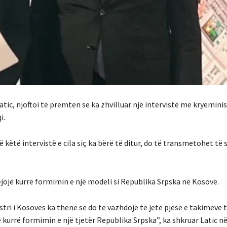
atic, njoftoi të premten se ka zhvilluar një intervistë me kryeminis
i.
ë këtë intervistë e cila siç ka bërë të ditur, do të transmetohet të
 lejojë kurrë formimin e një modeli si Republika Srpska në Kosovë.
tri i Kosovës ka thënë se do të vazhdojë të jetë pjesë e takimeve të
 kurrë formimin e një tjetër Republika Srpska”, ka shkruar Latic në