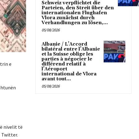
Schweiz verpflichtet die
Parteien, den Streit über den
internationalen Flughafen
Vlora zunächst durch
Verhandlungen zu lösen,...
05/08/2026
Albanie / L’Accord
bilatéral entre l’Albanie
et la Suisse oblige les
parties à négocier le
trin e
différend relatif à
l’Aéroport
international de Vlora
avant tout...
05/08/2026
 shtunën
 nivelit të
 Twitter.