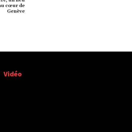
au cœur de
Genève
Vidéo