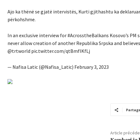
Ajo ka thënë se gjatë intervistës, Kurti gjithashtu ka deklarua
përkohshme.
In an exclusive interview for #AcrosstheBalkans Kosovo’s PM s
never allow creation of another Republika Srpska and believe
@trtworld pic.twitter.com/qtBmfIKfLj
— Nafisa Latic (@Nafisa_Latic) February 3, 2023
Partag
Article précéde
Kamberi ia 