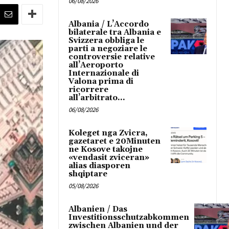
06/08/2026
Albania / L’Accordo
bilaterale tra Albania e
Svizzera obbliga le
parti a negoziare le
controversie relative
all’Aeroporto
Internazionale di
Valona prima di
ricorrere
all’arbitrato...
06/08/2026
Koleget nga Zvicra,
gazetaret e 20Minuten
ne Kosove takojne
«vendasit zviceran»
alias diasporen
shqiptare
05/08/2026
Albanien / Das
Investitionsschutzabkommen
zwischen Albanien und der