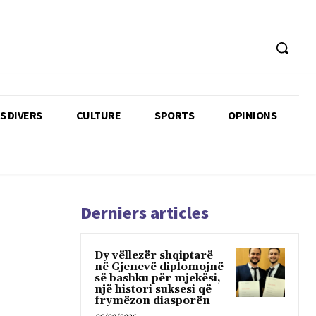
TS DIVERS
CULTURE
SPORTS
OPINIONS
Derniers articles
Dy vëllezër shqiptarë
në Gjenevë diplomojnë
së bashku për mjekësi,
një histori suksesi që
frymëzon diasporën