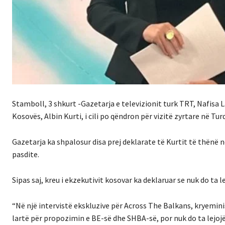
Stamboll, 3 shkurt -Gazetarja e televizionit turk TRT, Nafisa L
Kosovës, Albin Kurti, i cili po qëndron për vizitë zyrtare në Turq
Gazetarja ka shpalosur disa prej deklarate të Kurtit të thënë n
pasdite.
Sipas saj, kreu i ekzekutivit kosovar ka deklaruar se nuk do ta
“Në një intervistë ekskluzive për Across The Balkans, kryeminis
lartë për propozimin e BE-së dhe SHBA-së, por nuk do ta lejojë