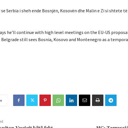
r se Serbia i sheh ende Bosnjën, Kosovën dhe Malin e Zi si shtete të
ays he’ll continue with high level meetings on the EU-US proposal
s Belgrade still sees Bosnia, Kosovo and Montenegro as a tempora
er
nt
kujton Vuçiqit këtë fakt
HG: Terrassiè