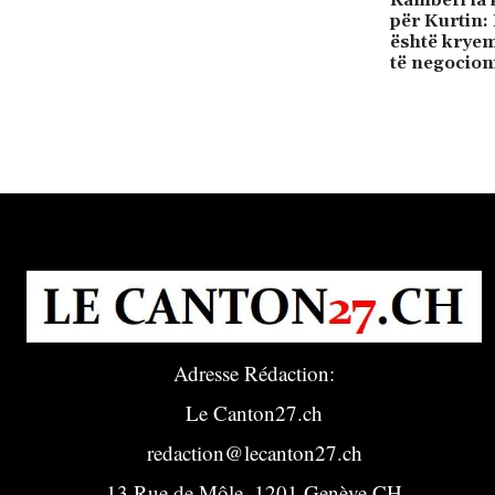
për Kurtin:
është kryem
të negocion
Adresse Rédaction:
Le Canton27.ch
redaction@lecanton27.ch
13 Rue de Môle, 1201 Genève CH