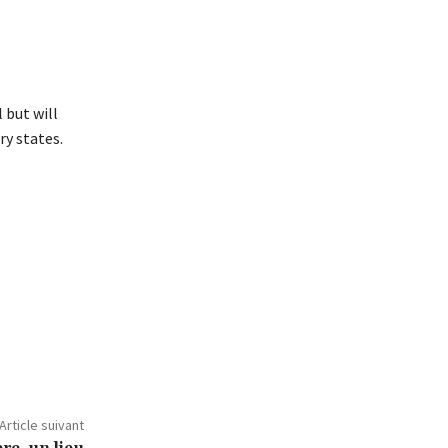
 but will
ry states.
Article suivant
re, un lieu