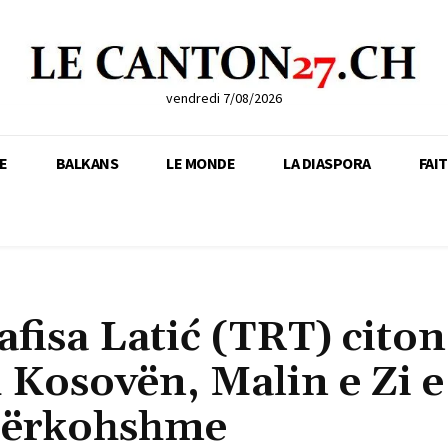
vendredi 7/08/2026
E
BALKANS
LE MONDE
LA DIASPORA
FAI
afisa Latić (TRT) citon
 Kosovën, Malin e Zi e
 përkohshme