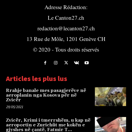
Adresse Rédaction:
Le Canton27.ch
redaction@lecanton27.ch
13 Rue de Môle, 1201 Genève CH
© 2020 - Tous droits réservés
Articles les plus lus
Rrahje banale mes pasagjerëve në
aeroplanin nga Kosova për në
Zvicër
29/05/2021
Zvicër, Krimi i tmerrshëm, u kap në
aeroportin e Zurichüt me kokën e
gjyshes në çantë, Fatmir T…