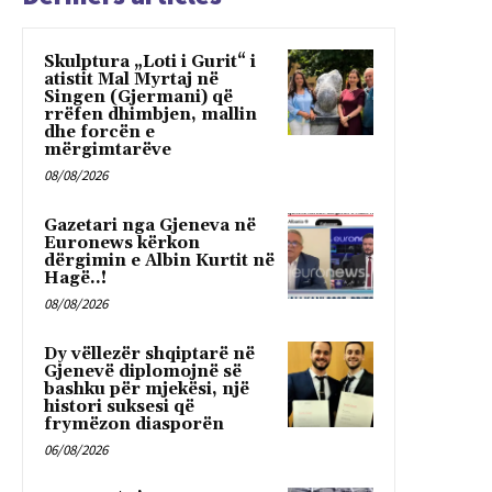
Skulptura „Loti i Gurit“ i
atistit Mal Myrtaj në
Singen (Gjermani) që
rrëfen dhimbjen, mallin
dhe forcën e
mërgimtarëve
08/08/2026
Gazetari nga Gjeneva në
Euronews kërkon
dërgimin e Albin Kurtit në
Hagë..!
08/08/2026
Dy vëllezër shqiptarë në
Gjenevë diplomojnë së
bashku për mjekësi, një
histori suksesi që
frymëzon diasporën
06/08/2026