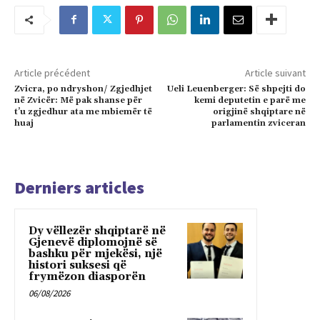
Article précédent
Article suivant
Zvicra, po ndryshon/ Zgjedhjet
Ueli Leuenberger: Së shpejti do
në Zvicër: Më pak shanse për
kemi deputetin e parë me
t’u zgjedhur ata me mbiemër të
origjinë shqiptare në
huaj
parlamentin zviceran
Derniers articles
Dy vëllezër shqiptarë në
Gjenevë diplomojnë së
bashku për mjekësi, një
histori suksesi që
frymëzon diasporën
06/08/2026