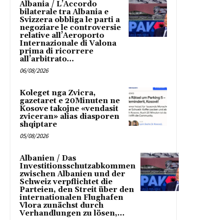
Albania / L’Accordo
bilaterale tra Albania e
Svizzera obbliga le parti a
negoziare le controversie
relative all’Aeroporto
Internazionale di Valona
prima di ricorrere
all’arbitrato...
06/08/2026
Koleget nga Zvicra,
gazetaret e 20Minuten ne
Kosove takojne «vendasit
zviceran» alias diasporen
shqiptare
05/08/2026
Albanien / Das
Investitionsschutzabkommen
zwischen Albanien und der
Schweiz verpflichtet die
Parteien, den Streit über den
internationalen Flughafen
Vlora zunächst durch
Verhandlungen zu lösen,...