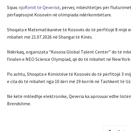
Sipas
njoftimit të Qeverisë
, përveç mbështetjes për fluturime
përfaqësojnë Kosovën në olimpiada ndërkombëtare.
Shoqata e Matematikanëve të Kosovës do të përfitojë 8 mijë e
mbahet më 21.07.2026 në Shangai të Kinës.
Ndërkaq, organizata “Kosova Global Talent Center” do të mbës
finalen e NEO Science Olympiad, që do të mbahet në New York të
Po ashtu, Shoqata e Kimistëve të Kosovës do të përfitojë 3 m
e cila do të mbahet nga 10 deri më 19 korrik në Tashkent të Uz
Në këtë mbledhje elektronike, Qeveria ka aprovuar edhe listën
Brendshme.