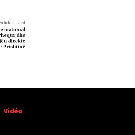
Article suivant
ernational
ërhequr dhe
jën direkte
 Prishtinë
Vidéo