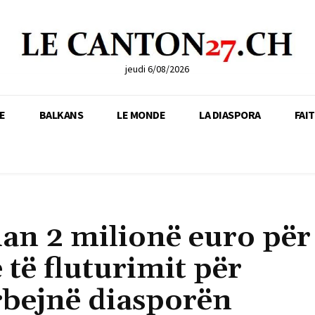
jeudi 6/08/2026
E
BALKANS
LE MONDE
LA DIASPORA
FAI
an 2 milionë euro për
 të fluturimit për
rbejnë diasporën