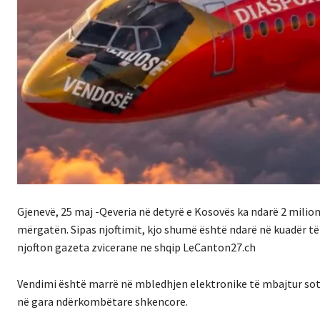
Gjenevë, 25 maj -Qeveria në detyrë e Kosovës ka ndarë 2 milion
mërgatën. Sipas njoftimit, kjo shumë është ndarë në kuadër t
njofton gazeta zvicerane ne shqip LeCanton27.ch
Vendimi është marrë në mbledhjen elektronike të mbajtur sot 
në gara ndërkombëtare shkencore.