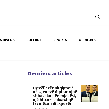
TS DIVERS
CULTURE
SPORTS
OPINIONS
Derniers articles
Dy vëllezër shqiptarë
në Gjenevë diplomojnë
së bashku për mjekësi,
një histori suksesi që
frymëzon diasporën