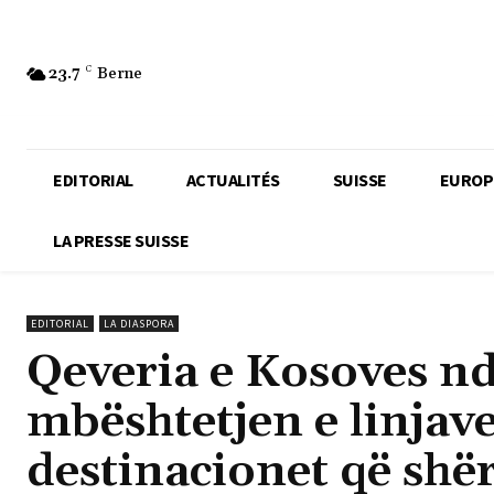
23.7
C
Berne
EDITORIAL
ACTUALITÉS
SUISSE
EUROP
LA PRESSE SUISSE
EDITORIAL
LA DIASPORA
Qeveria e Kosoves nd
mbështetjen e linjave
destinacionet që shë