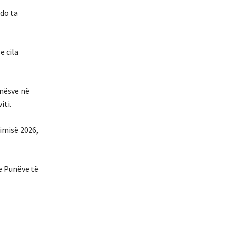
 do ta
e cila
ënësve në
iti.
imisë 2026,
e Punëve të