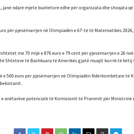
t, janë ndarë mjete buxhetore edhe për organizata dhe shoqata që
uro për pjesëmarrjen në Olimpiadën e 67-të të Matematikës 2026, 
htetet me 70 mijë e 876 euro e 79 cent për pjesëmarrjen e 26 nx
 Shteteve të Bashkuara të Amerikës gjatë muajit korrik të këtij v
ijë e 500 euro për pjesëmarrjen në Olimpiadën Ndërkombëtare të K
bekistanit.
 e anëtarëve potencialë të Komisionit të Pranimit për Ministrinë 