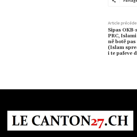
Partag
Article précéde
Sipas OKB-s
PRC, Islami
në botë pas 
(Islam spre
i te pafeve 