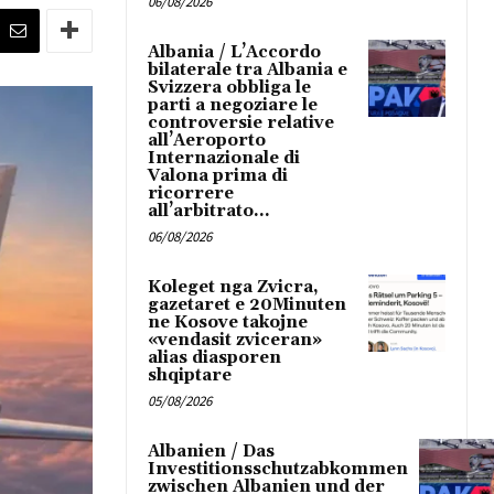
06/08/2026
Albania / L’Accordo
bilaterale tra Albania e
Svizzera obbliga le
parti a negoziare le
controversie relative
all’Aeroporto
Internazionale di
Valona prima di
ricorrere
all’arbitrato...
06/08/2026
Koleget nga Zvicra,
gazetaret e 20Minuten
ne Kosove takojne
«vendasit zviceran»
alias diasporen
shqiptare
05/08/2026
Albanien / Das
Investitionsschutzabkommen
zwischen Albanien und der