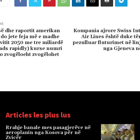
er
nt
ë dhe raportit amerikan
Kompania ajrore Swiss Int
 do jete feja më e madhe
Air Lines është duke t
vitit 2050 me tre miliardë
pezulluar fluturimet në lin
ads rapidly) kurse numri
nga Gjeneva në
do zvogëloeht zvogëlohet
Articles les plus lus
Rrahje banale mes pasagjerëve në
aeroplanin nga Kosova për në
Zvicër