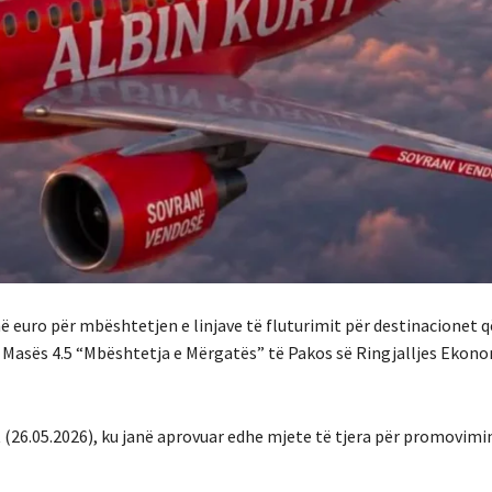
ë euro për mbështetjen e linjave të fluturimit për destinacionet 
ë Masës 4.5 “Mbështetja e Mërgatës” të Pakos së Ringjalljes Ekon
(26.05.2026), ku janë aprovuar edhe mjete të tjera për promovimi