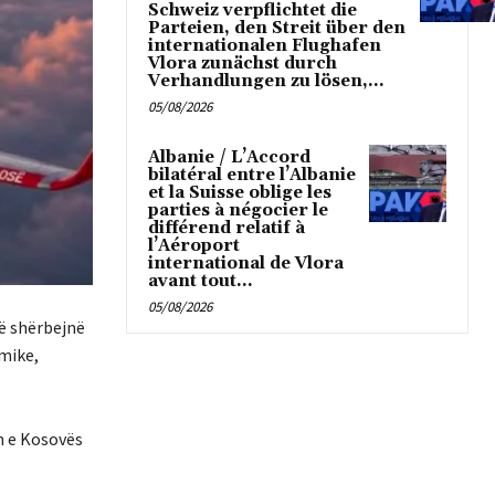
Schweiz verpflichtet die
Parteien, den Streit über den
internationalen Flughafen
Vlora zunächst durch
Verhandlungen zu lösen,...
05/08/2026
Albanie / L’Accord
bilatéral entre l’Albanie
et la Suisse oblige les
parties à négocier le
différend relatif à
l’Aéroport
international de Vlora
avant tout...
05/08/2026
që shërbejnë
omike,
n e Kosovës