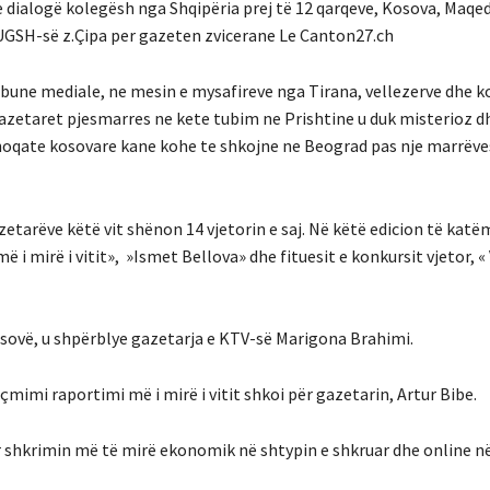
 dialogë kolegësh nga Shqipëria prej të 12 qarqeve, Kosova, Maqe
 i UGSH-së z.Çipa per gazeten zvicerane Le Canton27.ch
ibune mediale, ne mesin e mysafireve nga Tirana, vellezerve dhe 
gazetaret pjesmarres ne kete tubim ne Prishtine u duk misterioz d
 shoqate kosovare kane kohe te shkojne ne Beograd pas nje marrëve
etarëve këtë vit shënon 14 vjetorin e saj. Në këtë edicion të kat
 i mirë i vitit», »Ismet Bellova» dhe fituesit e konkursit vjetor, 
osovë, u shpërblye gazetarja e KTV-së Marigona Brahimi.
 çmimi raportimi më i mirë i vitit shkoi për gazetarin, Artur Bibe.
r shkrimin më të mirë ekonomik në shtypin e shkruar dhe online 