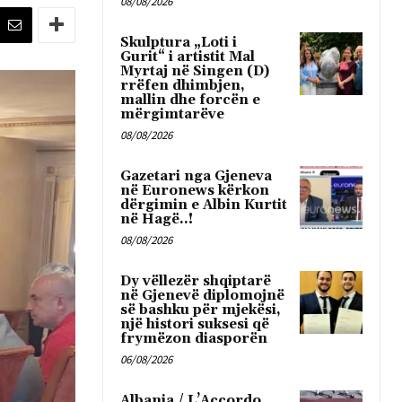
08/08/2026
Skulptura „Loti i
Gurit“ i artistit Mal
Myrtaj në Singen (D)
rrëfen dhimbjen,
mallin dhe forcën e
mërgimtarëve
08/08/2026
Gazetari nga Gjeneva
në Euronews kërkon
dërgimin e Albin Kurtit
në Hagë..!
08/08/2026
Dy vëllezër shqiptarë
në Gjenevë diplomojnë
së bashku për mjekësi,
një histori suksesi që
frymëzon diasporën
06/08/2026
Albania / L’Accordo