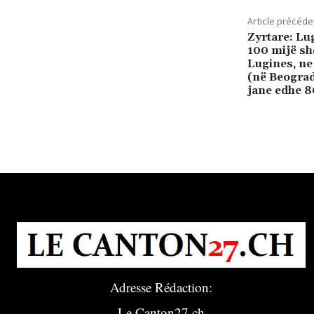
Article précéde
Zyrtare: Lu
100 mijë sh
Lugines, ne 
(në Beograd
jane edhe 8
Adresse Rédaction:
Le Canton27.ch