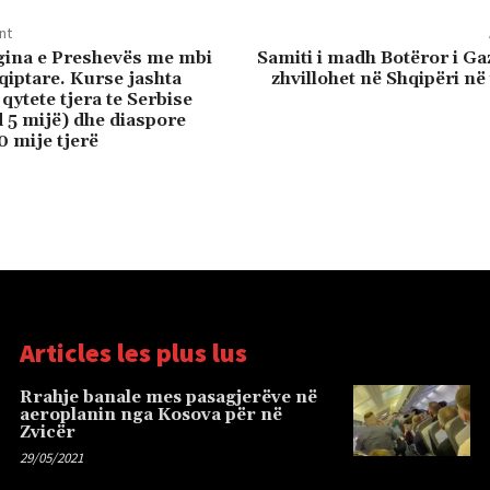
nt
gina e Preshevës me mbi
Samiti i madh Botëror i Ga
qiptare. Kurse jashta
zhvillohet në Shqipëri në 
qytete tjera te Serbise
 5 mijë) dhe diaspore
0 mije tjerë
Articles les plus lus
Rrahje banale mes pasagjerëve në
aeroplanin nga Kosova për në
Zvicër
29/05/2021