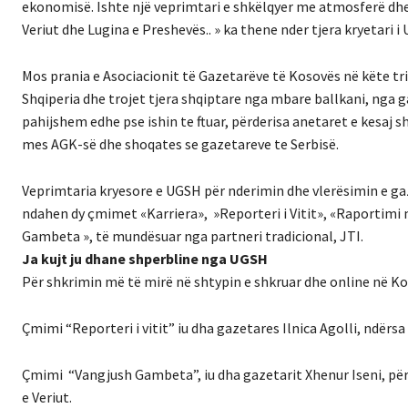
ekonomisë. Ishte një veprimtari e shkëlqyer me atmosferë dhe
Veriut dhe Lugina e Preshevës.. » ka thene nder tjera kryetari
Mos prania e Asociacionit të Gazetarëve të Kosovës në këte tr
Shqiperia dhe trojet tjera shqiptare nga mbare ballkani, nga 
pahijshem edhe pse ishin te ftuar, përderisa anetaret e kesaj
mes AGK-së dhe shoqates se gazetareve te Serbisë.
Veprimtaria kryesore e UGSH për nderimin dhe vlerësimin e gaz
ndahen dy çmimet «Karriera», »Reporteri i Vitit», «Raportimi më
Gambeta », të mundësuar nga partneri tradicional, JTI.
Ja kujt ju dhane shperbline nga UGSH
Për shkrimin më të mirë në shtypin e shkruar dhe online në K
Çmimi “Reporteri i vitit” iu dha gazetares Ilnica Agolli, ndërsa
Çmimi “Vangjush Gambeta”, iu dha gazetarit Xhenur Iseni, pë
e Veriut.