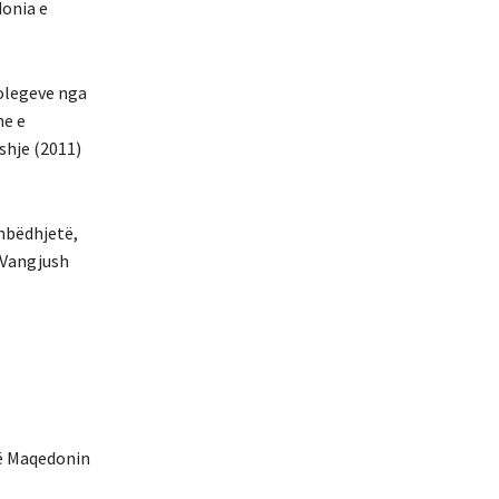
donia e
kolegeve nga
he e
shje (2011)
ëmbëdhjetë,
« Vangjush
në Maqedonin