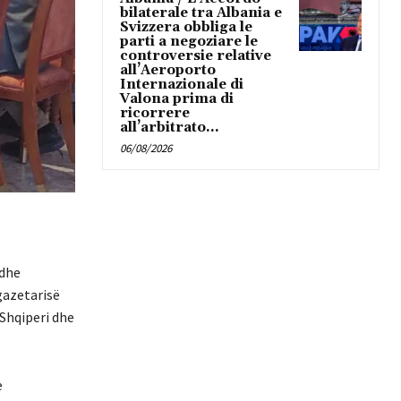
bilaterale tra Albania e
Svizzera obbliga le
parti a negoziare le
controversie relative
all’Aeroporto
Internazionale di
Valona prima di
ricorrere
all’arbitrato...
06/08/2026
 dhe
gazetarisë
 Shqiperi dhe
e