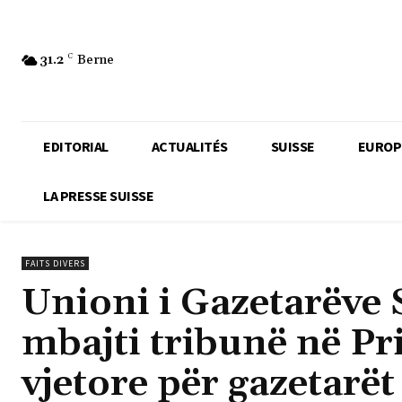
31.2
C
Berne
EDITORIAL
ACTUALITÉS
SUISSE
EUROP
LA PRESSE SUISSE
FAITS DIVERS
Unioni i Gazetarëve 
mbajti tribunë në P
vjetore për gazetarët