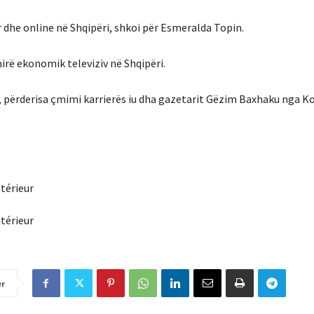
dhe online në Shqipëri, shkoi për Esmeralda Topin.
rë ekonomik televiziv në Shqipëri.
s, përderisa çmimi karrierës iu dha gazetarit Gëzim Baxhaku nga K
er