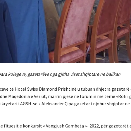
ara kolegeve, gazetarëve nga gjitha viset shqiptare ne ballkan
ncave të Hotel Swiss Diamond Prishtinë u tubuan dhjetra gazetarë
 dhe Maqedonia e Veriut, marrin pjesë në forumin me temë «Roli i 
 kryetari i AGSH-së z.Aleksandër Çipa gazetar i njohur shqiptar ne
e fituesit e konkursit « Vangjush Gambeta »- 2022, për gazetarët 