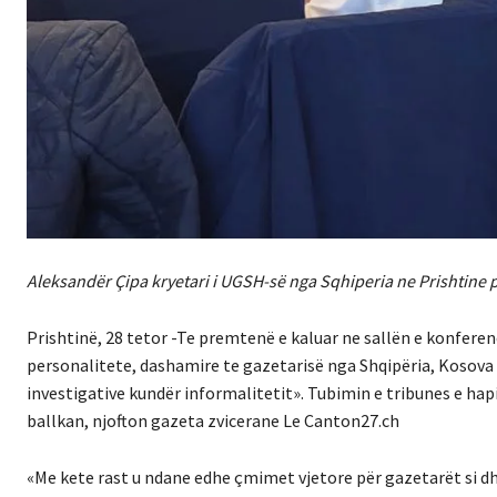
Aleksandër Çipa kryetari i UGSH-së nga Sqhiperia ne Prishtine p
Prishtinë, 28 tetor -Te premtenë e kaluar ne sallën e konfere
personalitete, dashamire te gazetarisë nga Shqipëria, Kosova
investigative kundër informalitetit». Tubimin e tribunes e hapi
ballkan, njofton gazeta zvicerane Le Canton27.ch
«Me kete rast u ndane edhe çmimet vjetore për gazetarët si dh