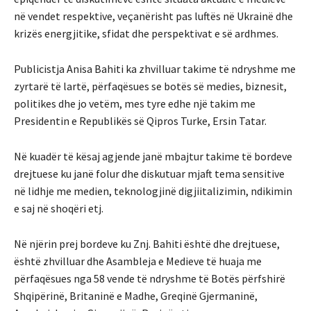
në vendet respektive, veçanërisht pas luftës në Ukrainë dhe
krizës energjitike, sfidat dhe perspektivat e së ardhmes.
Publicistja Anisa Bahiti ka zhvilluar takime të ndryshme me
zyrtarë të lartë, përfaqësues se botës së medies, biznesit,
politikes dhe jo vetëm, mes tyre edhe një takim me
Presidentin e Republikës së Qipros Turke, Ersin Tatar.
Në kuadër të kësaj agjende janë mbajtur takime të bordeve
drejtuese ku janë folur dhe diskutuar mjaft tema sensitive
në lidhje me medien, teknologjinë digjiitalizimin, ndikimin
e saj në shoqëri etj.
Në njërin prej bordeve ku Znj. Bahiti është dhe drejtuese,
është zhvilluar dhe Asambleja e Medieve të huaja me
përfaqësues nga 58 vende të ndryshme të Botës përfshirë
Shqipërinë, Britaninë e Madhe, Greqinë Gjermaninë,