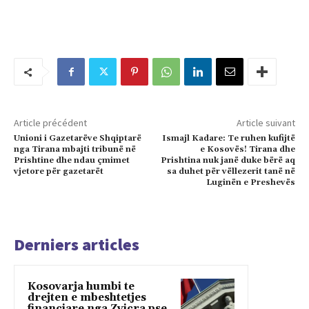
Article précédent
Article suivant
Unioni i Gazetarëve Shqiptarë
Ismajl Kadare: Te ruhen kufijtë
nga Tirana mbajti tribunë në
e Kosovës! Tirana dhe
Prishtine dhe ndau çmimet
Prishtina nuk janë duke bërë aq
vjetore për gazetarët
sa duhet për vëllezerit tanë në
Luginën e Preshevës
Derniers articles
Kosovarja humbi te
drejten e mbeshtetjes
financiare nga Zvicra pse