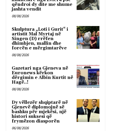
qëndroi dy dite me shume
jashta vendit
08/08/2026
Skulptura „Loti i Gurit“ i
artistit Mal Myrtaj në
Singen (D) rrëfen
dhimbjen, mallin dhe
forcën e mërgimtarëve
08/08/2026
Gazetari nga Gjeneva në
Euronews kërkon
dërgimin e Albin Kurtit në
Hagë..!
08/08/2026
Dy vëllezër shqiptarë në
Gjenevë diplomojnë së
bashku për mjekësi, një
histori suksesi që
frymëzon diasporën
06/08/2026