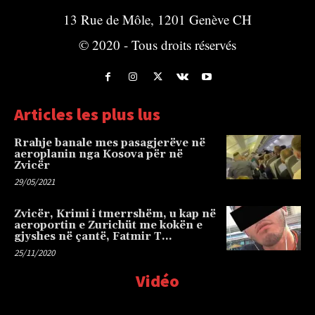
13 Rue de Môle, 1201 Genève CH
© 2020 - Tous droits réservés
Articles les plus lus
Rrahje banale mes pasagjerëve në
aeroplanin nga Kosova për në
Zvicër
29/05/2021
Zvicër, Krimi i tmerrshëm, u kap në
aeroportin e Zurichüt me kokën e
gjyshes në çantë, Fatmir T…
25/11/2020
Vidéo