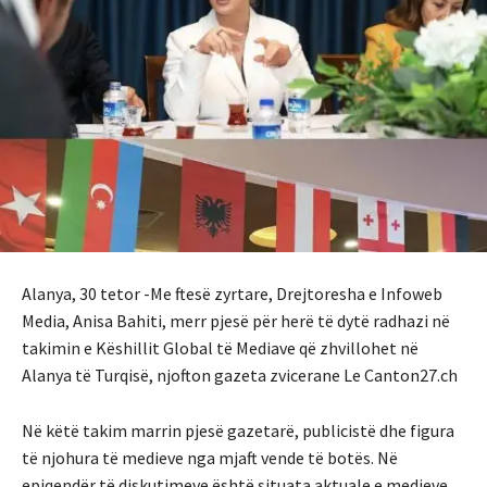
Alanya, 30 tetor -Me ftesë zyrtare, Drejtoresha e Infoweb
Media, Anisa Bahiti, merr pjesë për herë të dytë radhazi në
takimin e Këshillit Global të Mediave që zhvillohet në
Alanya të Turqisë, njofton gazeta zvicerane Le Canton27.ch
Në këtë takim marrin pjesë gazetarë, publicistë dhe figura
të njohura të medieve nga mjaft vende të botës. Në
epiqendër të diskutimeve është situata aktuale e medieve