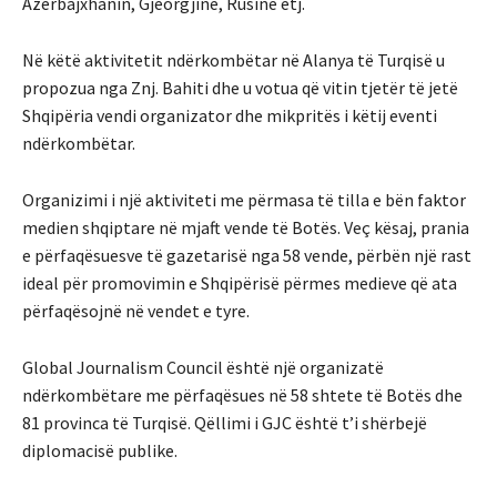
Azerbajxhanin, Gjeorgjinë, Rusinë etj.
Në këtë aktivitetit ndërkombëtar në Alanya të Turqisë u
propozua nga Znj. Bahiti dhe u votua që vitin tjetër të jetë
Shqipëria vendi organizator dhe mikpritës i këtij eventi
ndërkombëtar.
Organizimi i një aktiviteti me përmasa të tilla e bën faktor
medien shqiptare në mjaft vende të Botës. Veç kësaj, prania
e përfaqësuesve të gazetarisë nga 58 vende, përbën një rast
ideal për promovimin e Shqipërisë përmes medieve që ata
përfaqësojnë në vendet e tyre.
Global Journalism Council është një organizatë
ndërkombëtare me përfaqësues në 58 shtete të Botës dhe
81 provinca të Turqisë. Qëllimi i GJC është t’i shërbejë
diplomacisë publike.