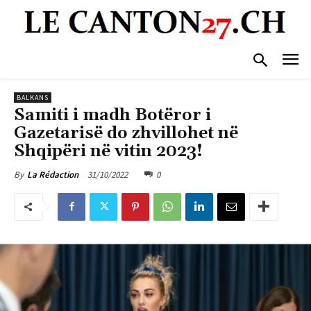
BALKANS
Samiti i madh Botëror i
Gazetarisë do zhvillohet në
Shqipëri në vitin 2023!
31/10/2022
0
By
La Rédaction