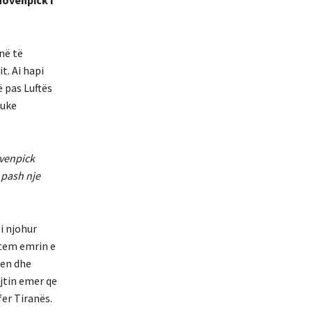
në të
t. Ai hapi
ë pas Luftës
duke
övenpick
e pash nje
 i njohur
vetem emrin e
nen dhe
jtin emer qe
fer Tiranës.