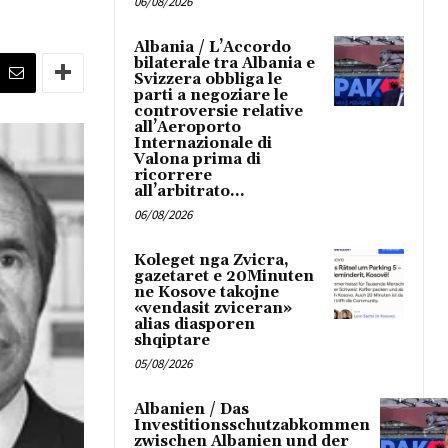
06/08/2026
Albania / L’Accordo
bilaterale tra Albania e
Svizzera obbliga le
parti a negoziare le
controversie relative
all’Aeroporto
Internazionale di
Valona prima di
ricorrere
all’arbitrato...
06/08/2026
Koleget nga Zvicra,
gazetaret e 20Minuten
ne Kosove takojne
«vendasit zviceran»
alias diasporen
shqiptare
05/08/2026
Albanien / Das
Investitionsschutzabkommen
zwischen Albanien und der