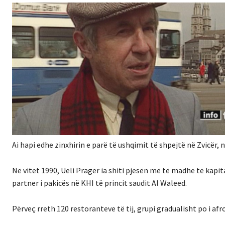
Ai hapi edhe zinxhirin e parë të ushqimit të shpejtë në Zvicër, 
Në vitet 1990, Ueli Prager ia shiti pjesën më të madhe të kapi
partner i pakicës në KHI të princit saudit Al Waleed.
Përveç rreth 120 restoranteve të tij, grupi gradualisht po i af