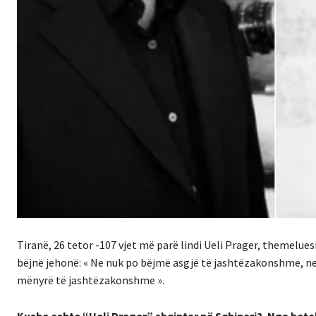
Tiranë, 26 tetor -107 vjet më parë lindi Ueli Prager, themeluesi
bëjnë jehonë: « Ne nuk po bëjmë asgjë të jashtëzakonshme, ne
mënyrë të jashtëzakonshme ».
Kushe eshte “Ueli Prager” shqiptar në Sqhiperi?. Nga heteli