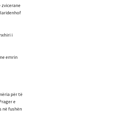
ë zvicerane
Claridenhof
xhiri i
 me emrin
hmëria për të
Prager e
ss në fushën