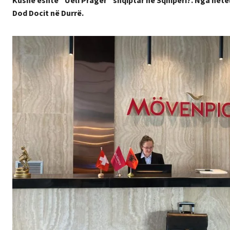
Dod Docit në Durrë.