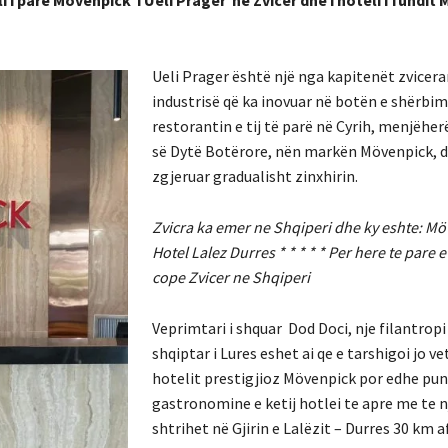
Ueli Prager është një nga kapitenët zvicera
industrisë që ka inovuar në botën e shërbimi
restorantin e tij të parë në Cyrih, menjëher
së Dytë Botërore, nën markën Mövenpick, 
zgjeruar gradualisht zinxhirin.
Zvicra ka emer ne Shqiperi dhe ky eshte: M
Hotel Lalez Durres * * * * * Per here te pare 
cope Zvicer ne Shqiperi
Veprimtari i shquar Dod Doci, nje filantropi
shqiptar i Lures eshet ai qe e tarshigoi jo 
hotelit prestigjioz Mövenpick por edhe pu
gastronomine e ketij hotlei te apre me te n
shtrihet në Gjirin e Lalëzit – Durres 30 km a