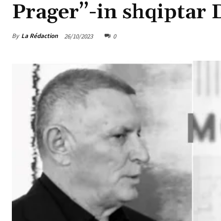
Prager”-in shqiptar 
By
La Rédaction
26/10/2023
0