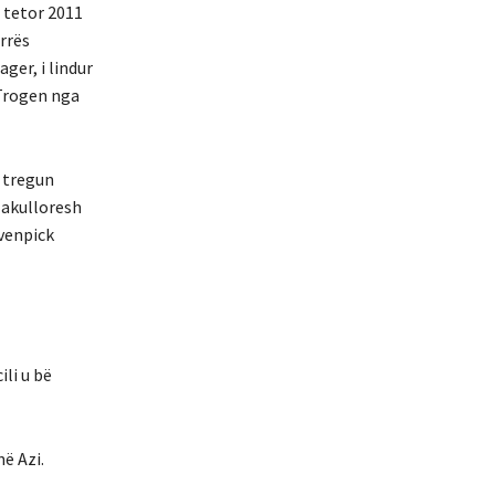
 tetor 2011
rrës
ger, i lindur
 Trogen nga
r tregun
 akulloresh
venpick
li u bë
ë Azi.