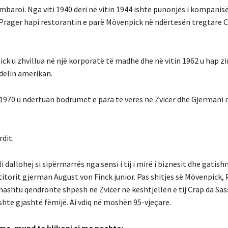
e mbaroi. Nga viti 1940 deri në vitin 1944 ishte punonjës i kompanis
r, Prager hapi restorantin e parë Mövenpick në ndërtesën tregtare 
ck u zhvillua në një korporatë të madhe dhe në vitin 1962 u hap zin
delin amerikan.
n 1970 u ndërtuan bodrumet e para të verës në Zvicër dhe Gjermani
rdit.
cili dallohej si sipërmarrës nga sensi i tij i mirë i biznesit dhe gatis
titorit gjerman August von Finck junior. Pas shitjes së Mövenpick, 
thashtu qëndronte shpesh në Zvicër në kështjellën e tij Crap da Sa
shte gjashtë fëmijë. Ai vdiq në moshën 95-vjeçare.
ime, mund te klikoni si me poshte: