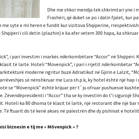
Dhe me shkoi mendja tek shkrimtari yne i
Frashëri, që duket se po i dalin fjalet, kur p
me syte e mi heren e fundit kur vizitova Shqiperine, rrespektivish
qiperi i cili detin (plazhin) e ka afer vetem 300 hapa, ka shkrua
ick”, i pari investim i markës ndërkombëtare “Accor” në Shqipëri. 
lasit të lartë. Hoteli “Mövenpick”, i pari i rrjetit ndërkombëtar “A
ë arkitekturë moderne ngritur buzë Adriatikut në Gjirin e Lalzit, “
arrëveshjes së nënshkruar me Lura sh.p.k, ky hotel është një hap i
 thotë se “Mövenpick” është krijuar për t`ju ofruar pushuesve kush
. Zëvendëpresidenti i “Accor” tha se ky investim do t’i sigurojë Sh
t. Hoteli ka 80 dhoma të klasit të lartë, një restorant dhe një bar
. Të ftuarit do të kenë akses në palestrën dhe dy pishinat e hotelit
isi biznesin e tij me « Mövenpick » ?