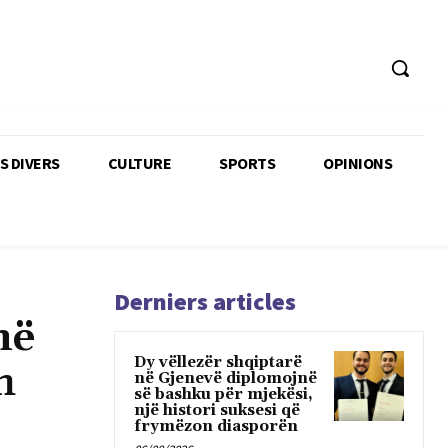
TS DIVERS
CULTURE
SPORTS
OPINIONS
Derniers articles
në
Dy vëllezër shqiptarë
h
në Gjenevë diplomojnë
së bashku për mjekësi,
një histori suksesi që
frymëzon diasporën