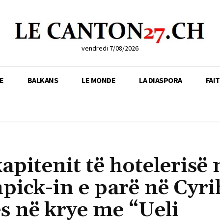
vendredi 7/08/2026
E
BALKANS
LE MONDE
LA DIASPORA
FAI
kapitenit të hotelerisë 
pick-in e parë në Cyri
ës në krye me “Ueli