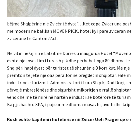
bëjmë Shqipërinë një Zvicër të dytë”…Ket copë Zvicer une pash 
me modern ne ballkan MÖVENPICK, hotel ky i pare zviceran ne Sh
zvicerane Le Canton27.ch
Në vitin
në Gjirin e Lalzit në Durrës u inaugurua Hotel “Mövenp
është një investim i Lura sh.p.k dhe përbëhet nga 80 dhoma të k
Shqipëri hapi dyert për turistët të shtunën e 3 korrikut. Me nj
premton të jetë një oaz përallor në bregdetin shqiptar. Falë m
industrinë e turizmit. Administratori i Lura Sh.p.k, Dod Doçi,
përvojë mbreslënëse dhe sigurisht mikpritjen e rrallë shqiptare
vend dhe më të mirë në hartën e industrisë botërore të turizmi
Ka gjithashtu SPA, i pajisur me dhoma masazhi, avulli dhe kripe
Kush eshte kapiteni i hotelerise në Zvicer Ueli Prager qe e n