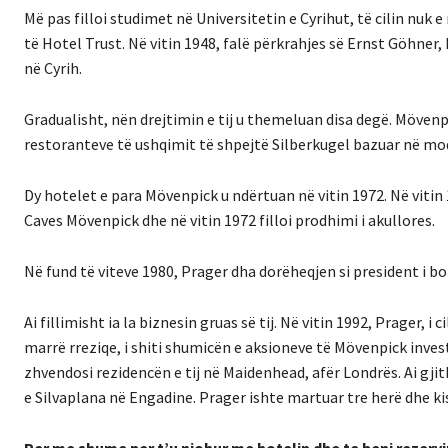
Më pas filloi studimet në Universitetin e Cyrihut, të cilin nuk 
të Hotel Trust. Në vitin 1948, falë përkrahjes së Ernst Göhne
në Cyrih.
Gradualisht, nën drejtimin e tij u themeluan disa degë. Mövenpi
restoranteve të ushqimit të shpejtë Silberkugel bazuar në mo
Dy hotelet e para Mövenpick u ndërtuan në vitin 1972. Në viti
Caves Mövenpick dhe në vitin 1972 filloi prodhimi i akullores.
Në fund të viteve 1980, Prager dha dorëheqjen si president i bo
Ai fillimisht ia la biznesin gruas së tij. Në vitin 1992, Prager, i 
marrë rreziqe, i shiti shumicën e aksioneve të Mövenpick inves
zhvendosi rezidencën e tij në Maidenhead, afër Londrës. Ai gji
e Silvaplana në Engadine. Prager ishte martuar tre herë dhe ki
Per me shume per t’u njohur me hotelin dhe te beni rezerv