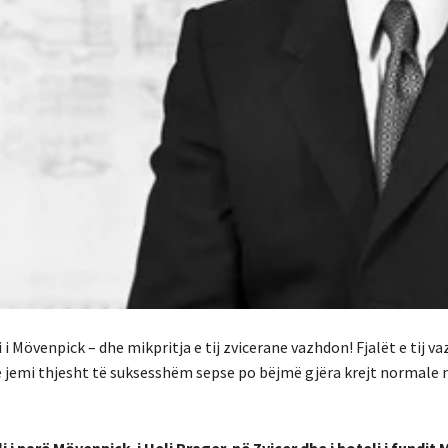
 i Mövenpick – dhe mikpritja e tij zvicerane vazhdon! Fjalët e tij v
 jemi thjesht të suksesshëm sepse po bëjmë gjëra krejt normale n
 i parë Mövenpick i Ueli Prager në Zvicer dhe i hoteli i fundit 