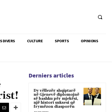
TS DIVERS
CULTURE
SPORTS
OPINIONS
Derniers articles
ë
Dy vëllezër shqiptarë
ist!
në Gjenevë diplomojnë
së bashku për mjekësi,
një histori suksesi që
frymëzon diasporën