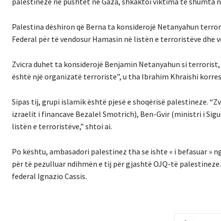
palestineze në pushtet në Gaza, shkaktoi viktima të shumta n
Palestina dëshiron që Berna ta konsiderojë Netanyahun terror
Federal për të vendosur Hamasin në listën e terroristëve dhe 
Zvicra duhet ta konsiderojë Benjamin Netanyahun si terrorist, 
është një organizatë terroriste”, u tha Ibrahim Khraishi kor
Sipas tij, grupi islamik është pjesë e shoqërisë palestineze.
“Zv
izraelit i financave Bezalel Smotrich), Ben-Gvir (ministri i S
listën e terroristëve,” shtoi ai.
Po kështu, ambasadori palestinez tha se ishte « i befasuar »
për të pezulluar ndihmën e tij për gjashtë OJQ-të palestineze.
federal Ignazio Cassis.