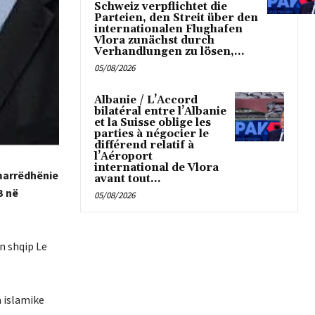
Schweiz verpflichtet die
Parteien, den Streit über den
internationalen Flughafen
Vlora zunächst durch
Verhandlungen zu lösen,...
05/08/2026
Albanie / L’Accord
bilatéral entre l’Albanie
et la Suisse oblige les
parties à négocier le
différend relatif à
l’Aéroport
international de Vlora
marrëdhënie
avant tout...
B në
05/08/2026
n shqip Le
a islamike