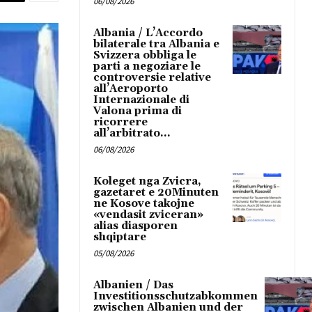
06/08/2026
Albania / L’Accordo
bilaterale tra Albania e
Svizzera obbliga le
parti a negoziare le
controversie relative
all’Aeroporto
Internazionale di
Valona prima di
ricorrere
all’arbitrato...
06/08/2026
Koleget nga Zvicra,
gazetaret e 20Minuten
ne Kosove takojne
«vendasit zviceran»
alias diasporen
shqiptare
05/08/2026
Albanien / Das
Investitionsschutzabkommen
zwischen Albanien und der