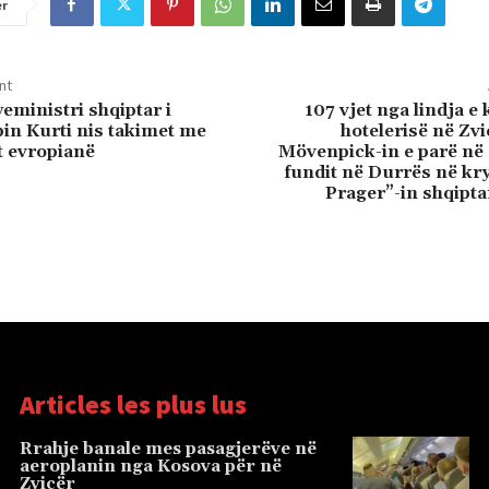
er
nt
eministri shqiptar i
107 vjet nga lindja e 
in Kurti nis takimet me
hotelerisë në Zvi
 evropianë
Mövenpick-in e parë në 
fundit në Durrës në kr
Prager”-in shqipt
Articles les plus lus
Rrahje banale mes pasagjerëve në
aeroplanin nga Kosova për në
Zvicër