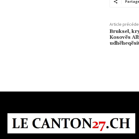
Partag
Article précéde
Bruksel, kry
Kosovës Alb
udhëheqësit