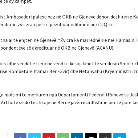
ë të dy kampet.
ist
Ambasadori palestinez në OKB në Gjenevë dënon dëshirën e Kë
vendimin zviceran për të pezulluar ndihmën për OJQ-të.
tha ai të enjten në Gjenevë.
“Zvicra ka marrëdhënie me Hamasin.
respondentëve të akredituar në OKB në Gjenevë (ACANU).
icra dhe vendet e tjera në vend të kësaj duhet të vendosin Smotric
igurisë Kombëtare Itamar Ben-Gvir) dhe Netanyahu (Kryeministri izr
 nga njoftimi të mërkurën nga Departamenti Federal i Punëve të Ja
Ai thotë se do të shkojë në Bernë javën e ardhshme për të parë kë