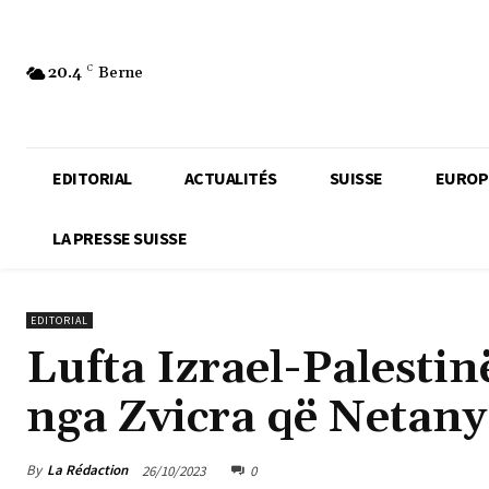
20.4
C
Berne
EDITORIAL
ACTUALITÉS
SUISSE
EUROP
LA PRESSE SUISSE
EDITORIAL
Lufta Izrael-Palesti
nga Zvicra që Netanya
By
La Rédaction
26/10/2023
0