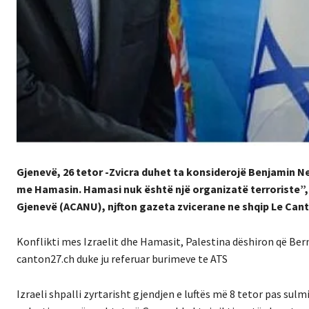
Gjenevë, 26 tetor -Zvicra duhet ta konsiderojë Benjamin Net
me Hamasin.
Hamasi nuk është një organizatë terroriste”,
Gjenevë (ACANU), njfton gazeta zvicerane ne shqip Le Can
Konflikti mes Izraelit dhe Hamasit
,
Palestina dëshiron që Bern
canton27.ch duke ju referuar burimeve te ATS
Izraeli shpalli zyrtarisht gjendjen e luftës më 8 tetor pas sulm