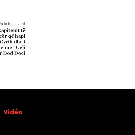
Article suivant
kapitenit të
cër që hapi
Cyrih dhe i
ye me “Ueli
ar Dod Doci
Vidéo