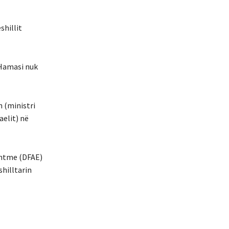
shillit
Hamasi nuk
h (ministri
aelit) në
shtme (DFAE)
shilltarin