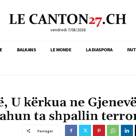
vendredi 7/08/2026
E
BALKANS
LE MONDE
LA DIASPORA
FAI
në, U kërkua ne Gjenev
hun ta shpallin terror
Partager