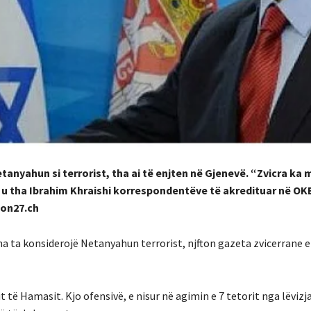
anyahun si terrorist, tha ai të enjten në Gjenevë.
“Zvicra ka 
 u tha Ibrahim Khraishi korrespondentëve të akredituar në OK
ton27.ch
a ta konsiderojë Netanyahun terrorist, njfton gazeta zvicerrane e
it të Hamasit.
Kjo ofensivë, e nisur në agimin e 7 tetorit nga lëvizj