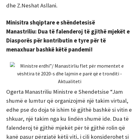
dhe Z.Neshat Asllani.
Minisitra shqiptare e shëndetesisë
Manastriliu: Dua të falenderoj të gjithë mjekët e
Diasporës për kontributin e tyre për të
menaxhuar bashkë këtë pandemi!
Ogerta Manastriliu Ministre e Shendetsise “Jam
shumë e lumtur që organizojmë një takim virtual,
edhe pse do doja të ishim të gjithë bashkë si vitin e
shkuar, një takim nga ku lindën shumë ide. Dua të
falenderoj të gjithë mjekët për të gjithë rolin që
kanë pasur përgjatë këtij viti, i cili konsiderohet si