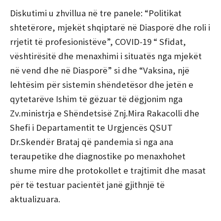
Diskutimi u zhvillua në tre panele: “Politikat
shtetërore, mjekët shqiptarë në Diasporë dhe roli i
rrjetit të profesionistëve”, COVID-19 “ Sfidat,
vështirësitë dhe menaxhimi i situatës nga mjekët
në vend dhe në Diasporë” si dhe “Vaksina, një
lehtësim për sistemin shëndetësor dhe jetën e
qytetarëve Ishim të gëzuar të dëgjonim nga
Zv.ministrja e Shëndetsisë Znj.Mira Rakacolli dhe
Shefi i Departamentit te Urgjencës QSUT
Dr.Skendër Brataj që pandemia si nga ana
teraupetike dhe diagnostike po menaxhohet
shume mire dhe protokollet e trajtimit dhe masat
për të testuar pacientët janë gjithnjë të
aktualizuara.