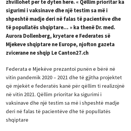
zhvillohet per te dyten here. « Qëllim prioritar ka
sigurimi i vaksinave dhe një testim sa më i
shpeshtë madje deri në falas të pacientëve dhe
të popullatës shqiptare… » ka thenë Dr. med.
Aurora Dollenberg, kryetare e Federates së
Mjekeve shqiptare ne Europe, njofton gazeta
zvicerane ne shqip Le Canton27.ch
Federata e Mjekëve prezantoi punën e bërë në
vitin pandemik 2020 – 2021 dhe të gjitha projektet
që mjekët e federatës kanë për qëllim ti realizojnë
në vitin 2021. Qëllim prioritar ka sigurimi i
vaksinave dhe një testim sa më i shpeshtë madje
deri në falas të pacientëve dhe të popullatës
shqiptare