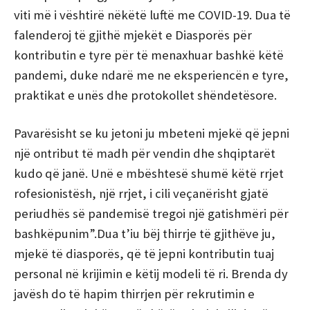
viti më i vështirë nëkëtë luftë me COVID-19. Dua të
falenderoj të gjithë mjekët e Diasporës për
kontributin e tyre për të menaxhuar bashkë këtë
pandemi, duke ndarë me ne eksperiencën e tyre,
praktikat e unës dhe protokollet shëndetësore.
Pavarësisht se ku jetoni ju mbeteni mjekë që jepni
një ontribut të madh për vendin dhe shqiptarët
kudo që janë. Unë e mbështesë shumë këtë rrjet
rofesionistësh, një rrjet, i cili veçanërisht gjatë
periudhës së pandemisë tregoi një gatishmëri për
bashkëpunim”.Dua t’iu bëj thirrje të gjithëve ju,
mjekë të diasporës, që të jepni kontributin tuaj
personal në krijimin e këtij modeli të ri. Brenda dy
javësh do të hapim thirrjen për rekrutimin e