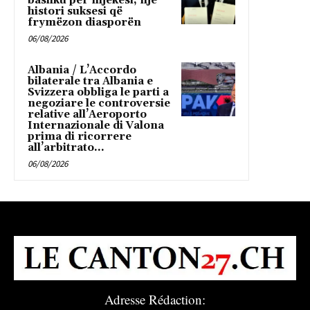
bashku për mjekësi, një
histori suksesi që
frymëzon diasporën
06/08/2026
Albania / L’Accordo
bilaterale tra Albania e
Svizzera obbliga le parti a
negoziare le controversie
relative all’Aeroporto
Internazionale di Valona
prima di ricorrere
all’arbitrato...
06/08/2026
Adresse Rédaction: