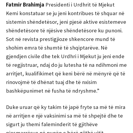
Fatmir Brahimja
Presidenti i Urdhrit të Mjekut
Kemi konstatuar se ju jeni kontribues të shquar në
sistemin shëndetësor, jeni pjesë aktive esistemeve
shëndetësore të njësive shëndetësore ku punoni.
Sot në revista prestigjioze shkencore mund të
shohim emra të shumtë të shqiptarëve. Në
gjendjen civile dhe tek Urdhri i Mjekut ju jeni ende
të regjistruar, ndaj do ju lutesha të na ndihmoni me
arritjet, kualifikimet që keni bërë në mënyrë që të
rinovojmë të dhënat tuaj dhe të nxisim
bashkëpunimet në fusha të ndryshme.”
Duke uruar që ky takim të japë fryte sa më të mira
në arritjen e një vaksinimi sa më të shpejtë dhe te
sigurt ju themi faleminderit të gjithëve
pjesmarrësve në punën e bërë gjithë vitit