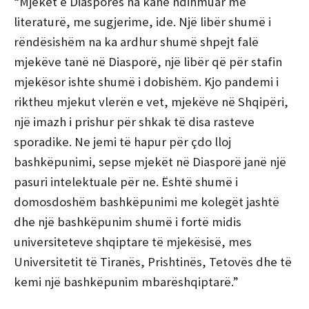
“Mjekët e Diasporës na kanë ndihmuar me
literaturë, me sugjerime, ide. Një libër shumë i
rëndësishëm na ka ardhur shumë shpejt falë
mjekëve tanë në Diasporë, një libër që për stafin
mjekësor ishte shumë i dobishëm. Kjo pandemi i
riktheu mjekut vlerën e vet, mjekëve në Shqipëri,
një imazh i prishur për shkak të disa rasteve
sporadike. Ne jemi të hapur për çdo lloj
bashkëpunimi, sepse mjekët në Diasporë janë një
pasuri intelektuale për ne. Është shumë i
domosdoshëm bashkëpunimi me kolegët jashtë
dhe një bashkëpunim shumë i fortë midis
universiteteve shqiptare të mjekësisë, mes
Universitetit të Tiranës, Prishtinës, Tetovës dhe të
kemi një bashkëpunim mbarëshqiptarë.”