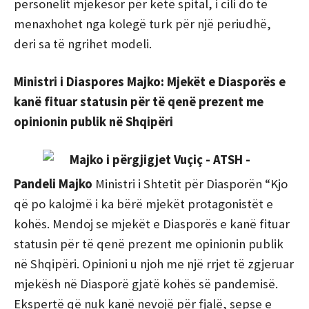
personelit mjekësor për këtë spital, i cili do të
menaxhohet nga kolegë turk për një periudhë,
deri sa të ngrihet modeli.
Ministri i Diaspores Majko: Mjekët e Diasporës e
kanë fituar statusin për të qenë prezent me
opinionin publik në Shqipëri
Pandeli Majko
Ministri i Shtetit për Diasporën “Kjo
që po kalojmë i ka bërë mjekët protagonistët e
kohës. Mendoj se mjekët e Diasporës e kanë fituar
statusin për të qenë prezent me opinionin publik
në Shqipëri. Opinioni u njoh me një rrjet të zgjeruar
mjekësh në Diasporë gjatë kohës së pandemisë.
Ekspertë që nuk kanë nevojë për fjalë, sepse e