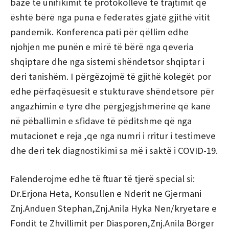
bazë te unifikimit te protokolleve te trajtimit që
është bërë nga puna e federatës gjatë gjithë vitit
pandemik. Konferenca pati për qëllim edhe
njohjen me punën e mirë të bërë nga qeveria
shqiptare dhe nga sistemi shëndetsor shqiptar i
deri tanishëm. I përgëzojmë të gjithë kolegët por
edhe përfaqësuesit e stukturave shëndetsore për
angazhimin e tyre dhe përgjegjshmërinë që kanë
në pëballimin e sfidave të pëditshme që nga
mutacionet e reja ,qe nga numri i rritur i testimeve
dhe deri tek diagnostikimi sa më i saktë i COVID-19.
Falenderojme edhe të ftuar të tjerë special si:
Dr.Erjona Heta, Konsullen e Nderit ne Gjermani
Znj.Anduen Stephan,Znj.Anila Hyka Nen/kryetare e
Fondit te Zhvillimit per Diasporen,Znj.Anila Börger