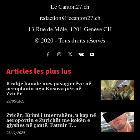
Le Canton27.ch
redaction@lecanton27.ch
13 Rue de Môle, 1201 Genève CH
© 2020 - Tous droits réservés
Articles les plus lus
Rrahje banale mes pasagjerëve në
aeroplanin nga Kosova për në
Zvicër
29/05/2021
Zvicër, Krimi i tmerrshëm, u kap në
aeroportin e Zurichüt me kokën e
gjyshes në çantë, Fatmir T…
25/11/2020