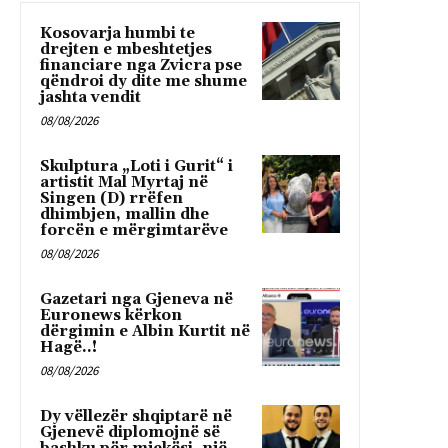
Kosovarja humbi te
drejten e mbeshtetjes
financiare nga Zvicra pse
qëndroi dy dite me shume
jashta vendit
08/08/2026
Skulptura „Loti i Gurit“ i
artistit Mal Myrtaj në
Singen (D) rrëfen
dhimbjen, mallin dhe
forcën e mërgimtarëve
08/08/2026
Gazetari nga Gjeneva në
Euronews kërkon
dërgimin e Albin Kurtit në
Hagë..!
08/08/2026
Dy vëllezër shqiptarë në
Gjenevë diplomojnë së