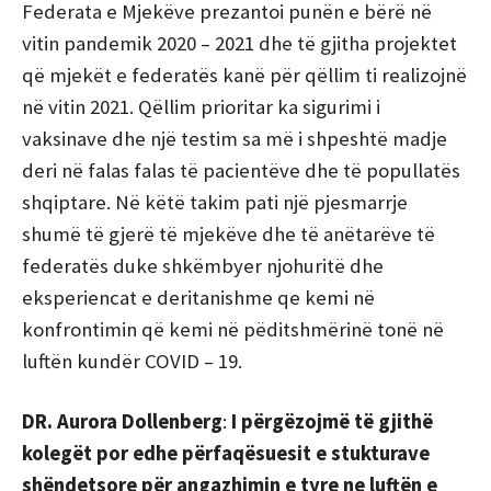
Federata e Mjekëve prezantoi punën e bërë në
vitin pandemik 2020 – 2021 dhe të gjitha projektet
që mjekët e federatës kanë për qëllim ti realizojnë
në vitin 2021. Qëllim prioritar ka sigurimi i
vaksinave dhe një testim sa më i shpeshtë madje
deri në falas falas të pacientëve dhe të popullatës
shqiptare. Në këtë takim pati një pjesmarrje
shumë të gjerë të mjekëve dhe të anëtarëve të
federatës duke shkëmbyer njohuritë dhe
eksperiencat e deritanishme qe kemi në
konfrontimin që kemi në pëditshmërinë tonë në
luftën kundër COVID – 19.
DR. Aurora Dollenberg
:
I
përgëzojmë të gjithë
kolegët por edhe përfaqësuesit e stukturave
shëndetsore për angazhimin e tyre ne luftën e