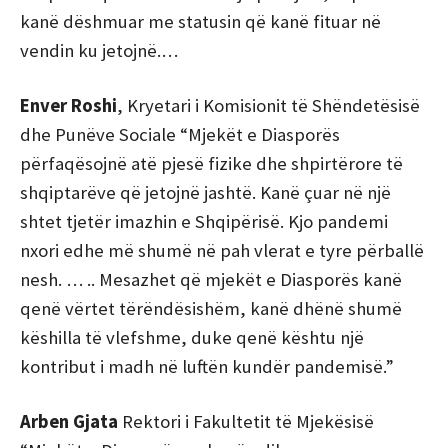
kanë dëshmuar me statusin që kanë fituar në
vendin ku jetojnë.…
Enver Roshi
, Kryetari i Komisionit të Shëndetësisë
dhe Punëve Sociale “Mjekët e Diasporës
përfaqësojnë atë pjesë fizike dhe shpirtërore të
shqiptarëve që jetojnë jashtë. Kanë çuar në një
shtet tjetër imazhin e Shqipërisë. Kjo pandemi
nxori edhe më shumë në pah vlerat e tyre përballë
nesh. … .. Mesazhet që mjekët e Diasporës kanë
qenë vërtet tërëndësishëm, kanë dhënë shumë
këshilla të vlefshme, duke qenë kështu një
kontribut i madh në luftën kundër pandemisë.”
Arben Gjata
Rektori i Fakultetit të Mjekësisë