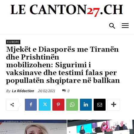
EUROPE
Mjekët e Diasporës me Tiranën
dhe Prishtinën
mobilizohen: Sigurimi i
vaksinave dhe testimi falas per
popullatën shqiptare në ballkan
24/02/2021
0
By
La Rédaction