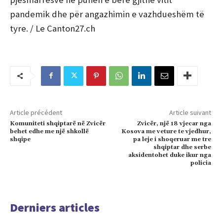
pandemik dhe për angazhimin e vazhdueshëm të
tyre. / Le Canton27.ch
Article précédent
Article suivant
Komuniteti shqiptarë në Zvicër
Zvicër, një 18 vjecar nga
behet edhe me një shkollë
Kosova me veture te vjedhur,
shqipe
pa leje i shoqeruar me tre
shqiptar dhe serbe
aksidentohet duke ikur nga
policia
Derniers articles