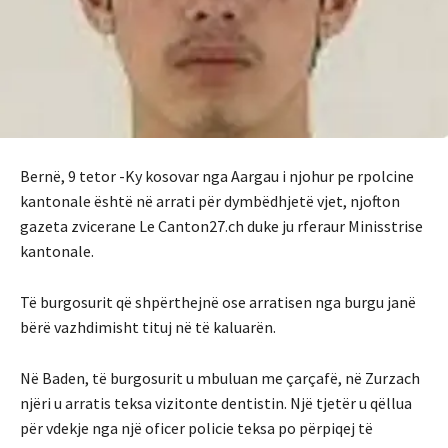
Bernë, 9 tetor -Ky kosovar nga Aargau i njohur pe rpolcine
kantonale është në arrati për dymbëdhjetë vjet, njofton
gazeta zvicerane Le Canton27.ch duke ju rferaur Minisstrise
kantonale.
Të burgosurit që shpërthejnë ose arratisen nga burgu janë
bërë vazhdimisht tituj në të kaluarën.
Në Baden, të burgosurit u mbuluan me çarçafë, në Zurzach
njëri u arratis teksa vizitonte dentistin. Një tjetër u qëllua
për vdekje nga një oficer policie teksa po përpiqej të