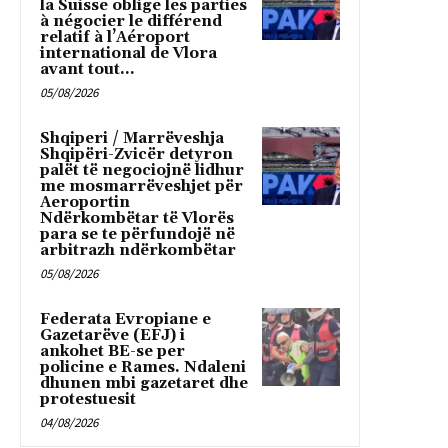
la Suisse oblige les parties
à négocier le différend
relatif à l’Aéroport
international de Vlora
avant tout...
05/08/2026
Shqiperi / Marrëveshja
Shqipëri-Zvicër detyron
palët të negociojnë lidhur
me mosmarrëveshjet për
Aeroportin
Ndërkombëtar të Vlorës
para se te përfundojë në
arbitrazh ndërkombëtar
05/08/2026
Federata Evropiane e
Gazetarëve (EFJ) i
ankohet BE-se per
policine e Rames. Ndaleni
dhunen mbi gazetaret dhe
protestuesit
04/08/2026