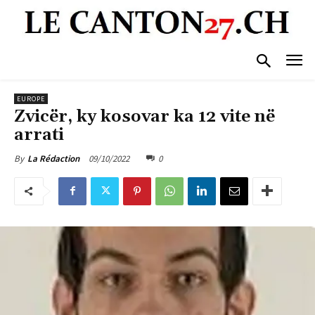
EUROPE
Zvicër, ky kosovar ka 12 vite në
arrati
09/10/2022
0
By
La Rédaction