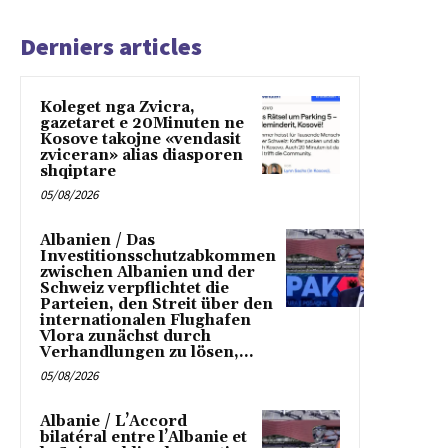
Derniers articles
Koleget nga Zvicra,
gazetaret e 20Minuten ne
Kosove takojne «vendasit
zviceran» alias diasporen
shqiptare
05/08/2026
Albanien / Das
Investitionsschutzabkommen
zwischen Albanien und der
Schweiz verpflichtet die
Parteien, den Streit über den
internationalen Flughafen
Vlora zunächst durch
Verhandlungen zu lösen,...
05/08/2026
Albanie / L’Accord
bilatéral entre l’Albanie et