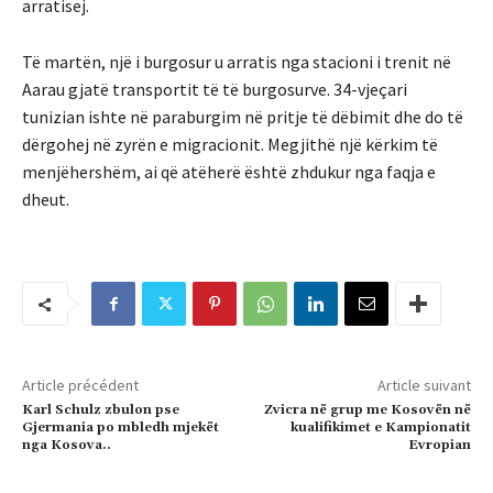
arratisej.
Të martën, një i burgosur u arratis nga stacioni i trenit në
Aarau gjatë transportit të të burgosurve. 34-vjeçari
tunizian ishte në paraburgim në pritje të dëbimit dhe do të
dërgohej në zyrën e migracionit. Megjithë një kërkim të
menjëhershëm, ai që atëherë është zhdukur nga faqja e
dheut.
Article précédent
Article suivant
Karl Schulz zbulon pse
Zvicra në grup me Kosovën në
Gjermania po mbledh mjekët
kualifikimet e Kampionatit
nga Kosova..
Evropian