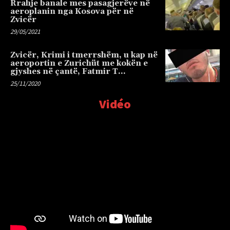
Rrahje banale mes pasagjerëve në
aeroplanin nga Kosova për në
Zvicër
29/05/2021
Zvicër, Krimi i tmerrshëm, u kap në
aeroportin e Zurichüt me kokën e
gjyshes në çantë, Fatmir T…
25/11/2020
Vidéo