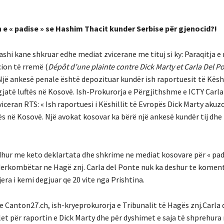
n e « padise » se Hashim Thacit kunder Serbise për gjenocid?!
shi kane shkruar edhe mediat zvicerane me tituj si ky: Paraqitja e
ion të rremë (
Dépôt d’une plainte contre Dick Marty et Carla Del P
Një ankesë penale është depozituar kundër ish raportuesit të Këshi
jatë luftës në Kosovë. Ish-Prokurorja e Përgjithshme e ICTY Carl
iceran RTS: « Ish raportuesi i Këshillit të Evropës Dick Marty akuz
ës në Kosovë. Një avokat kosovar ka bërë një ankesë kundër tij dhe
dhur me keto deklartata dhe shkrime ne mediat kosovare për « padi
derkombëtar ne Hagë znj. Carla del Ponte nuk ka deshur te koment
a i kemi degjuar qe 20 vite nga Prishtina.
e Canton27.ch, ish-kryeprokurorja e Tribunalit të Hagës znj.Carla
let për raportin e Dick Marty dhe për dyshimet e saja të shprehura n