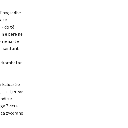
 Thaçi edhe
g te
 « do të
in e bërë në
(rrena) te
r sentarit
derkombëtar
ë kaluar 2o
 i te tjereve
paditur
ga Zvicra
eta zvcerane