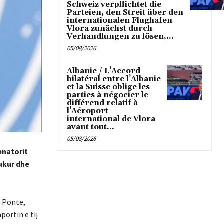
Schweiz verpflichtet die
Parteien, den Streit über den
internationalen Flughafen
Vlora zunächst durch
Verhandlungen zu lösen,...
05/08/2026
Albanie / L’Accord
bilatéral entre l’Albanie
et la Suisse oblige les
parties à négocier le
différend relatif à
l’Aéroport
international de Vlora
avant tout...
05/08/2026
enatorit
dukur dhe
l Ponte,
portin e tij