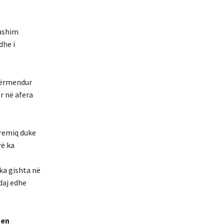
Hashim
dhe i
 përmendur
r në afera
eremiq duke
rë ka
ka gishta në
daj edhe
ten