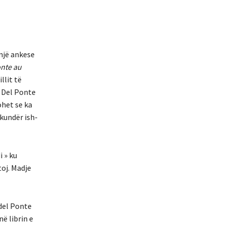
 një ankese
onte au
llit të
a Del Ponte
ohet se ka
 kundër ish-
 » ku
oj. Madje
 del Ponte
ë librin e