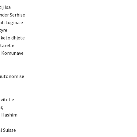
ij Isa
under Serbise
kah Lugina e
tyre
 keto dhjete
ptaret e
n e Komunave
e autonomise
vitet e
r,
se Hashim