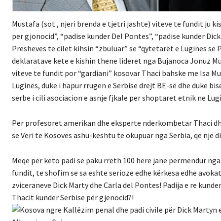
Mustafa (sot , njeri brenda e tjetri jashte) viteve te fundit j
per gjonocid”, “padise kunder Del Pontes”, “padise kunder Dick
Presheves te cilet kihsin “zbuluar” se “qytetarët e Lugines se
deklaratave kete e kishin thene lideret nga Bujanoca Jonuz 
viteve te fundit por “gardiani” kosovar Thaci bahske me Isa Mus
Luginës, duke i hapur rrugen e Serbise drejt BE-së dhe duke bi
serbe i cili asociacion e asnje fjkale per shoptaret etnik ne Lu
Per profesoret amerikan dhe eksperte nderkombetar Thaci dhe
se Veri te Kosovës ashu-keshtu te okupuar nga Serbia, që nje dit
Meqe per keto padi se paku rreth 100 here jane permendur nga i
fundit, te shofim se sa eshte serioze edhe kërkesa edhe avoka
zviceraneve Dick Marty dhe Carla del Pontes! Padija e re kunder
Thacit kunder Serbise për gjenocid?!