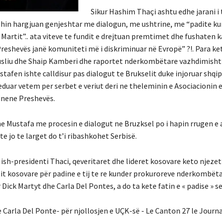
Sikur Hashim Thaçi ashtu edhe jarani i t
u kishin hargjuan genjeshtar me dialogun, me ushtrine, me “padite k
 Martit”.. ata viteve te fundit e drejtuan premtimet dhe fushaten 
 Preshevës janë komuniteti më i diskriminuar në Evropë” ?!. Para ke
Musliu dhe Shaip Kamberi dhe raportet nderkombëtare vazhdimisht
tafen ishte calldisur pas dialogut te Brukselit duke injoruar shqi
seduar vetem per serbet e veriut deri ne theleminin e Asociacioni
ginene Preshevës.
 Mustafa me procesin e dialogut ne Bruzksel po i hapin rrugen 
e jo te larget do t’i ribashkohet Serbisë.
sh-presidenti Thaci, qeveritaret dhe lideret kosovare keto njezet 
tit kosovare për padine e tij te re kunder prokuroreve nderkombëta
 Dick Martyt dhe Carla Del Pontes, a do ta kete fatin e « padise » 