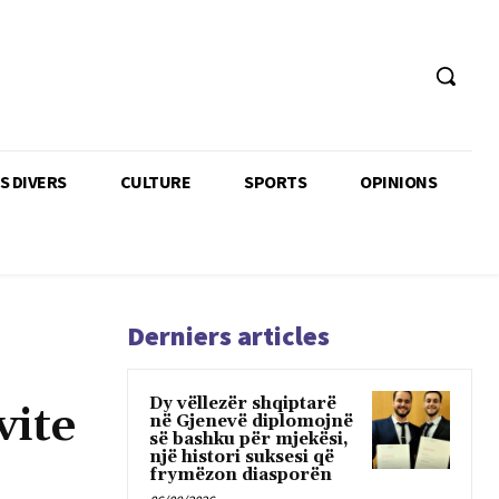
TS DIVERS
CULTURE
SPORTS
OPINIONS
Derniers articles
Dy vëllezër shqiptarë
vite
në Gjenevë diplomojnë
së bashku për mjekësi,
një histori suksesi që
frymëzon diasporën