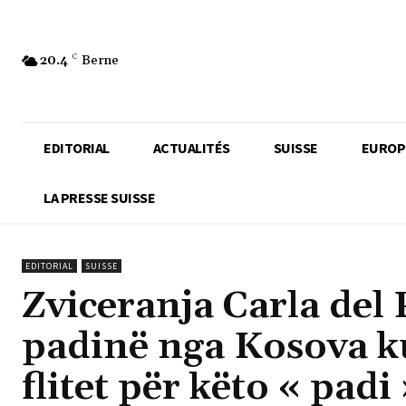
20.4
C
Berne
EDITORIAL
ACTUALITÉS
SUISSE
EUROP
LA PRESSE SUISSE
EDITORIAL
SUISSE
Zviceranja Carla de
padinë nga Kosova ku
flitet për këto « padi