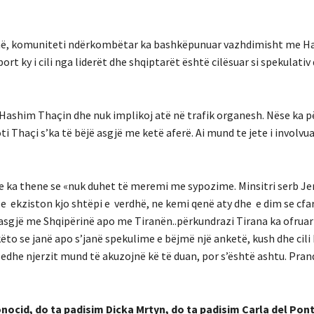
radhë, komuniteti ndërkombëtar ka bashkëpunuar vazhdimisht me 
ort ky i cili nga liderët dhe shqiptarët është cilësuar si spekulativ 
m Hashim Thaçin dhe nuk implikoj atë në trafik organesh. Nëse ka
i Thaçi s’ka të bëjë asgjë me ketë aferë. Ai mund te jete i involvua
nte ka thene se «nuk duhet të meremi me sypozime. Minsitri serb J
e ekziston kjo shtëpi e verdhë, ne kemi qenë aty dhe e dim se cfa
ë asgjë me Shqipërinë apo me Tiranën..përkundrazi Tirana ka ofruar
ëto se janë apo s’janë spekulime e bëjmë një anketë, kush dhe cili 
 edhe njerzit mund të akuzojnë kë të duan, por s’është ashtu. Pran
onocid, do ta padisim Dicka Mrtyn, do ta padisim Carla del Pon