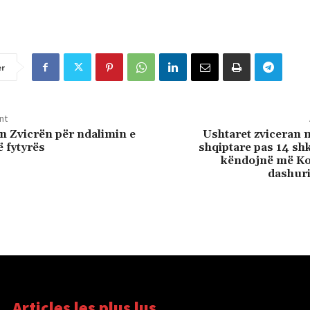
er
nt
n Zvicrën për ndalimin e
Ushtaret zviceran 
 fytyrës
shqiptare pas 14 shk
këndojnë më Ko
dashur
Articles les plus lus