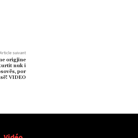
Article suivant
me origjine
urtit nuk i
sovës, por
isë! VIDEO
Vidéo