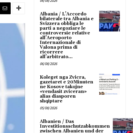
06/08/2026
Albania / L’Accordo
bilaterale tra Albania e
Svizzera obbliga le
parti a negoziare le
controversie relative
all’Aeroporto
Internazionale di
Valona prima di
ricorrere
all’arbitrato...
06/08/2026
Koleget nga Zvicra,
gazetaret e 20Minuten
ne Kosove takojne
«vendasit zviceran»
alias diasporen
shqiptare
05/08/2026
Albanien / Das
Investitionsschutzabkommen
zwischen Albanien und der