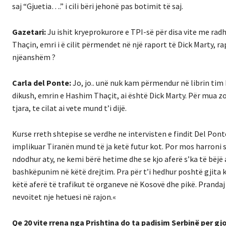
saj “Gjuetia….” i cili bëri jehonë pas botimit të saj.
Gazetari:
Ju ishit kryeprokurore e TPI-së për disa vite me 
Thaçin, emri i ë cilit përmendet në një raport të Dick Marty, rap
njëanshëm ?
Carla del Ponte:
Jo, jo.. unë nuk kam përmendur në librin ti
dikush, emrin e Hashim Thaçit, ai është Dick Marty. Për mua zot
tjara, te cilat ai vete mund t’i dijë.
Kurse rreth shtepise se verdhe ne intervisten e findit Del Po
implikuar Tiranën mund të ja ketë futur kot. Por mos harroni s
ndodhur aty, ne kemi bërë hetime dhe se kjo aferë s’ka të bëj
bashkëpunim në këtë drejtim. Pra për t’i hedhur poshtë gjita k
këtë aferë të trafikut të organeve në Kosovë dhe pikë. Prandaj
nevoitet nje hetuesi në rajon.«
Qe 20 vite rrena nga Prishtina do ta padisim Serbinë per gj