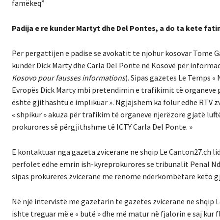
famëkeq”
Padija e re kunder Martyt dhe Del Pontes, a do ta kete fati
Per pergattijen e padise se avokatit te njohur kosovar Tome Ga
kundër Dick Marty dhe Carla Del Ponte në Kosovë për informac
Kosovo pour fausses informations
). Sipas gazetes Le Temps « 
Evropës Dick Marty mbi pretendimin e trafikimit të organeve g
është gjithashtu e implikuar ». Ngjajshem ka folur edhe RTV zv
« shpikur » akuza për trafikim të organeve njerëzore gjatë luft
prokurores së përgjithshme të ICTY Carla Del Ponte. »
E kontaktuar nga gazeta zvicerane ne shqip Le Canton27.ch li
perfolet edhe emrin ish-kyreprokurores se tribunalit Penal N
sipas prokureres zvicerane me renome nderkombëtare keto gjer
Në një intervistë me gazetarin te gazetes zvicerane ne shqip L
ishte treguar më e « butë » dhe më matur në fjalorin e saj kur f