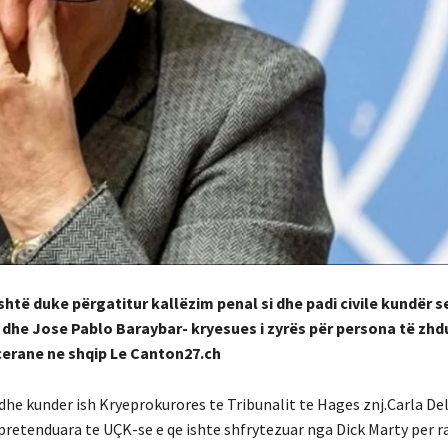
shtë duke përgatitur kallëzim penal si dhe padi civile kundër s
i dhe Jose Pablo Baraybar- kryesues i zyrës për persona të zh
cerane ne shqip Le Canton27.ch
edhe kunder ish Kryeprokurores te Tribunalit te Hages znj.Carla De
 pretenduara te UÇK-se e qe ishte shfrytezuar nga Dick Marty per ra