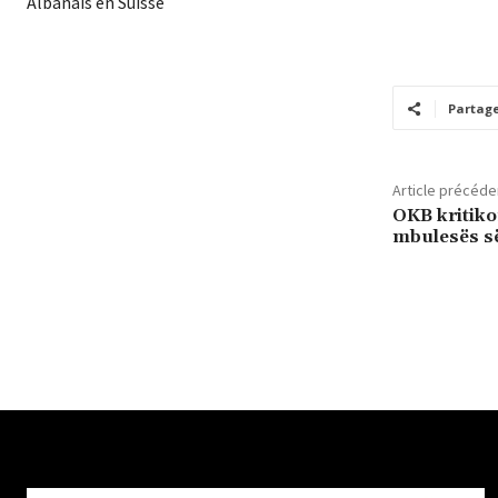
Partag
Article précéde
OKB kritiko
mbulesës së