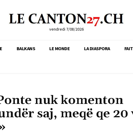
vendredi 7/08/2026
E
BALKANS
LE MONDE
LA DIASPORA
FAI
l Ponte nuk komenton
ndër saj, meqë qe 20 
 »