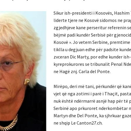
Sikur ish-presidenti i Kosovës, Hashim
liderte tjere ne Kosovë sidomos ne pra
zgjedhjeve kane perseritur referenin se
bëjmë padi kundër Serbisë për gjenocid
Kosovë ». Jo vetem Serbine, premtime 
tiklla u degjuan edhe për padsite kunde
zvceran Dic Marty, por edhe kunder ish-
kyreprokurores se tribunalit Penal N
ne Hagë znj. Carla del Ponte.
Mirëpo, deri më tani, përkundër që kan
vjet që nga zotimi i parë i Thaçit, pastaj
nuk është ndërmarrë asnjë hap për të 
Serbinë apo prkuroret nderkombëtar n
Martyn dhe Del Ponte, ka sjhrkuar gaz
ne shqip Le Canton27.ch.