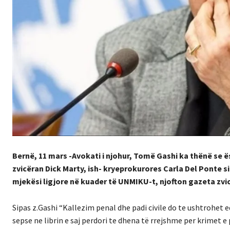
Bernë, 11 mars -Avokati i njohur, Tomë Gashi ka thënë se ë
zvicëran Dick Marty, ish- kryeprokurores Carla Del Ponte s
mjekësi ligjore në kuader të UNMIKU-t, njofton gazeta zvi
Sipas z.Gashi “Kallezim penal dhe padi civile do te ushtrohet 
sepse ne librin e saj perdori te dhena të rrejshme per krimet e