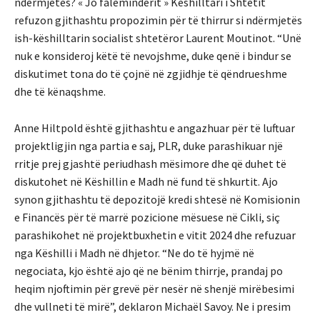
ndërmjetës?
« Jo faleminderit »
Këshilltari i Shtetit
refuzon gjithashtu propozimin për të thirrur si ndërmjetës
ish-këshilltarin socialist shtetëror Laurent Moutinot.
“Unë
nuk e konsideroj këtë të nevojshme, duke qenë i bindur se
diskutimet tona do të çojnë në zgjidhje të qëndrueshme
dhe të kënaqshme.
Anne Hiltpold është gjithashtu e angazhuar për të luftuar
projektligjin nga partia e saj, PLR, duke parashikuar një
rritje prej gjashtë periudhash mësimore dhe që duhet të
diskutohet në Këshillin e Madh në fund të shkurtit.
Ajo
synon gjithashtu të depozitojë kredi shtesë në Komisionin
e Financës për të marrë pozicione mësuese në Cikli, siç
parashikohet në projektbuxhetin e vitit 2024 dhe refuzuar
nga Këshilli i Madh në dhjetor.
“Ne do të hyjmë në
negociata, kjo është ajo që ne bënim thirrje, prandaj po
heqim njoftimin për grevë për nesër në shenjë mirëbesimi
dhe vullneti të mirë”, deklaron Michaël Savoy.
Ne i presim