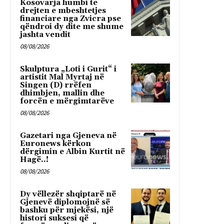
Kosovarja humbi te
drejten e mbeshtetjes
financiare nga Zvicra pse
qëndroi dy dite me shume
jashta vendit
08/08/2026
Skulptura „Loti i Gurit“ i
artistit Mal Myrtaj në
Singen (D) rrëfen
dhimbjen, mallin dhe
forcën e mërgimtarëve
08/08/2026
Gazetari nga Gjeneva në
Euronews kërkon
dërgimin e Albin Kurtit në
Hagë..!
08/08/2026
Dy vëllezër shqiptarë në
Gjenevë diplomojnë së
bashku për mjekësi, një
histori suksesi që