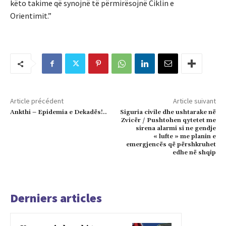
këto takime që synojnë të përmirësojnë Ciklin e
Orientimit.”
Article précédent
Article suivant
Ankthi – Epidemia e Dekadës!..
Siguria civile dhe ushtarake në
Zvicër / Pushtohen qytetet me
sirena alarmi si ne gendje
« lufte » me planin e
emergjencës që përshkruhet
edhe në shqip
Derniers articles