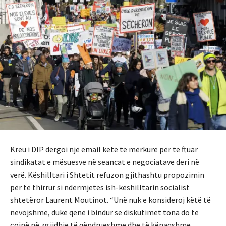
Kreu i DIP dërgoi një email këtë të mërkurë për të ftuar
sindikatat e mësuesve në seancat e negociatave deri në
verë. Këshilltari i Shtetit refuzon gjithashtu propozimin
për të thirrur si ndërmjetës ish-këshilltarin socialist
shtetëror Laurent Moutinot. “Unë nuk e konsideroj këtë të
nevojshme, duke qenë i bindur se diskutimet tona do të
çojnë në zgjidhje të qëndrueshme dhe të kënaqshme.,