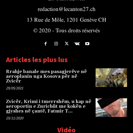
redaction@lecanton27.ch
13 Rue de Môle, 1201 Genève CH
© 2020 - Tous droits réservés
Articles les plus lus
Rrahje banale mes pasagjerëve në
aeroplanin nga Kosova për në
Zvicër
29/05/2021
Zvicër, Krimi i tmerrshëm, u kap në
aeroportin e Zurichüt me kokën e
gjyshes në çantë, Fatmir T…
25/11/2020
Vidéo