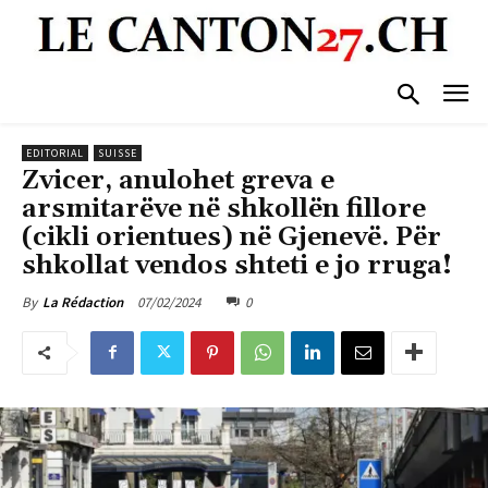
EDITORIAL
SUISSE
Zvicer, anulohet greva e
arsmitarëve në shkollën fillore
(cikli orientues) në Gjenevë. Për
shkollat vendos shteti e jo rruga!
07/02/2024
0
By
La Rédaction