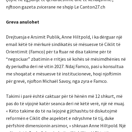
njftoon gazeta zvicerane ne shqip Le Canton27.ch
Greva anulohet
Drejtuesja e Arsimit Publik, Anne Hiltpold, i ka dërguar një
email këtë të mërkurë sindikatës së mësuesve të Ciklit të
Orientimit (Famco) për ta ftuar në disa takime për të
“negociuar” zbatimin e rritjes së kohës së mësimdhënies në
dy periudha deri në vitin 2027.
Ndaj Famco, pasi u konsultua
me shoqatat e mësuesve të institucioneve, hoqi njoftimin
për grevë, njofton Michaël Savoy, nga zyra e Famco.
Takimi i parë është caktuar për të hënën më 12 shkurt, më
pas do të vijojnë katër seanca deri në këtë verë, një në muaj.
« Këto takime do të na lejojnë gjithashtu të diskutojmë
reformën e Ciklit dhe aspektet e ndryshme të tij, duke
përfshirë dimensionin arsimor, » shkruan Anne Hiltpold.
Një