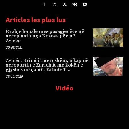
Articles les plus lus
Rrahje banale mes pasagjerëve në
aeroplanin nga Kosova për në
Zvicër
29/05/2021
Zvicër, Krimi i tmerrshëm, u kap në
aeroportin e Zurichüt me kokën e
gjyshes në çantë, Fatmir T…
25/11/2020
Vidéo