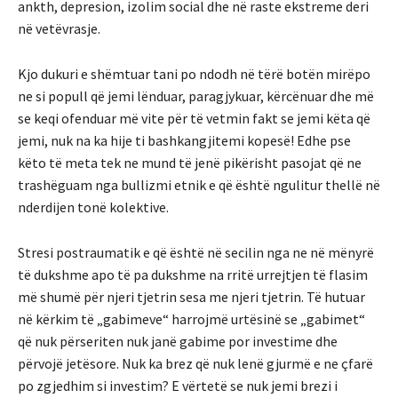
ankth, depresion, izolim social dhe në raste ekstreme deri
në vetëvrasje.
Kjo dukuri e shëmtuar tani po ndodh në tërë botën mirëpo
ne si popull që jemi lënduar, paragjykuar, kërcënuar dhe më
se keqi ofenduar më vite për të vetmin fakt se jemi këta që
jemi, nuk na ka hije ti bashkangjitemi kopesë! Edhe pse
këto të meta tek ne mund të jenë pikërisht pasojat që ne
trashëguam nga bullizmi etnik e që është ngulitur thellë në
nderdijen tonë kolektive.
Stresi postraumatik e që është në secilin nga ne në mënyrë
të dukshme apo të pa dukshme na rritë urrejtjen të flasim
më shumë për njeri tjetrin sesa me njeri tjetrin. Të hutuar
në kërkim të „gabimeve“ harrojmë urtësinë se „gabimet“
që nuk përseriten nuk janë gabime por investime dhe
përvojë jetësore. Nuk ka brez që nuk lenë gjurmë e ne çfarë
po zgjedhim si investim? E vërtetë se nuk jemi brezi i