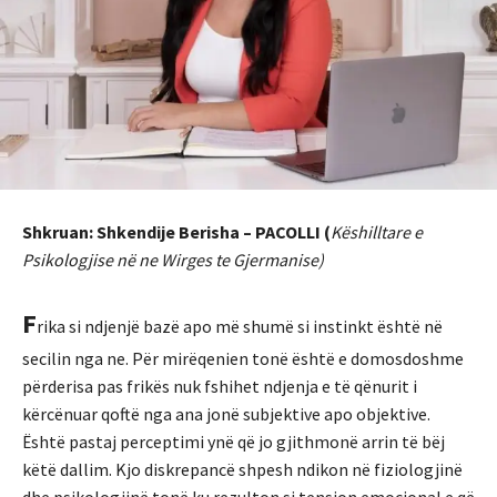
Shkruan: Shkendije Berisha – PACOLLI (
Këshilltare e
Psikologjise në ne Wirges te Gjermanise)
F
rika si ndjenjë bazë apo më shumë si instinkt është në
secilin nga ne. Për mirëqenien tonë është e domosdoshme
përderisa pas frikës nuk fshihet ndjenja e të qënurit i
kërcënuar qoftë nga ana jonë subjektive apo objektive.
Është pastaj perceptimi ynë që jo gjithmonë arrin të bëj
këtë dallim. Kjo diskrepancë shpesh ndikon në fiziologjinë
dhe psikologjinë tonë ku rezulton si tension emocional e që