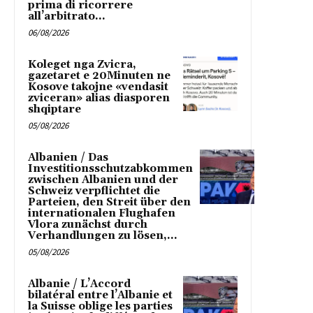
prima di ricorrere
all’arbitrato...
06/08/2026
Koleget nga Zvicra,
gazetaret e 20Minuten ne
Kosove takojne «vendasit
zviceran» alias diasporen
shqiptare
05/08/2026
Albanien / Das
Investitionsschutzabkommen
zwischen Albanien und der
Schweiz verpflichtet die
Parteien, den Streit über den
internationalen Flughafen
Vlora zunächst durch
Verhandlungen zu lösen,...
05/08/2026
Albanie / L’Accord
bilatéral entre l’Albanie et
la Suisse oblige les parties