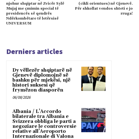
njohur shqiptar në Zvicër Sylë
(cikli orientues) në Gjenevë.
Mujaj me çmimin special të
Për shkollat vendos shteti e jo
presidencës së qendrës
rruga!
Ndërkombëtare të letërsisë
UNIVERSUM
Derniers articles
Dy vëllezër shqiptarë në
Gjenevë diplomojnë së
bashku për mjekësi, një
histori suksesi që
frymëzon diasporën
06/08/2026
Albania / L’Accordo
bilaterale tra Albania e
Svizzera obbliga le parti a
negoziare le controversie
relative all’Aeroporto
Internazionale di Valona