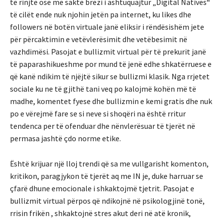
të rinjtë ose më saktë brezi i ashtuquajtur „Digital Natives“
të cilët ende nuk njohin jetën pa internet, ku likes dhe
followers në botën virtuale janë eliksir i rëndësishëm jete
për përcaktimin e vetëvlerësimit dhe vetëbesimit në
vazhdimësi. Pasojat e bullizmit virtual për të prekurit janë
të paparashikueshme por mund të jenë edhe shkatërruese e
që kanë ndikim të njëjtë sikur se bullizmi klasik. Nga rrjetet
sociale ku ne të gjithë tani veq po kalojmë kohën më të
madhe, komentet fyese dhe bullizmin e kemi gratis dhe nuk
po e vërejmë fare se si neve si shoqëri na është rritur
tendenca per të ofenduar dhe nënvlerësuar të tjerët në
permasa jashtë çdo norme etike.
Është krijuar një lloj trendi që sa me vullgarisht komenton,
kritikon, paragjykon të tjerët aq me IN je, duke harruar se
çfarë dhune emocionale i shkaktojmë tjetrit. Pasojat e
bullizmit virtual përpos që ndikojnë në psikologjinë tonë,
rrisin frikën , shkaktojnë stres akut deri në atë kronik,