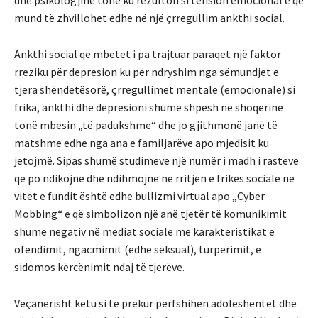
mund të zhvillohet edhe në një çrregullim ankthi social.
Ankthi social që mbetet i pa trajtuar paraqet një faktor
rreziku për depresion ku për ndryshim nga sëmundjet e
tjera shëndetësorë, çrregullimet mentale (emocionale) si
frika, ankthi dhe depresioni shumë shpesh në shoqërinë
tonë mbesin „të padukshme“ dhe jo gjithmonë janë të
matshme edhe nga ana e familjarëve apo mjedisit ku
jetojmë. Sipas shumë studimeve një numër i madh i rasteve
që po ndikojnë dhe ndihmojnë në rritjen e frikës sociale në
vitet e fundit është edhe bullizmi virtual apo „Cyber
Mobbing“ e që simbolizon një anë tjetër të komunikimit
shumë negativ në mediat sociale me karakteristikat e
ofendimit, ngacmimit (edhe seksual), turpërimit, e
sidomos kërcënimit ndaj të tjerëve.
Veçanërisht këtu si të prekur përfshihen adoleshentët dhe