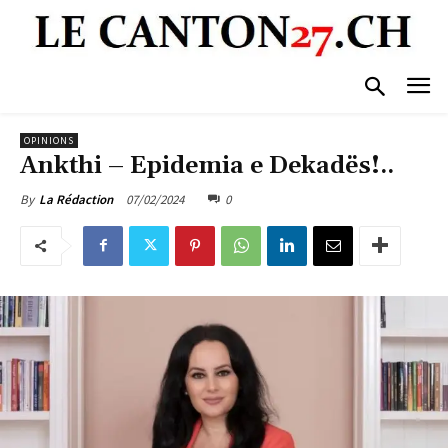
OPINIONS
Ankthi – Epidemia e Dekadës!..
07/02/2024
0
By
La Rédaction