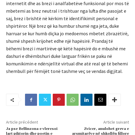
internetit dhe as brezi i analfabetëve funksional por mos të
mbetemi as brez neutral i trishtuar nga lufta dhe pasojat e
saj, brez i brishtë në kërkim të identifikimit personal e
shpirtëror. Një brez që ka humbur shumë nga jeta, duke
harruar se kur humb diçka jo medoemos mbetet zbrazëtirë,
shumë shpesh krijohet edhe një hapësirë. Prandaj të
bëhemi brezi i martirëve që këtë hapësirë do e mbushë me
dashuri e dhëmbshuri duke larguar frikën se paku në
komunikimin e ndërsjelltë virtual dhe atë real që të behemi
shembull për fëmijët tonë tashme veç se vendas digjital.
Article précédent
Article suivant
Ja pse Bellinzona e vleresoi
Zvicer, anulohet greva e
lart piktorin dhe poetin e
arsmitarëve në shkollën fillore