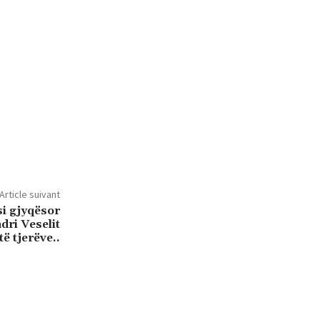
Article suivant
i gjyqësor
ri Veselit
të tjerëve..