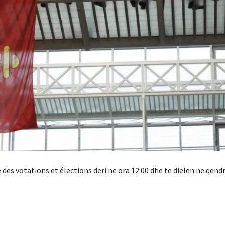
es votations et élections deri ne ora 12:00 dhe te dielen ne qend