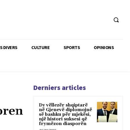
TS DIVERS
CULTURE
SPORTS
OPINIONS
Derniers articles
Dy vëllezër shqiptarë
oren
në Gjenevë diplomojnë
së bashku për mjekësi,
një histori suksesi që
frymëzon diasporën