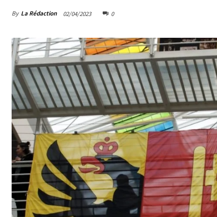
By
La Rédaction
02/04/2023
0