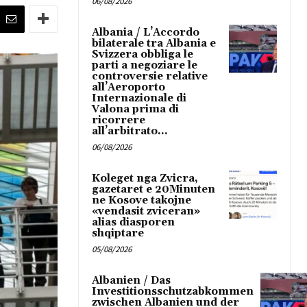
06/08/2026
Albania / L’Accordo
bilaterale tra Albania e
Svizzera obbliga le
parti a negoziare le
controversie relative
all’Aeroporto
Internazionale di
Valona prima di
ricorrere
all’arbitrato...
06/08/2026
Koleget nga Zvicra,
gazetaret e 20Minuten
ne Kosove takojne
«vendasit zviceran»
alias diasporen
shqiptare
05/08/2026
Albanien / Das
Investitionsschutzabkommen
zwischen Albanien und der