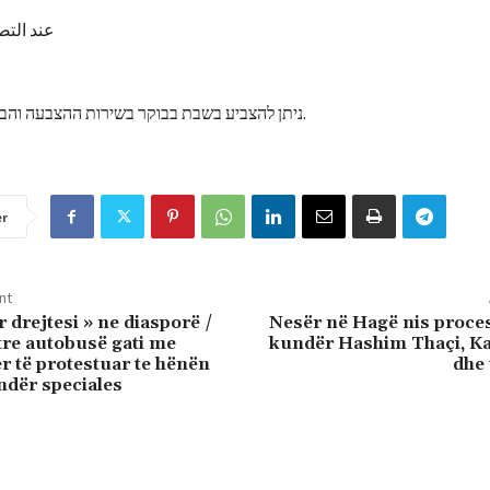
عند التص
ניתן להצביע בשבת בבוקר בשירות ההצבעה והבחירות עד הצהריים וביום ראשון בקלפי של המחוז או העירייה עד הצהריים.
er
nt
 drejtesi » ne diasporë /
Nesër në Hagë nis proces
tre autobusë gati me
kundër Hashim Thaçi, Kad
r të protestuar te hënën
dhe 
dër speciales