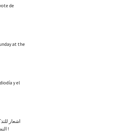
vote de
unday at the
iodía y el
اشعار للتذ
التصويت المشرف على الانتخابات ، ويوم الأحد في مركز الاقتراع الخاص بمنطقتك الانتخابية أو بلديتك من العاشرة صباحا حتى الثانية عشرة ظهرا !