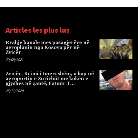
Articles les plus lus
Rrahje banale mes pasagjerëve në
aeroplanin nga Kosova për në
Zvicër
29/05/2021
Zvicër, Krimi i tmerrshëm, u kap në
aeroportin e Zurichüt me kokën e
gjyshes në çantë, Fatmir T…
25/11/2020