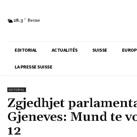
28.3
C
Berne
EDITORIAL
ACTUALITÉS
SUISSE
EUROP
LA PRESSE SUISSE
EDITORIAL
Zgjedhjet parlament
Gjeneves: Mund te vo
12