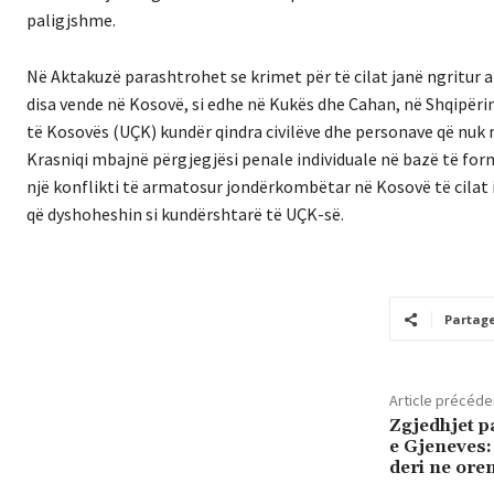
paligjshme.
Në Aktakuzë parashtrohet se krimet për të cilat janë ngritur 
disa vende në Kosovë, si edhe në Kukës dhe Cahan, në Shqipëri
të Kosovës (UÇK) kundër qindra civilëve dhe personave që nuk 
Krasniqi mbajnë përgjegjësi penale individuale në bazë të for
një konflikti të armatosur jondërkombëtar në Kosovë të cilat 
që dyshoheshin si kundërshtarë të UÇK-së.
Partag
Article précéde
Zgjedhjet p
e Gjeneves:
deri ne oren