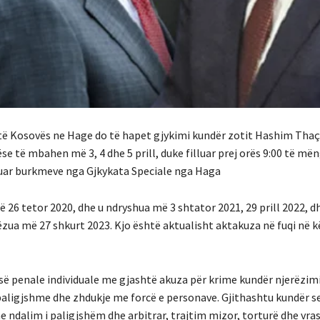
ra të Kosovës ne Hage do të hapet gjykimi kundër zotit Hashim Thaç
se të mbahen më 3, 4 dhe 5 prill, duke filluar prej orës 9:00 të mën
eruar burkmeve nga Gjkykata Speciale nga Haga
 26 tetor 2020, dhe u ndryshua më 3 shtator 2021, 29 prill 2022, d
zua më 27 shkurt 2023. Kjo është aktualisht aktakuza në fuqi në k
isë penale individuale me gjashtë akuza për krime kundër njerëzimi
 paligjshme dhe zhdukje me forcë e personave. Gjithashtu kundër sec
e ndalim i paligjshëm dhe arbitrar, trajtim mizor, torturë dhe vras