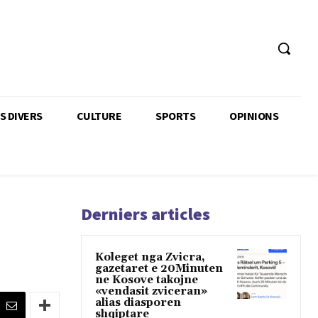
TS DIVERS
CULTURE
SPORTS
OPINIONS
Derniers articles
Koleget nga Zvicra,
gazetaret e 20Minuten
ne Kosove takojne
«vendasit zviceran»
alias diasporen
shqiptare