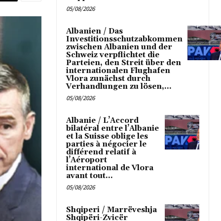
05/08/2026
Albanien / Das
Investitionsschutzabkommen
zwischen Albanien und der
Schweiz verpflichtet die
Parteien, den Streit über den
internationalen Flughafen
Vlora zunächst durch
Verhandlungen zu lösen,...
05/08/2026
Albanie / L’Accord
bilatéral entre l’Albanie
et la Suisse oblige les
parties à négocier le
différend relatif à
l’Aéroport
international de Vlora
avant tout...
05/08/2026
Shqiperi / Marrëveshja
Shqipëri-Zvicër