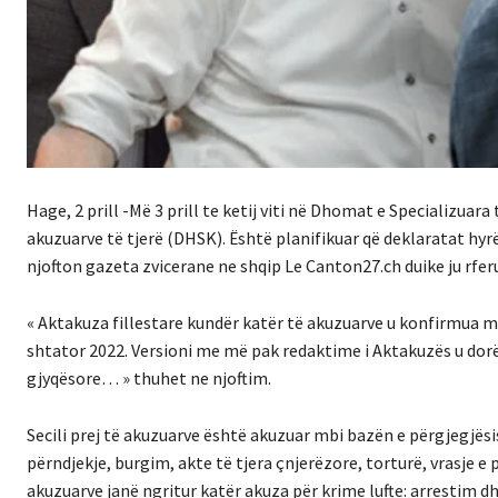
Hage, 2 prill -Më 3 prill te ketij viti në Dhomat e Specializua
akuzuarve të tjerë (DHSK). Është planifikuar që deklaratat hyrë
njofton gazeta zvicerane ne shqip Le Canton27.ch duike ju rf
« Aktakuza fillestare kundër katër të akuzuarve u konfirmua më
shtator 2022. Versioni me më pak redaktime i Aktakuzës u dorë
gjyqësore… » thuhet ne njoftim.
Secili prej të akuzuarve është akuzuar mbi bazën e përgjegjës
përndjekje, burgim, akte të tjera çnjerëzore, torturë, vrasje e
akuzuarve janë ngritur katër akuza për krime lufte: arrestim dh