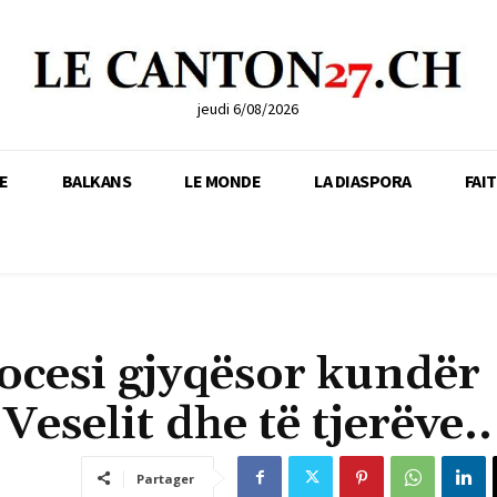
jeudi 6/08/2026
E
BALKANS
LE MONDE
LA DIASPORA
FAI
ocesi gjyqësor kundër
eselit dhe të tjerëve..
Partager