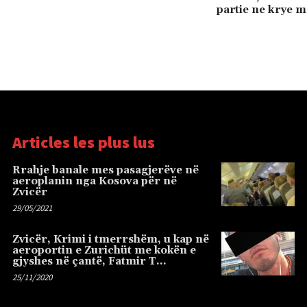
partie ne krye 
Articles les plus lus
Rrahje banale mes pasagjerëve në
aeroplanin nga Kosova për në
Zvicër
29/05/2021
Zvicër, Krimi i tmerrshëm, u kap në
aeroportin e Zurichüt me kokën e
gjyshes në çantë, Fatmir T…
25/11/2020