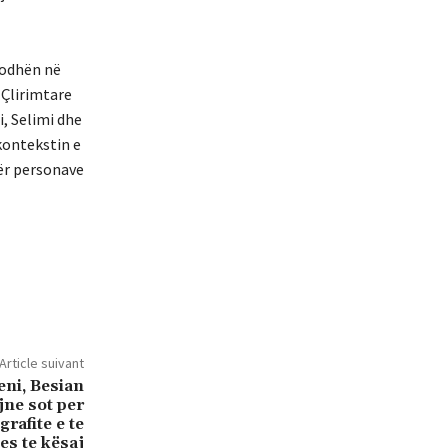
dodhën në
 Çlirimtare
, Selimi dhe
kontekstin e
dër personave
Article suivant
eni, Besian
jne sot per
grafite e te
es te kësaj