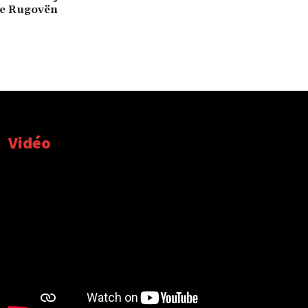
me Rugovën
Vidéo