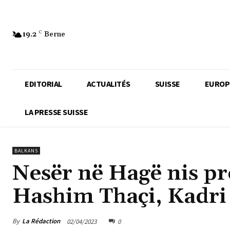
19.2
C
Berne
EDITORIAL
ACTUALITÉS
SUISSE
EUROP
LA PRESSE SUISSE
BALKANS
Nesër në Hagë nis pr
Hashim Thaçi, Kadri V
By
La Rédaction
02/04/2023
0