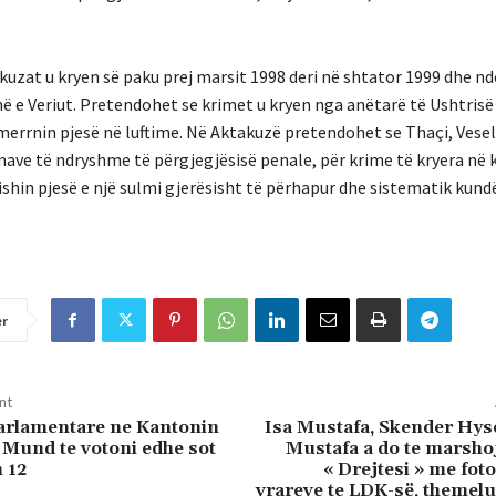
akuzat u kryen së paku prej marsit 1998 deri në shtator 1999 dhe n
në e Veriut. Pretendohet se krimet u kryen nga anëtarë të Ushtrisë
merrnin pjesë në luftime. Në Aktakuzë pretendohet se Thaçi, Veseli
mave të ndryshme të përgjegjësisë penale, për krime të kryera në 
ishin pjesë e një sulmi gjerësisht të përhapur dhe sistematik kun
er
nt
arlamentare ne Kantonin
Isa Mustafa, Skender Hys
 Mund te votoni edhe sot
Mustafa a do te marsho
 12
« Drejtesi » me foto
vrareve te LDK-së, themelu