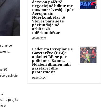
detyron palët të
negociojnë lidhur me
mosmarrëveshjet për
Aeroportin
Ndërkombëtar të
Vlorës para se te
përfundojë në
arbitrazh
ndërkombëtar
05/08/2026
i dhe të
Federata Evropiane e
gjesit,
Gazetarëve (EFJ) i
ankohet BE-se per
policine e Rames.
Ndaleni dhunen mbi
gazetaret dhe
he 30
protestuesit
ëtë çështje
04/08/2026
t:
ilit prej të
je e