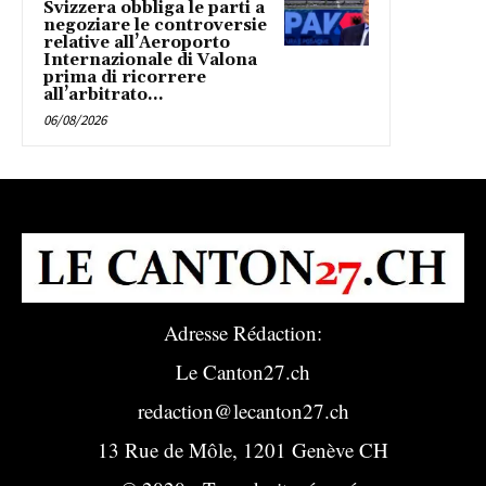
Svizzera obbliga le parti a
negoziare le controversie
relative all’Aeroporto
Internazionale di Valona
prima di ricorrere
all’arbitrato...
06/08/2026
Adresse Rédaction:
Le Canton27.ch
redaction@lecanton27.ch
13 Rue de Môle, 1201 Genève CH