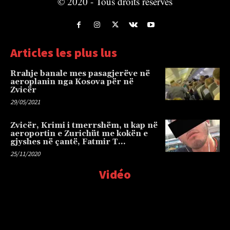
© 2020 - Tous droits réservés
Articles les plus lus
Rrahje banale mes pasagjerëve në
aeroplanin nga Kosova për në
Zvicër
29/05/2021
Zvicër, Krimi i tmerrshëm, u kap në
aeroportin e Zurichüt me kokën e
gjyshes në çantë, Fatmir T…
25/11/2020
Vidéo