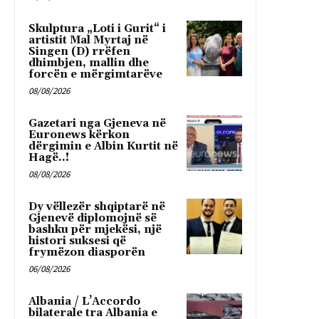
Skulptura „Loti i Gurit“ i
artistit Mal Myrtaj në
Singen (D) rrëfen
dhimbjen, mallin dhe
forcën e mërgimtarëve
08/08/2026
Gazetari nga Gjeneva në
Euronews kërkon
dërgimin e Albin Kurtit në
Hagë..!
08/08/2026
Dy vëllezër shqiptarë në
Gjenevë diplomojnë së
bashku për mjekësi, një
histori suksesi që
frymëzon diasporën
06/08/2026
Albania / L’Accordo
bilaterale tra Albania e