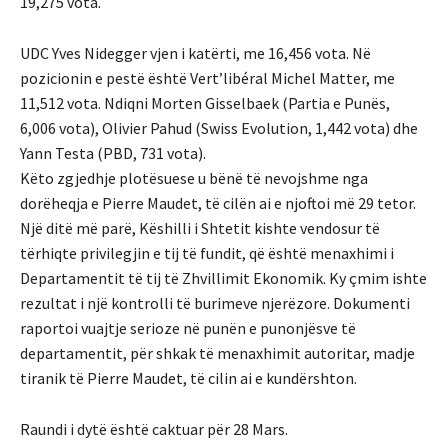
19,275 vota.
UDC Yves Nidegger vjen i katërti, me 16,456 vota. Në
pozicionin e pestë është Vert’libéral Michel Matter, me
11,512 vota. Ndiqni Morten Gisselbaek (Partia e Punës,
6,006 vota), Olivier Pahud (Swiss Evolution, 1,442 vota) dhe
Yann Testa (PBD, 731 vota).
Këto zgjedhje plotësuese u bënë të nevojshme nga
dorëheqja e Pierre Maudet, të cilën ai e njoftoi më 29 tetor.
Një ditë më parë, Këshilli i Shtetit kishte vendosur të
tërhiqte privilegjin e tij të fundit, që është menaxhimi i
Departamentit të tij të Zhvillimit Ekonomik. Ky çmim ishte
rezultat i një kontrolli të burimeve njerëzore. Dokumenti
raportoi vuajtje serioze në punën e punonjësve të
departamentit, për shkak të menaxhimit autoritar, madje
tiranik të Pierre Maudet, të cilin ai e kundërshton.
Raundi i dytë është caktuar për 28 Mars.