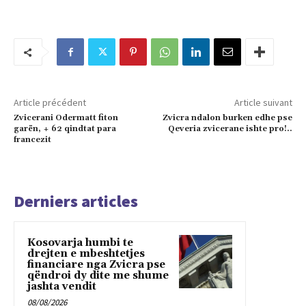
Article précédent
Article suivant
Zvicerani Odermatt fiton
Zvicra ndalon burken edhe pse
garën, + 62 qindtat para
Qeveria zvicerane ishte pro!..
francezit
Derniers articles
Kosovarja humbi te
drejten e mbeshtetjes
financiare nga Zvicra pse
qëndroi dy dite me shume
jashta vendit
08/08/2026