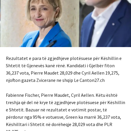
Rezultatet e para të zgjedhjeve plotësuese për Këshillin e
Shtetit të Gjenevës kanë rënë. Kandidati i Gjelbër fiton
36,237 vota, Pierre Maudet 28,029 dhe Cyril Aellen 19,275,
njofton gazeta Zvicerane ne shqip Le Canton27.ch
Fabienne Fischer, Pierre Maudet, Cyril Aellen. Këtu është
treshja që del në krye të zgjedhjeve plotësuese për Këshillin
e Shtetit. Bazuar në rezultatet e votimit postar, të
përdorur nga 95% e votuesve, Green ka marrë 36,237 vota,
Këshilltari i Shtetit në dorëheqje 28,029 vota dhe PLR ​​