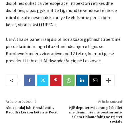
disiplinës duhet ta vlerësojë atë. Inspektori i etikës dhe
disiplinës, sipas gjykimit të tij, mund të vendosë të mos e
miratojë atë nëse nuk ka arsye të vlefshme për ta bërë
këtë”, vijon teksti i UEFA-s.
UEFA tha se paneli i saj disiplinor akuzoi gjithashtu Serbinë
për diskriminim nga tifozët në ndeshjen e Ligës së
Kombeve kundër zviceranëve më 12 tetor, ku mori pjesë
presidenti i shtetit Aleksandar Vuçiç në Leskovac.
Article précédent
Article suivant
Akuza ndaj ish-Presidentit,
Një deputet zviceran përballet
Pacolli i kërkon këtë gjë Pecit
me dënim për një postim anti-
islam (islamofobi) ne rrjetet
sociale