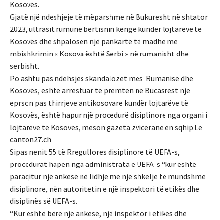
Kosovës.
Gjatë një ndeshjeje të mëparshme në Bukuresht në shtator
2023, ultrasit rumunë bërtisnin këngë kundër lojtarëve të
Kosovës dhe shpalosën një pankartë të madhe me
mbishkrimin « Kosova është Serbi » në rumanisht dhe
serbisht.
Po ashtu pas ndehsjes skandalozet mes Rumanisë dhe
Kosovës, eshte arrestuar të premten në Bucasrest nje
eprson pas thirrjeve antikosovare kundër lojtarëve të
Kosovës, është hapur një procedurë disiplinore nga organi i
lojtarëve të Kosovës, mëson gazeta zvicerane en sqhip Le
canton27.ch
Sipas nenit 55 të Rregullores disiplinore të UEFA-s,
procedurat hapen nga administrata e UEFA-s “kur është
paraqitur një ankesë në lidhje me një shkelje të mundshme
disiplinore, nën autoritetin e një inspektori të etikës dhe
disiplinës së UEFA-s.
“Kur është bërë një ankesë, një inspektor i etikës dhe