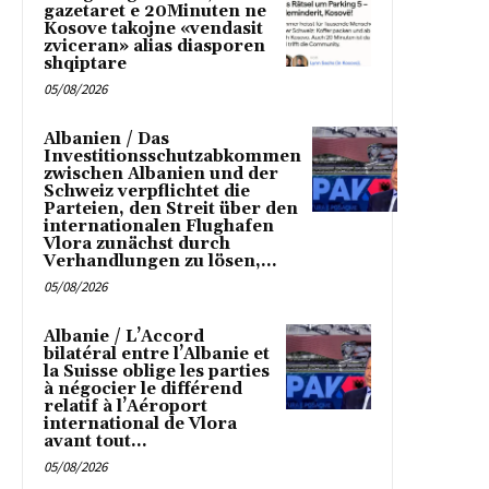
gazetaret e 20Minuten ne
Kosove takojne «vendasit
zviceran» alias diasporen
shqiptare
05/08/2026
Albanien / Das
Investitionsschutzabkommen
zwischen Albanien und der
Schweiz verpflichtet die
Parteien, den Streit über den
internationalen Flughafen
Vlora zunächst durch
Verhandlungen zu lösen,...
05/08/2026
Albanie / L’Accord
bilatéral entre l’Albanie et
la Suisse oblige les parties
à négocier le différend
relatif à l’Aéroport
international de Vlora
avant tout...
05/08/2026