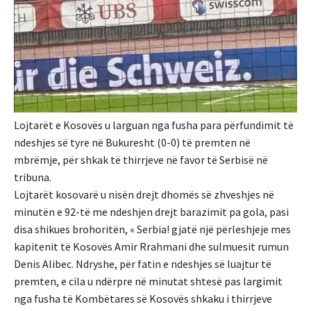
Lojtarët e Kosovës u larguan nga fusha para përfundimit të
ndeshjes së tyre në Bukuresht (0-0) të premten në
mbrëmje, për shkak të thirrjeve në favor të Serbisë në
tribuna.
Lojtarët kosovarë u nisën drejt dhomës së zhveshjes në
minutën e 92-të me ndeshjen drejt barazimit pa gola, pasi
disa shikues brohoritën, « Serbia! gjatë një përleshjeje mes
kapitenit të Kosovës Amir Rrahmani dhe sulmuesit rumun
Denis Alibec. Ndryshe, për fatin e ndeshjes së luajtur të
premten, e cila u ndërpre në minutat shtesë pas largimit
nga fusha të Kombëtares së Kosovës shkaku i thirrjeve