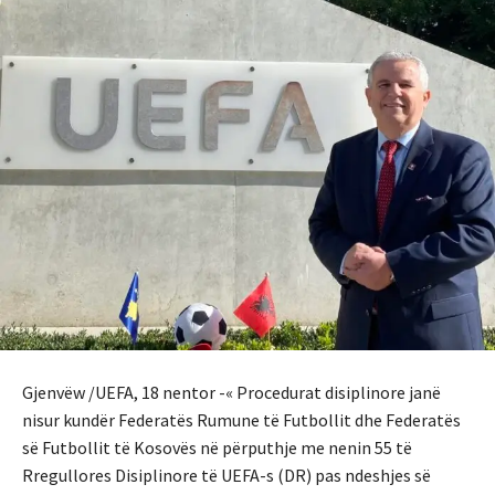
Gjenvëw /UEFA, 18 nentor -« Procedurat disiplinore janë
nisur kundër Federatës Rumune të Futbollit dhe Federatës
së Futbollit të Kosovës në përputhje me nenin 55 të
Rregullores Disiplinore të UEFA-s (DR) pas ndeshjes së