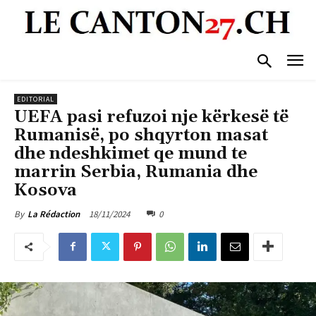
EDITORIAL
UEFA pasi refuzoi nje kërkesë të
Rumanisë, po shqyrton masat
dhe ndeshkimet qe mund te
marrin Serbia, Rumania dhe
Kosova
18/11/2024
0
By
La Rédaction