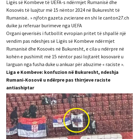
Ligës së Kombeve të UEFA-s ndërmjet Rumanisë dhe
Kosovës të luajtur më 15 nëntor 2024 në Bukuresht të
Rumanisë.. » njfotn gazeta zvcierane en shi le canton27.ch
duike ju referuar burimeve nga UEFA
Organi qeverisës i futbollit evropian pritet të shpallë një
vendim pas ndeshjes së Ligës së Kombeve ndërmjet
Rumanisë dhe Kosovës në Bukuresht, e cila u ndërpre në
kohën e pushimit më 15 nëntor pasi lojtarët kosovarë u
larguan nga fusha duke u ankuar për abuzime « raciste ».
Liga e Kombeve: konfuzion në Bukuresht, ndeshja
Rumani-Kosovë u ndërpre pas thirrjeve raciste
antiashiptar