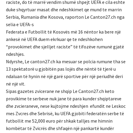
raciste, do të marrë vendim shumë shpejt UEFA e cila eshte
duke shqyrtuar masat dhe ndeshkimet qe mund te marrin
Serbia, Rumania dhe Kosova, raporton Le Canton27.ch nga
selia e UEFA-s
Federata e Futbollit të Kosovës më 16 nëntor ka bere një
ankesë në UEFA duem ekrkuar qe te ndeshkohen
“provokimet dhe sjelljet raciste” të tifozëve rumunë gjatë
ndeshjes.
Ndyrshe, Le canton27.ch ka mesuar se polcia rumune tha se
13 spektatorë u gjobitën pas lojës dhe nëntë të tjerë u
ndaluan të hynin në një garë sportive për një periudhë deri
në një vit.
Sipas gazetes zvicerane ne shqip Le Canton27.ch keto
provikime te serbeve nuk jane të para kunder shqiptareve
dhe zvcieraneve, nese kujtojme ndeshjen efundit ne Leskoc
mes Zvcres dhe Sebrisë, ku UEFA gjobiti federatën serbe të
futbollit me 52,000 euro për shkak talljes me himnin
kombëtar të Zvicrës dhe shfaqën një pankartë kundër