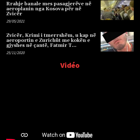
Rrahje banale mes pasagjerëve në
aeroplanin nga Kosova për në
Zvicër
29/05/2021
Zvicër, Krimi i tmerrshëm, u kap në
aeroportin e Zurichüt me kokën e
gjyshes në çantë, Fatmir T…
25/11/2020
Vidéo