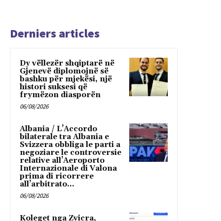
Derniers articles
Dy vëllezër shqiptarë në
Gjenevë diplomojnë së
bashku për mjekësi, një
histori suksesi që
frymëzon diasporën
06/08/2026
Albania / L’Accordo
bilaterale tra Albania e
Svizzera obbliga le parti a
negoziare le controversie
relative all’Aeroporto
Internazionale di Valona
prima di ricorrere
all’arbitrato...
06/08/2026
Koleget nga Zvicra,