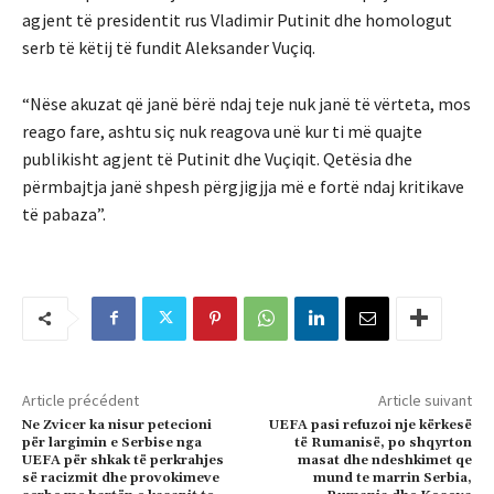
agjent të presidentit rus Vladimir Putinit dhe homologut
serb të këtij të fundit Aleksander Vuçiq.
“Nëse akuzat që janë bërë ndaj teje nuk janë të vërteta, mos
reago fare, ashtu siç nuk reagova unë kur ti më quajte
publikisht agjent të Putinit dhe Vuçiqit. Qetësia dhe
përmbajtja janë shpesh përgjigjja më e fortë ndaj kritikave
të pabaza”.
Article précédent
Article suivant
Ne Zvicer ka nisur petecioni
UEFA pasi refuzoi nje kërkesë
për largimin e Serbise nga
të Rumanisë, po shqyrton
UEFA për shkak të perkrahjes
masat dhe ndeshkimet qe
së racizmit dhe provokimeve
mund te marrin Serbia,