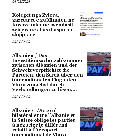
06/08/2026
Koleget nga Zvicra,
gazetaret e 20Minuten ne
Kosove takojne «vendasit
zviceran» alias diasporen
shqiptare
05/08/2026
Albanien / Das
Investitionsschutzabkommen
zwischen Albanien und der
Schweiz verpflichtet die
Parteien, den Streit über den
internationalen Flughafen
Vlora zunächst durch
Verhandlungen zu lösen,...
05/08/2026
Albanie / L’Accord
bilatéral entre l’Albanie et
la Suisse oblige les parties
à négocier le différend
relatif à l’Aéroport
international de Vlora