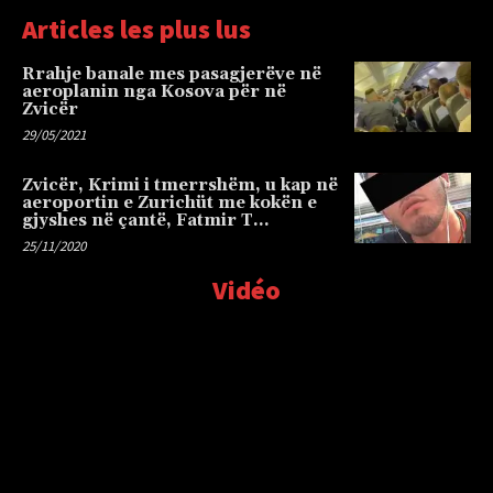
Articles les plus lus
Rrahje banale mes pasagjerëve në
aeroplanin nga Kosova për në
Zvicër
29/05/2021
Zvicër, Krimi i tmerrshëm, u kap në
aeroportin e Zurichüt me kokën e
gjyshes në çantë, Fatmir T…
25/11/2020
Vidéo