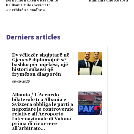
serbe me hartën e kasapit te
Rumania dhe Kosova
ballkanit Miloshevicit te
« Serbisë se Madhe »
Derniers articles
Dy vëllezër shqiptarë në
Gjenevë diplomojnë së
bashku për mjekësi, një
histori suksesi që
frymëzon diasporën
06/08/2026
Albania / L’Accordo
bilaterale tra Albania e
Svizzera obbliga le parti a
negoziare le controversie
relative all’Aeroporto
Internazionale di Valona
prima di ricorrere
all’arbitrato...