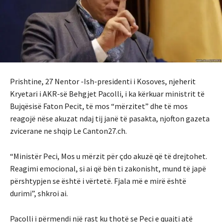
Prishtine, 27 Nentor -Ish-presidenti i Kosoves, njeherit
Kryetari i AKR-së Behgjet Pacolli, i ka kërkuar ministrit të
Bujqësisë Faton Pecit, të mos “mërzitet” dhe të mos
reagojë nëse akuzat ndaj tij janë të pasakta, njofton gazeta
zvicerane ne shqip Le Canton27.ch.
“Ministër Peci, Mos u mërzit për çdo akuzë që të drejtohet.
Reagimi emocional, si ai që bën ti zakonisht, mund të japë
përshtypjen se është i vërtetë. Fjala më e mirë është
durimi”, shkroi ai.
Pacolli i përmendi një rast ku thotë se Peci e quajti atë