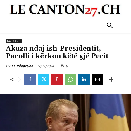
BALKANS
Akuza ndaj ish-Presidentit,
Pacolli i kërkon këtë gjë Pecit
17/11/2024
0
By
La Rédaction