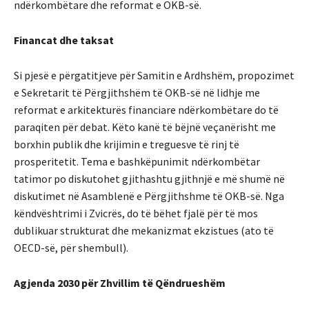
ndërkombëtare dhe reformat e OKB-së.
Financat dhe taksat
Si pjesë e përgatitjeve për Samitin e Ardhshëm, propozimet
e Sekretarit të Përgjithshëm të OKB-së në lidhje me
reformat e arkitekturës financiare ndërkombëtare do të
paraqiten për debat. Këto kanë të bëjnë veçanërisht me
borxhin publik dhe krijimin e treguesve të rinj të
prosperitetit. Tema e bashkëpunimit ndërkombëtar
tatimor po diskutohet gjithashtu gjithnjë e më shumë në
diskutimet në Asamblenë e Përgjithshme të OKB-së. Nga
këndvështrimi i Zvicrës, do të bëhet fjalë për të mos
dublikuar strukturat dhe mekanizmat ekzistues (ato të
OECD-së, për shembull).
Agjenda 2030 për Zhvillim të Qëndrueshëm