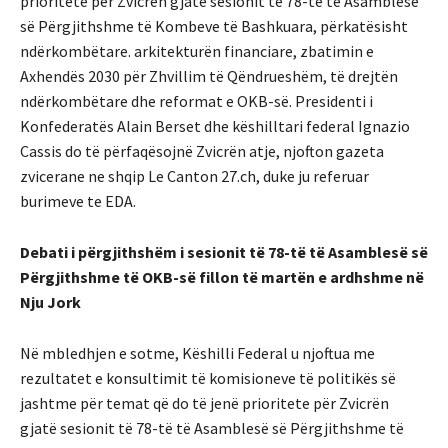
prioritete për Zvicrën gjatë sesionit të 78-të të Asamblesë
së Përgjithshme të Kombeve të Bashkuara, përkatësisht
ndërkombëtare. arkitekturën financiare, zbatimin e
Axhendës 2030 për Zhvillim të Qëndrueshëm, të drejtën
ndërkombëtare dhe reformat e OKB-së. Presidenti i
Konfederatës Alain Berset dhe këshilltari federal Ignazio
Cassis do të përfaqësojnë Zvicrën atje, njofton gazeta
zvicerane ne shqip Le Canton 27.ch, duke ju referuar
burimeve te EDA.
Debati i përgjithshëm i sesionit të 78-të të Asamblesë së
Përgjithshme të OKB-së fillon të martën e ardhshme në
Nju Jork
Në mbledhjen e sotme, Këshilli Federal u njoftua me
rezultatet e konsultimit të komisioneve të politikës së
jashtme për temat që do të jenë prioritete për Zvicrën
gjatë sesionit të 78-të të Asamblesë së Përgjithshme të