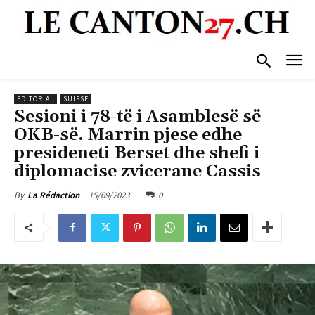
EDITORIAL
SUISSE
Sesioni i 78-të i Asamblesë së
OKB-së. Marrin pjese edhe
presideneti Berset dhe shefi i
diplomacise zvicerane Cassis
15/09/2023
0
By
La Rédaction