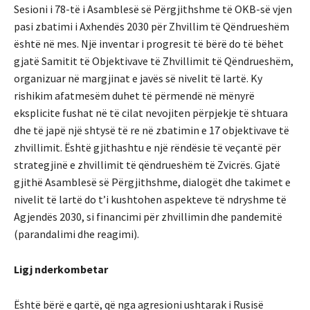
Sesioni i 78-të i Asamblesë së Përgjithshme të OKB-së vjen
pasi zbatimi i Axhendës 2030 për Zhvillim të Qëndrueshëm
është në mes. Një inventar i progresit të bërë do të bëhet
gjatë Samitit të Objektivave të Zhvillimit të Qëndrueshëm,
organizuar në margjinat e javës së nivelit të lartë. Ky
rishikim afatmesëm duhet të përmendë në mënyrë
eksplicite fushat në të cilat nevojiten përpjekje të shtuara
dhe të japë një shtysë të re në zbatimin e 17 objektivave të
zhvillimit. Është gjithashtu e një rëndësie të veçantë për
strategjinë e zhvillimit të qëndrueshëm të Zvicrës. Gjatë
gjithë Asamblesë së Përgjithshme, dialogët dhe takimet e
nivelit të lartë do t’i kushtohen aspekteve të ndryshme të
Agjendës 2030, si financimi për zhvillimin dhe pandemitë
(parandalimi dhe reagimi).
Ligj nderkombetar
Është bërë e qartë, që nga agresioni ushtarak i Rusisë