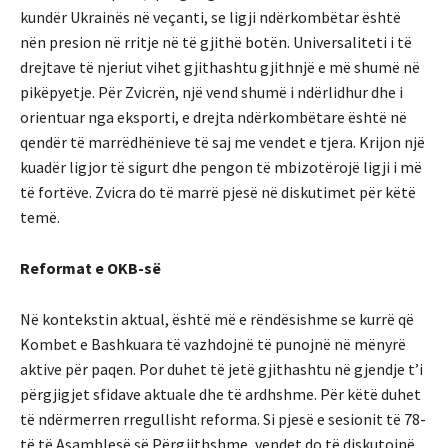
kundër Ukrainës në veçanti, se ligji ndërkombëtar është
nën presion në rritje në të gjithë botën. Universaliteti i të
drejtave të njeriut vihet gjithashtu gjithnjë e më shumë në
pikëpyetje. Për Zvicrën, një vend shumë i ndërlidhur dhe i
orientuar nga eksporti, e drejta ndërkombëtare është në
qendër të marrëdhënieve të saj me vendet e tjera. Krijon një
kuadër ligjor të sigurt dhe pengon të mbizotërojë ligji i më
të fortëve. Zvicra do të marrë pjesë në diskutimet për këtë
temë.
Reformat e OKB-së
Në kontekstin aktual, është më e rëndësishme se kurrë që
Kombet e Bashkuara të vazhdojnë të punojnë në mënyrë
aktive për paqen. Por duhet të jetë gjithashtu në gjendje t’i
përgjigjet sfidave aktuale dhe të ardhshme. Për këtë duhet
të ndërmerren rregullisht reforma. Si pjesë e sesionit të 78-
të të Asamblesë së Përgjithshme, vendet do të diskutojnë