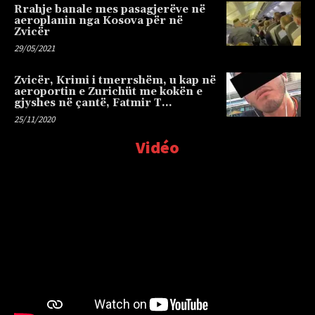
Rrahje banale mes pasagjerëve në
aeroplanin nga Kosova për në
Zvicër
29/05/2021
Zvicër, Krimi i tmerrshëm, u kap në
aeroportin e Zurichüt me kokën e
gjyshes në çantë, Fatmir T…
25/11/2020
Vidéo