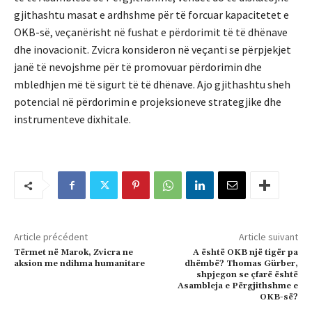
gjithashtu masat e ardhshme për të forcuar kapacitetet e
OKB-së, veçanërisht në fushat e përdorimit të të dhënave
dhe inovacionit. Zvicra konsideron në veçanti se përpjekjet
janë të nevojshme për të promovuar përdorimin dhe
mbledhjen më të sigurt të të dhënave. Ajo gjithashtu sheh
potencial në përdorimin e projeksioneve strategjike dhe
instrumenteve dixhitale.
Article précédent
Article suivant
Tërmet në Marok, Zvicra ne
A është OKB një tigër pa
aksion me ndihma humanitare
dhëmbë? Thomas Gürber,
shpjegon se çfarë është
Asambleja e Përgjithshme e
OKB-së?