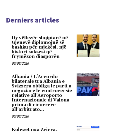
Derniers articles
Dy vëllezër shqiptarë në
Gjenevë diplomojnë së
bashku për mjekësi, një
histori suksesi që
frymëzon diasporën
06/08/2026
Albania / L’Accordo
bilaterale tra Albania e
Svizzera obbliga le parti a
negoziare le controversie
relative all’Aeroporto
Internazionale di Valona
prima di ricorrere
all’arbitrato...
06/08/2026
Koleget nga Zvicra,