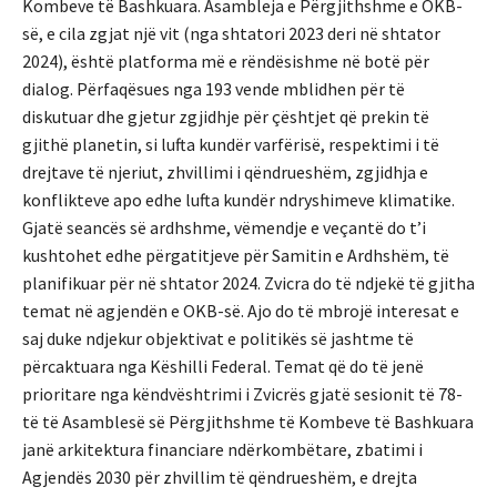
Kombeve të Bashkuara. Asambleja e Përgjithshme e OKB-
së, e cila zgjat një vit (nga shtatori 2023 deri në shtator
2024), është platforma më e rëndësishme në botë për
dialog. Përfaqësues nga 193 vende mblidhen për të
diskutuar dhe gjetur zgjidhje për çështjet që prekin të
gjithë planetin, si lufta kundër varfërisë, respektimi i të
drejtave të njeriut, zhvillimi i qëndrueshëm, zgjidhja e
konflikteve apo edhe lufta kundër ndryshimeve klimatike.
Gjatë seancës së ardhshme, vëmendje e veçantë do t’i
kushtohet edhe përgatitjeve për Samitin e Ardhshëm, të
planifikuar për në shtator 2024. Zvicra do të ndjekë të gjitha
temat në agjendën e OKB-së. Ajo do të mbrojë interesat e
saj duke ndjekur objektivat e politikës së jashtme të
përcaktuara nga Këshilli Federal. Temat që do të jenë
prioritare nga këndvështrimi i Zvicrës gjatë sesionit të 78-
të të Asamblesë së Përgjithshme të Kombeve të Bashkuara
janë arkitektura financiare ndërkombëtare, zbatimi i
Agjendës 2030 për zhvillim të qëndrueshëm, e drejta