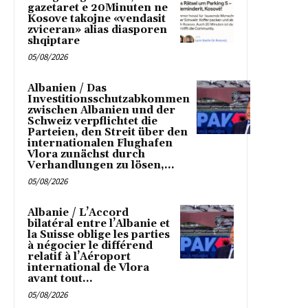
gazetaret e 20Minuten ne
Kosove takojne «vendasit
zviceran» alias diasporen
shqiptare
05/08/2026
Albanien / Das
Investitionsschutzabkommen
zwischen Albanien und der
Schweiz verpflichtet die
Parteien, den Streit über den
internationalen Flughafen
Vlora zunächst durch
Verhandlungen zu lösen,...
05/08/2026
Albanie / L’Accord
bilatéral entre l’Albanie et
la Suisse oblige les parties
à négocier le différend
relatif à l’Aéroport
international de Vlora
avant tout...
05/08/2026